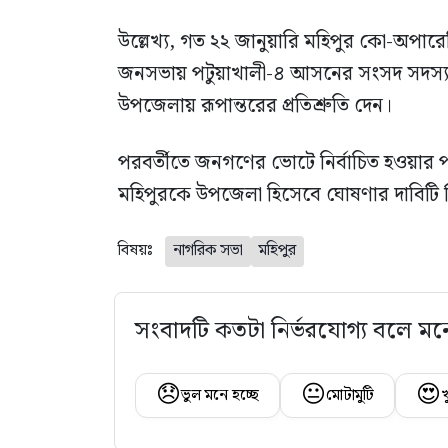
উল্লেখ্য, গত ২২ জানুয়ারি মহিপুর কো-অপারে
জনসভায় পটুয়াখালী-৪ আসনের সংসদ সদস্
উপজেলায় রূপান্তরের প্রতিশ্রুতি দেন।
পরবর্তীতে জনগণের ভোটে নির্বাচিত হওয়ার 
মহিপুরকে উপজেলা হিসেবে ঘোষণার দাবিটি
বিষয়ঃ
নাগরিক সভা
মহিপুর
সংবাদটি কতটা নির্ভরযোগ্য বলে মন
😞
😐
😍
ভুল মনে হচ্ছে
মোটামুটি
খ