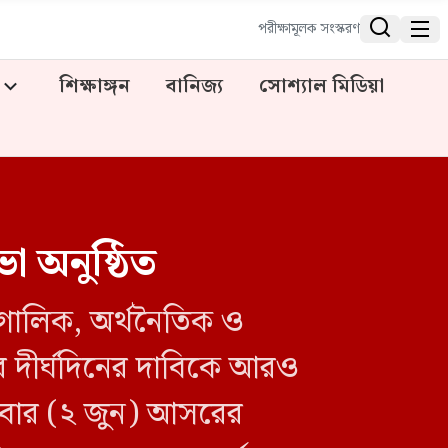


পরীক্ষামূলক সংস্করণ
শিক্ষাঙ্গন
বানিজ্য
সোশ্যাল মিডিয়া
া অনুষ্ঠিত
ৌগোলিক, অর্থনৈতিক ও
রার দীর্ঘদিনের দাবিকে আরও
লবার (২ জুন) আসরের