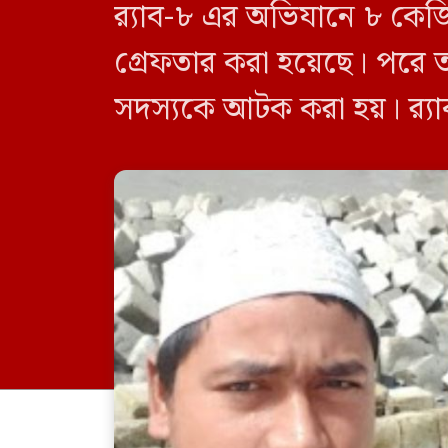
র‍্যাব-৮ এর অভিযানে ৮ কে
গ্রেফতার করা হয়েছে। পরে 
সদস্যকে আটক করা হয়। র‍্যা
র‍্যাব-৮, সিপিসি-১ পটুয়াখাল