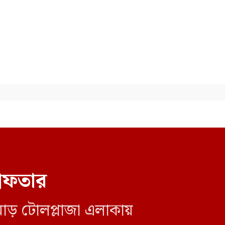
বলিউড অভিনেতা ও বিজেপি নেতা
মিঠুন চক্রবর্তীকে দেখতে
হাসপাতালে শুভেন্দু
রেফতার
োড় টোলপ্লাজা এলাকায়