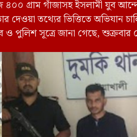
জি ৪০০ গ্রাম গাঁজাসহ ইসলামী যুব আ
তার দেওয়া তথ্যের ভিত্তিতে অভিযান 
ব ও পুলিশ সূত্রে জানা গেছে, শুক্রবার
ী ক্যাম্পের […]