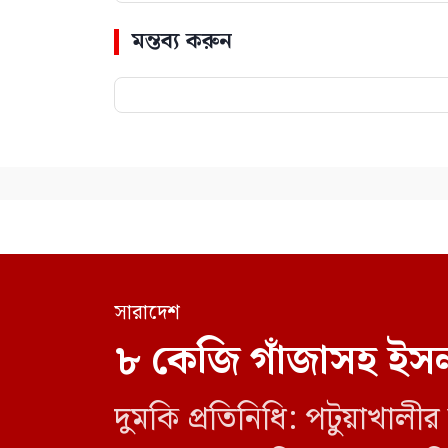
মন্তব্য করুন
সারাদেশ
৮ কেজি গাঁজাসহ ইসল
দুমকি প্রতিনিধি: পটুয়াখা