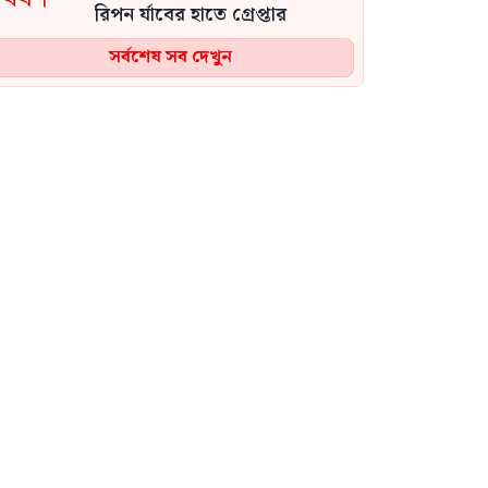
রিপন র্যাবের হাতে গ্রেপ্তার
সর্বশেষ সব দেখুন
জীবনের সব অর্জনের ওপরে
সাংবাদিকতা: এনামুল হক বাবুলের
চার দশকের অভিযাত্রা