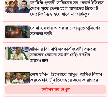
ফ্যাসিস্ট পূজারী সাকিবের সব রেকর্ড ইতিহাস
থেকে মুছে ফেলা হলে আমাদের ক্রিকেট
মোটেও নিঃস্ব হয়ে যাবে না: শফিকুল
বোমা হামলার আশঙ্কায় দেশজুড়ে পুলিশের
সতর্কতা জারি
হাসিনার বিএনপি সরকারবিরোধী বক্তব্যে
ভারতের কোনো সমর্থন নেই: রণধীর
জয়সওয়াল
শেখ হাসিনা ডিসেম্বরে আসুক,আমিও বিশ্বাস
করতে চাই উনি ডিসেম্বরে এসে কারাগারে
যান: আইনমন্ত্রী
সর্বশেষ সব দেখুন
‘আমি আওয়ামী লীগ করি না, অবশ্যই করি না
আমি ব্যক্তি নয়, ন্যায়ের পক্ষে কথা বলি’: