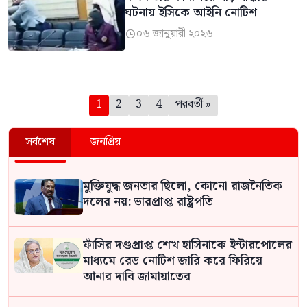
ঘটনায় ইসিকে আইনি নোটিশ
০৬ জানুয়ারী ২০২৬

পেজিনেশন
1
2
3
4
পরবর্তী »
সর্বশেষ
জনপ্রিয়
মুক্তিযুদ্ধ জনতার ছিলো, কোনো রাজনৈতিক
দলের নয়: ভারপ্রাপ্ত রাষ্ট্রপতি
ফাঁসির দণ্ডপ্রাপ্ত শেখ হাসিনাকে ইন্টারপোলের
মাধ্যমে রেড নোটিশ জারি করে ফিরিয়ে
আনার দাবি জামায়াতের