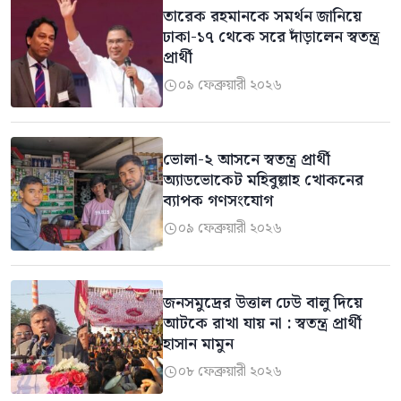
তারেক রহমানকে সমর্থন জানিয়ে
ঢাকা-১৭ থেকে সরে দাঁড়ালেন স্বতন্ত্র
প্রার্থী
০৯ ফেব্রুয়ারী ২০২৬

ভোলা-২ আসনে স্বতন্ত্র প্রার্থী
অ্যাডভোকেট মহিবুল্লাহ খোকনের
ব্যাপক গণসংযোগ
০৯ ফেব্রুয়ারী ২০২৬

জনসমুদ্রের উত্তাল ঢেউ বালু দিয়ে
আটকে রাখা যায় না : স্বতন্ত্র প্রার্থী
হাসান মামুন
০৮ ফেব্রুয়ারী ২০২৬
