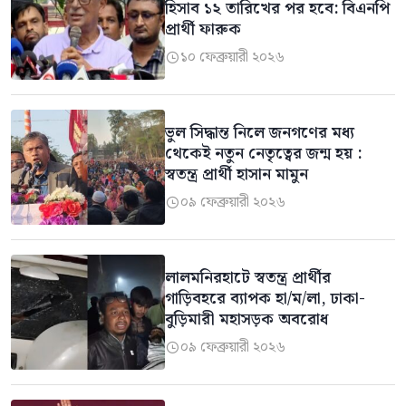
হিসাব ১২ তারিখের পর হবে: বিএনপি
প্রার্থী ফারুক
১০ ফেব্রুয়ারী ২০২৬

ভুল সিদ্ধান্ত নিলে জনগণের মধ্য
থেকেই নতুন নেতৃত্বের জন্ম হয় :
স্বতন্ত্র প্রার্থী হাসান মামুন
০৯ ফেব্রুয়ারী ২০২৬

লালমনিরহাটে স্বতন্ত্র প্রার্থীর
গাড়িবহরে ব্যাপক হা/ম/লা, ঢাকা-
বুড়িমারী মহাসড়ক অবরোধ
০৯ ফেব্রুয়ারী ২০২৬
