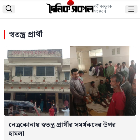
পরীক্ষামূলক


সংস্করণ
স্বতন্ত্র প্রার্থী
নেত্রকোনায় স্বতন্ত্র প্রার্থীর সমর্থকদের উপর
হামলা