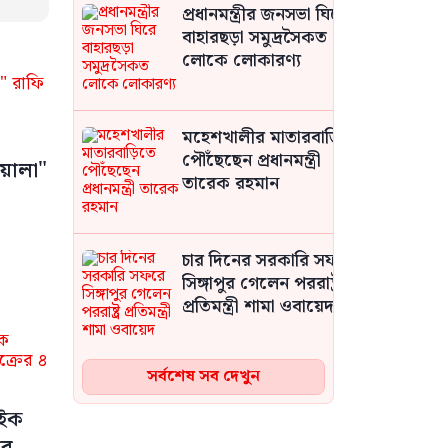
প্রধানমন্ত্রীর জনসভা ঘিরে
বাহারছড়া সমুদ্রসৈকত
লোকে লোকারণ্য
মহেশখালীর মাতারবাড়িতে
পৌঁছেছেন প্রধানমন্ত্রী
়ালা"
তারেক রহমান
চার দিনের সরকারি সফরে
সিঙ্গাপুর গেলেন পররাষ্ট্র
প্রতিমন্ত্রী শামা ওবায়েদ
সর্বশেষ সব দেখুন
ইরানের বিরুদ্ধে যুদ্ধ
চালানোর মতো পর্যাপ্ত
াইক
গোলাবারুদ আছে
োর