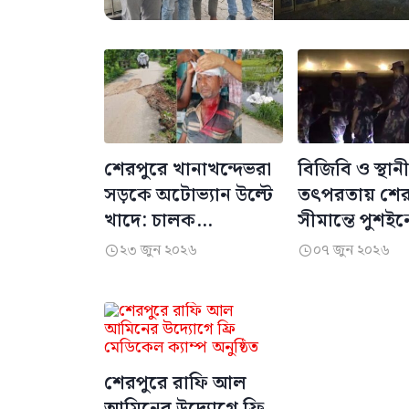
​শেরপুরে খানাখন্দেভরা
বিজিবি ও স্থা
সড়কে অটোভ্যান উল্টে
তৎপরতায় শের
খাদে: চালক
সীমান্তে পুশইনে 
হাসপাতালে
বিএসএফ
২৩ জুন ২০২৬
০৭ জুন ২০২৬


শেরপুরে রাফি আল
আমিনের উদ্যোগে ফ্রি