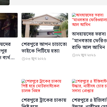
অসহায়দের ভরসা
"মানবতার ফেরিওয
নীয়দের
শেরপুরে আপন চাচাতো
রাফি আল আমিন
পুর
ভাইকে পিটিয়ে হত্যা
০২ জুন ২০২৬

ব্যর্থ
০৩ জুন ২০২৬

শেরপুরে ট্রাকের চাকায়
শেরপুরে ৪ ইজিব
পিষ্ট হয়ে
উদ্ধার, নারীসহ চ