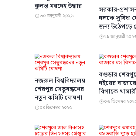
ঝুলন্ত মরদেহ উদ্ধার
সরকার-প্রশাসন ন
৩০ জানুয়ারী ২০২৬
দলকে সুবিধা 

জন্য উঠেপড়ে 
শেরপুরের ঘটন
২৯ জানুয়ারী ২০২

সেটারই ফল : 
বগুড়ার শেরপু
নজরুল বিশ্ববিদ্যালয়
দইয়ের বাজার
শেরপুর সেতুবন্ধনের
বিপাকে খামার
নতুন কমিটি ঘোষণা
০৩ ডিসেম্বর ২০২

০৪ ডিসেম্বর ২০২৫
