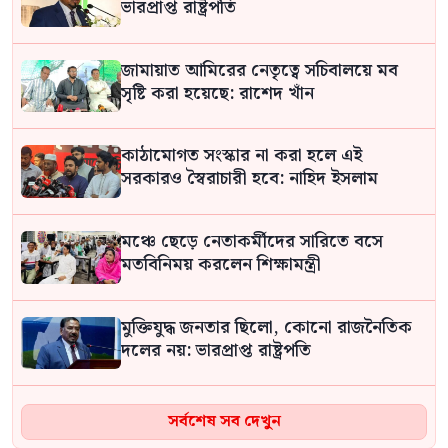
ভারপ্রাপ্ত রাষ্ট্রপতি
জামায়াত আমিরের নেতৃত্বে সচিবালয়ে মব
সৃষ্টি করা হয়েছে: রাশেদ খাঁন
কাঠামোগত সংস্কার না করা হলে এই
সরকারও স্বৈরাচারী হবে: নাহিদ ইসলাম
মঞ্চে ছেড়ে নেতাকর্মীদের সারিতে বসে
মতবিনিময় করলেন শিক্ষামন্ত্রী
মুক্তিযুদ্ধ জনতার ছিলো, কোনো রাজনৈতিক
দলের নয়: ভারপ্রাপ্ত রাষ্ট্রপতি
ফাঁসির দণ্ডপ্রাপ্ত শেখ হাসিনাকে ইন্টারপোলের
সর্বশেষ সব দেখুন
মাধ্যমে রেড নোটিশ জারি করে ফিরিয়ে