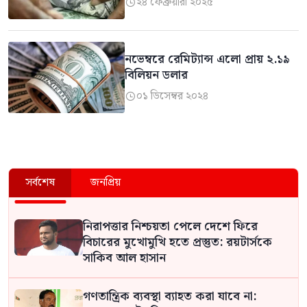
২৪ ফেব্রুয়ারী ২০২৫

নভেম্বরে রেমিট্যান্স এলো প্রায় ২.১৯
বিলিয়ন ডলার
০১ ডিসেম্বর ২০২৪

সর্বশেষ
জনপ্রিয়
নিরাপত্তার নিশ্চয়তা পেলে দেশে ফিরে
বিচারের মুখোমুখি হতে প্রস্তুত: রয়টার্সকে
সাকিব আল হাসান
গণতান্ত্রিক ব্যবস্থা ব্যাহত করা যাবে না: