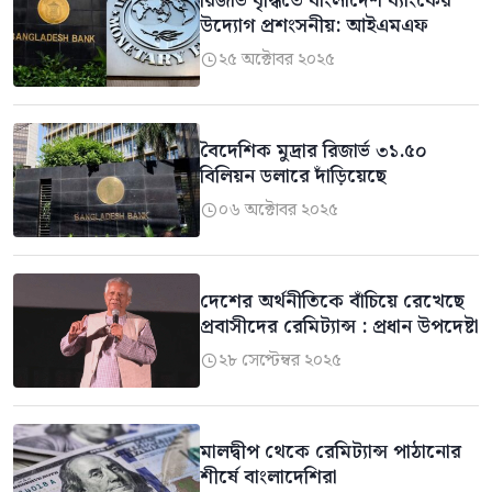
রিজার্ভ বৃদ্ধিতে বাংলাদেশ ব্যাংকের
উদ্যোগ প্রশংসনীয়: আইএমএফ
২৫ অক্টোবর ২০২৫

বৈদেশিক মুদ্রার রিজার্ভ ৩১.৫০
বিলিয়ন ডলারে দাঁড়িয়েছে
০৬ অক্টোবর ২০২৫

দেশের অর্থনীতিকে বাঁচিয়ে রেখেছে
প্রবাসীদের রেমিট্যান্স : প্রধান উপদেষ্টা
২৮ সেপ্টেম্বর ২০২৫

মালদ্বীপ থেকে রেমিট্যান্স পাঠানোর
শীর্ষে বাংলাদেশিরা