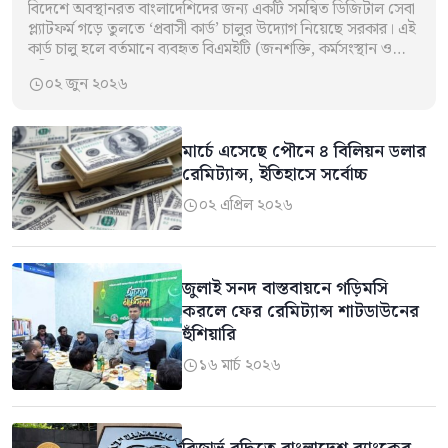
বিদেশে অবস্থানরত বাংলাদেশিদের জন্য একটি সমন্বিত ডিজিটাল সেবা
প্ল্যাটফর্ম গড়ে তুলতে ‘প্রবাসী কার্ড’ চালুর উদ্যোগ নিয়েছে সরকার। এই
কার্ড চালু হলে বর্তমানে ব্যবহৃত বিএমইটি (জনশক্তি, কর্মসংস্থান ও
প্রশিক্ষণ ব্যুরো) কার্ডের…
০২ জুন ২০২৬

মার্চে এসেছে পৌনে ৪ বিলিয়ন ডলার
রেমিট্যান্স, ইতিহাসে সর্বোচ্চ
০২ এপ্রিল ২০২৬

জুলাই সনদ বাস্তবায়নে গড়িমসি
করলে ফের রেমিট্যান্স শাটডাউনের
হুঁশিয়ারি
১৬ মার্চ ২০২৬
