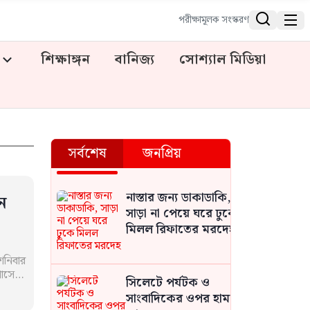


পরীক্ষামূলক সংস্করণ
শিক্ষাঙ্গন
বানিজ্য
সোশ্যাল মিডিয়া
সর্বশেষ
জনপ্রিয়
নাস্তার জন্য ডাকাডাকি,
ন
সাড়া না পেয়ে ঘরে ঢুকে
মিলল রিফাতের মরদেহ
শনিবার
্পাসে…
সিলেটে পর্যটক ও
সাংবাদিকের ওপর হামলা,