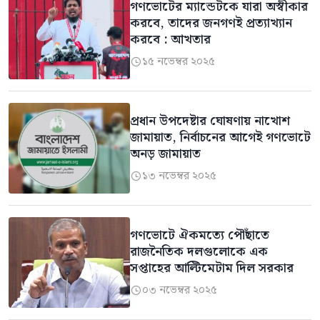
গণভোটের ম্যান্ডেটকে যারা অস্বীকার
করবে, তাদের জনগণই প্রত্যাখ্যান
করবে : আখতার
১৫ নভেম্বর ২০২৫

প্রধান উপদেষ্টার ঘোষণায় নাখোশ
জামায়াত, নির্বাচনের আগেই গণভোটে
অনড় জামায়াত
১৩ নভেম্বর ২০২৫

গণভোটে ঐকমত্যে পৌঁছাতে
রাজনৈতিক দলগুলোকে এক
সপ্তাহের আল্টিমেটাম দিল সরকার
০৩ নভেম্বর ২০২৫
