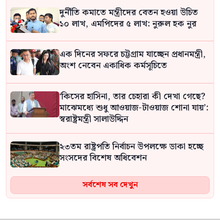
দুর্নীতি কমাতে মন্ত্রীদের বেতন হওয়া উচিত
১০ লাখ, এমপিদের ৫ লাখ: নুরুল হক নুর
এক দিনের সফরে চট্টগ্রাম যাচ্ছেন প্রধানমন্ত্রী,
অংশ নেবেন একাধিক কর্মসূচিতে
‘কিসের হাসিনা, তার চেহারা কী দেখা গেছে?
মাঝেমধ্যে শুধু আওয়াজ-টাওয়াজ শোনা যায়’:
স্বরাষ্ট্রমন্ত্রী সালাউদ্দিন
২৩তম রাষ্ট্রপতি নির্বাচন উপলক্ষে ডাকা হচ্ছে
সংসদের বিশেষ অধিবেশন
সর্বশেষ সব দেখুন
২ বছরে পোশাক খাতে ৪০ হাজার কর্মসংস্থান
কমেছে: বিজিএমইএ সভাপতি