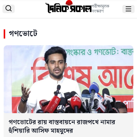
পরীক্ষামূলক


সংস্করণ
গণভোটে
গণভোটের রায় বাস্তবায়নে রাজপথে নামার
হুঁশিয়ারি আসিফ মাহমুদের