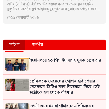
পার্টির (এনসিপি) ‘হ্যাঁ’ ভোটের অ্যাম্বাসেডর ও দলের যুব সংগঠন
যুবশক্তির কেন্দ্রীয় যুগ্ম আহ্বায়ক মুহাম্মাদ আসাদুল্লাহকে গ্রেপ্তার করেছে
পুলিশ। শুক্রবার (১৩ ফেব্রুয়ারি) গভীর…
১৫ ফেব্রুয়ারী ২০২৬

সর্বশেষ
জনপ্রিয়
জিয়ানগরে ১০ পিস ইয়াবাসহ যুবক গ্রেফতার
প্রেমিককে মেয়েদের গোপন ছবি শেয়ার:
বেডরুমে ‘ভিডিও কল’ নিষেধাজ্ঞা দিয়ে সেই
ছাত্রীকে হল থেকে বহিষ্কার
‎পেটে করে ইয়াবা পাচার,৮ এপিবিএনের