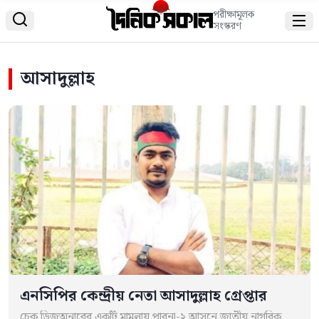
পরীক্ষামূলক


সংস্করণ
আসাদুল্লাহ
এনসিপির কেন্দ্রীয় নেতা আসাদুল্লাহ গ্রেপ্তার
চেক ডিজঅনারের একটি মামলায় পাবনা-২ আসনে জাতীয় নাগরিক