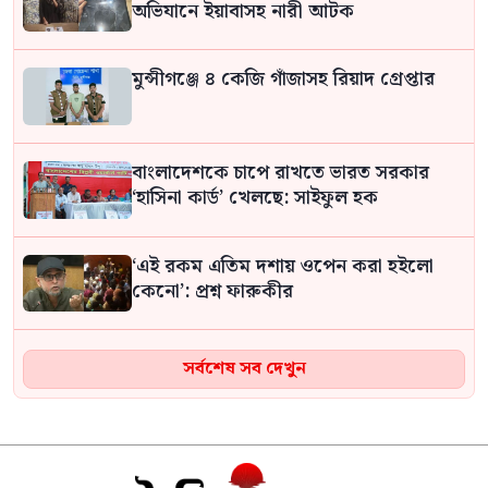
অভিযানে ইয়াবাসহ নারী আটক
মুন্সীগঞ্জে ৪ কেজি গাঁজাসহ রিয়াদ গ্রেপ্তার
বাংলাদেশকে চাপে রাখতে ভারত সরকার
‘হাসিনা কার্ড’ খেলছে: সাইফুল হক
‘এই রকম এতিম দশায় ওপেন করা হইলো
কেনো’: প্রশ্ন ফারুকীর
আজ ডিজিএফআইয়ের গোপন বন্দিশালা
সর্বশেষ সব দেখুন
জেআইসি পরিদর্শনে যাচ্ছেন ট্রাইব্যুনাল
সিন্ডিকেট ভেঙে কৃষকদের লাভ নিশ্চিত করা
হবে: আইনমন্ত্রী