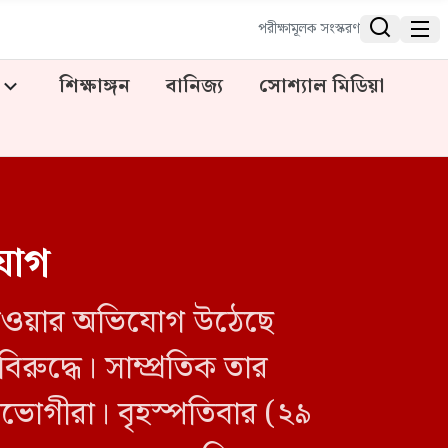


পরীক্ষামূলক সংস্করণ
শিক্ষাঙ্গন
বানিজ্য
সোশ্যাল মিডিয়া
যোগ
ি দেওয়ার অভিযোগ উঠেছে
ুদ্ধে। সাম্প্রতিক তার
তভোগীরা। বৃহস্পতিবার (২৯