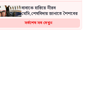
বাবাকে হারিয়ে নীরব
মেসি,শেষবিদায় জানাতে শৈশবের
শহর রোজারিওতে ফিরেছেন
সর্বশেষ সব দেখুন
লিওনেল মেসি
প্রধানমন্ত্রীর জনসভা ঘিরে বাহারছড়া
সমুদ্রসৈকত লোকে লোকারণ্য
মহেশখালীর মাতারবাড়িতে
পৌঁছেছেন প্রধানমন্ত্রী তারেক
রহমান
চার দিনের সরকারি সফরে সিঙ্গাপুর
গেলেন পররাষ্ট্র প্রতিমন্ত্রী শামা
ওবায়েদ
ইরানের বিরুদ্ধে যুদ্ধ চালানোর মতো
পর্যাপ্ত গোলাবারুদ আছে