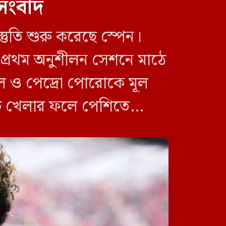
সংবাদ
শব্দচয়নের জন্য দুঃখ প্রকাশ শিবির
নেতার
্তুতি শুরু করেছে স্পেন।
পাঁচ দিনের সফরে দক্ষিণ সুদান ও
আবেই গেলেন সেনাপ্রধান
) প্রথম অনুশীলন সেশনে মাঠে
মাল ও পেদ্রো পোরোকে মূল
যাচ খেলার ফলে পেশিতে