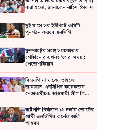
কর্নেল অলিকে কেন রাষ্ট্রপতি প্রার্থী
করা হলো, জানালেন নাহিদ ইসলাম
দুই মাসে সব ইউনিটে কমিটি
পুনর্গঠন করবে এনসিপি
যুক্তরাষ্ট্রের সঙ্গে সমঝোতায়
পৌঁছানোর এখনই ‘সেরা সময়’:
পেজেশকিয়ান
বিএনপি না থাকে, তাহলে
জামায়াত-এনসিপির কয়েকজন
নেতাকর্মীকে আওয়ামী লীগ গিলে
খেয়ে ফেলবে: মো. শহিদুল ইসলাম
রাষ্ট্রপতি নির্বাচনে ১১ দলীয় জোটের
প্রার্থী এলডিপির কর্নেল অলি
আহমদ