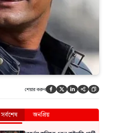
শেয়ার করুন





সর্বশেষ
জনপ্রিয়