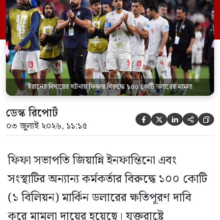
বৃহস্পতিবার (২ জুলাই) যুক্তরাষ্ট্রের বোস্টনের
একটি ফেডারেল আদালতে দায়ের করা মামলায়
আফরাসিয়াবি দাবি করেন, ২০২৬ বিশ্বকাপের
গ্রুপ পর্বে মিশরের বিপক্ষে ইরানের শেষ মুহূর্তের
[…]
ইরানের বিদায়ের ঘটনায় ফিফার বিরুদ্ধে ১০০ কোটি ডলারের মামলা
ডেস্ক রিপোর্ট





০৩ জুলাই ২০২৬, ১১:১৫
ফিফা সভাপতি জিয়ান্নি ইনফান্তিনো এবং
সংস্থাটির অন্যান্য কর্মকর্তার বিরুদ্ধে ১০০ কোটি
(১ বিলিয়ন) মার্কিন ডলারের ক্ষতিপূরণ দাবি
করে মামলা দায়ের হয়েছে। যুক্তরাষ্ট্রে