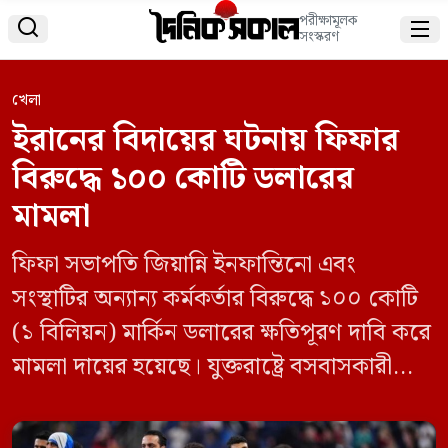
পরীক্ষামূলক


সংস্করণ
খেলা
ইরানের বিদায়ের ঘটনায় ফিফার
বিরুদ্ধে ১০০ কোটি ডলারের
মামলা
ফিফা সভাপতি জিয়ান্নি ইনফান্তিনো এবং
সংস্থাটির অন্যান্য কর্মকর্তার বিরুদ্ধে ১০০ কোটি
(১ বিলিয়ন) মার্কিন ডলারের ক্ষতিপূরণ দাবি করে
মামলা দায়ের হয়েছে। যুক্তরাষ্ট্রে বসবাসকারী
ইরানি-আমেরিকান রাজনৈতিক বিশ্লেষক কাভেহ
লতফোল্লাহ আফরাসিয়াবি এ মামলা করেন।