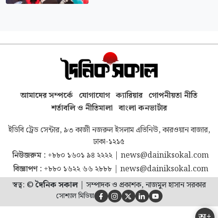
আমাদের সম্পর্কে
যোগাযোগ
ক্যারিয়ার
গোপনীয়তা নীতি
শর্তাবলি ও নীতিমালা
বাংলা কনভার্টার
ইডিবি ট্রেড সেন্টার, ৯৩ কাজী নজরুল ইসলাম এভিনিউ, কারওয়ান বাজার,
ঢাকা-১২১৫
নিউজরুম :
+৮৮০ ১৬০১ ৯৪ ২২২২
|
news@dainiksokal.com
বিজ্ঞাপণ :
+৮৮০ ১৬২২ ৬৬ ২৮৮৮
|
news@dainiksokal.com
স্বত্ব: ©
দৈনিক সকাল
|
সম্পাদক ও প্রকাশক, নাজমুল হাসান সরকার
সোশ্যাল মিডিয়া





অ+