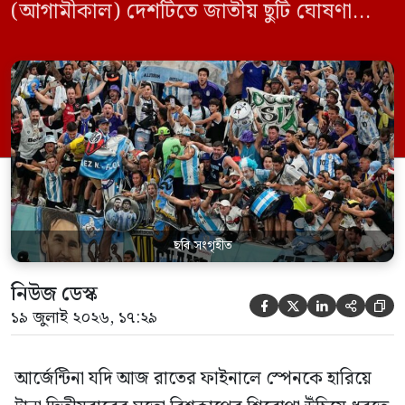
(আগামীকাল) দেশটিতে জাতীয় ছুটি ঘোষণা
করার কথা বিবেচনা করছে প্রেসিডেন্ট হাভিয়ের
মিলেইয়ের প্রশাসন। ফাইনালের আর মাত্র কয়েক
ঘণ্টা বাকি থাকতে সরকারের নীতিনির্ধারণী মহলে
এই নিয়ে জোর গুঞ্জন ও প্রস্তুতি চলছে।
আর্জেন্টাইন সংবাদপত্র ক্লারিন-এর প্রতিবেদন
অনুযায়ী, ছুটি ঘোষণার বিষয়টি […]
ছবি সংগৃহীত
নিউজ ডেস্ক





১৯ জুলাই ২০২৬, ১৭:২৯
আর্জেন্টিনা যদি আজ রাতের ফাইনালে স্পেনকে হারিয়ে