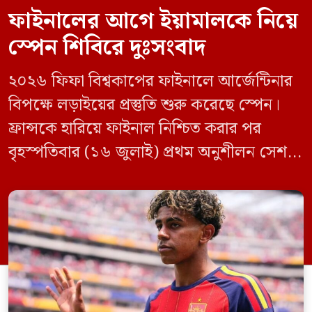
ফাইনালের আগে ইয়ামালকে নিয়ে
স্পেন শিবিরে দুঃসংবাদ
২০২৬ ফিফা বিশ্বকাপের ফাইনালে আর্জেন্টিনার
বিপক্ষে লড়াইয়ের প্রস্তুতি শুরু করেছে স্পেন।
ফ্রান্সকে হারিয়ে ফাইনাল নিশ্চিত করার পর
বৃহস্পতিবার (১৬ জুলাই) প্রথম অনুশীলন সেশনে
মাঠে নামে লা রোজারা। তবে দলের দুই
গুরুত্বপূর্ণ ফুটবলার লামিনে ইয়ামাল ও পেদ্রো
পোরোকে মূল অনুশীলনে দেখা যায়নি। স্প্যানিশ
কোচিং স্টাফ জানিয়েছে, টানা ম্যাচ খেলার ফলে
পেশিতে অতিরিক্ত চাপ অনুভব করায়
সতর্কতামূলক […]