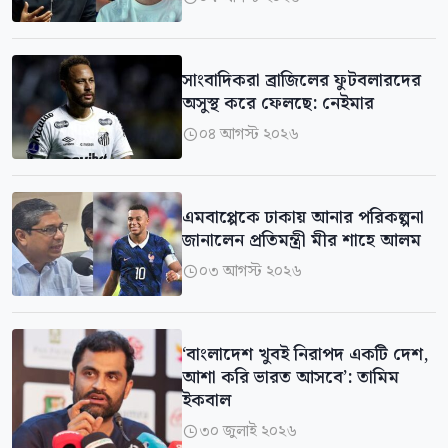
সাংবাদিকরা ব্রাজিলের ফুটবলারদের
অসুস্থ করে ফেলছে: নেইমার
০৪ আগস্ট ২০২৬

এমবাপ্পেকে ঢাকায় আনার পরিকল্পনা
জানালেন প্রতিমন্ত্রী মীর শাহে আলম
০৩ আগস্ট ২০২৬

‘বাংলাদেশ খুবই নিরাপদ একটি দেশ,
আশা করি ভারত আসবে’: তামিম
ইকবাল
৩০ জুলাই ২০২৬
