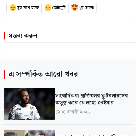
ভুল মনে হচ্ছে
মোটামুটি
খুব ভালো
মন্তব্য করুন
এ সম্পর্কিত আরো খবর
সাংবাদিকরা ব্রাজিলের ফুটবলারদের
অসুস্থ করে ফেলছে: নেইমার
০৪ আগস্ট ২০২৬
