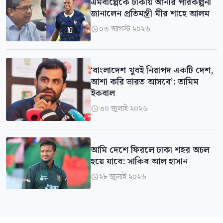
এমবাপ্পেকে ঢাকায় আনার পরিকল্পনা
জানালেন প্রতিমন্ত্রী মীর শাহে আলম
০৩ আগস্ট ২০২৬

‘বাংলাদেশ খুবই নিরাপদ একটি দেশ,
আশা করি ভারত আসবে’: তামিম
ইকবাল
৩০ জুলাই ২০২৬

আমি দেশে ফিরলে ঢাকা শহর অচল
হয়ে যাবে: সাকিব আল হাসান
২৮ জুলাই ২০২৬
