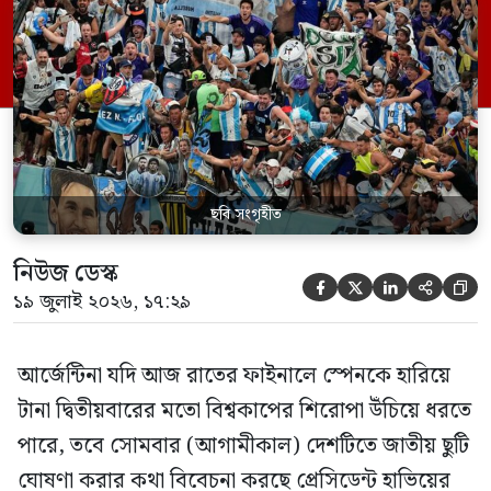
মিলেইয়ের প্রশাসন। ফাইনালের আর মাত্র কয়েক
ঘণ্টা বাকি থাকতে সরকারের নীতিনির্ধারণী মহলে
এই নিয়ে জোর গুঞ্জন ও প্রস্তুতি চলছে।
আর্জেন্টাইন সংবাদপত্র ক্লারিন-এর প্রতিবেদন
অনুযায়ী, ছুটি ঘোষণার বিষয়টি […]
ছবি সংগৃহীত
নিউজ ডেস্ক





১৯ জুলাই ২০২৬, ১৭:২৯
আর্জেন্টিনা যদি আজ রাতের ফাইনালে স্পেনকে হারিয়ে
টানা দ্বিতীয়বারের মতো বিশ্বকাপের শিরোপা উঁচিয়ে ধরতে
পারে, তবে সোমবার (আগামীকাল) দেশটিতে জাতীয় ছুটি
ঘোষণা করার কথা বিবেচনা করছে প্রেসিডেন্ট হাভিয়ের