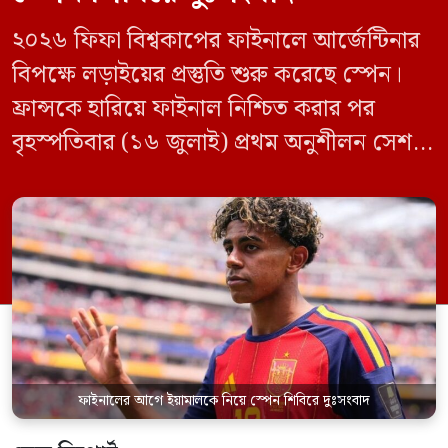
২০২৬ ফিফা বিশ্বকাপের ফাইনালে আর্জেন্টিনার
বিপক্ষে লড়াইয়ের প্রস্তুতি শুরু করেছে স্পেন।
ফ্রান্সকে হারিয়ে ফাইনাল নিশ্চিত করার পর
বৃহস্পতিবার (১৬ জুলাই) প্রথম অনুশীলন সেশনে
মাঠে নামে লা রোজারা। তবে দলের দুই
গুরুত্বপূর্ণ ফুটবলার লামিনে ইয়ামাল ও পেদ্রো
পোরোকে মূল অনুশীলনে দেখা যায়নি। স্প্যানিশ
কোচিং স্টাফ জানিয়েছে, টানা ম্যাচ খেলার ফলে
পেশিতে অতিরিক্ত চাপ অনুভব করায়
সতর্কতামূলক […]
ফাইনালের আগে ইয়ামালকে নিয়ে স্পেন শিবিরে দুঃসংবাদ