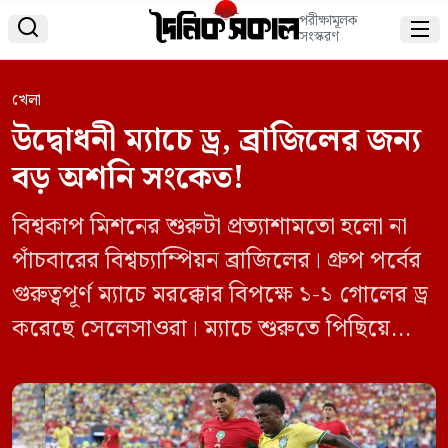
পরীক্ষামূলক


সংস্করণ
খেলা
উদ্বোধনী ম্যাচে ড্র, ব্রাজিলের জন্য
বড় অশনি সংকেত!
বিশ্বকাপ মিশনের শুরুটা প্রত্যাশামতো হলো না
পাঁচবারের বিশ্বচ্যাম্পিয়ন ব্রাজিলের। গ্রুপ পর্বের
গুরুত্বপূর্ণ ম্যাচে মরক্কোর বিপক্ষে ১-১ গোলের ড্র
করেছে সেলেসাওরা। ম্যাচে শুরুতে পিছিয়ে
পড়লেও ভিনিসিয়ুস জুনিয়রের গোলে সমতায়
ফেরে ব্রাজিল। তবে শেষ পর্যন্ত জয়ের জন্য
প্রয়োজনীয় গোল আর খুঁজে পায়নি তারা। এই