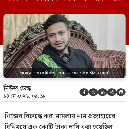
হাসান। সংবাদমাধ্যম প্রথম আলোতে দেওয়া এক
সাক্ষাৎকারে দেশের রাজনীতি, মামলা, জাতীয়
দলে ফেরা এবং নিজের বর্তমান জীবন নিয়ে
খোলামেলা আলোচনায় তিনি এমন দাবি করেন।
২০২৪ সালের ৫ আগস্ট আওয়ামী লীগ […]
‘বলেছে, এক কোটি টাকা দিলে নাম কেস থেকে উঠিয়ে দেবে’
নিউজ ডেস্ক





১৪ মে ২০২৬, ০৯:৫৯
নিজের বিরুদ্ধে করা মামলায় নাম প্রত্যাহারের
বিনিময়ে এক কোটি টাকা দাবি করা হয়েছিল