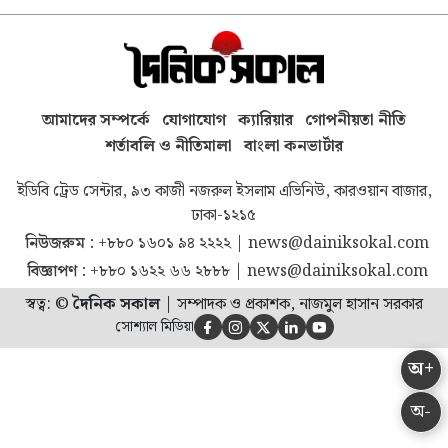
আমাদের সম্পর্কে
যোগাযোগ
ক্যারিয়ার
গোপনীয়তা নীতি
শর্তাবলি ও নীতিমালা
বাংলা কনভার্টার
ইডিবি ট্রেড সেন্টার, ৯৩ কাজী নজরুল ইসলাম এভিনিউ, কারওয়ান বাজার,
ঢাকা-১২১৫
নিউজরুম :
+৮৮০ ১৬০১ ৯৪ ২২২২
|
news@dainiksokal.com
বিজ্ঞাপণ :
+৮৮০ ১৬২২ ৬৬ ২৮৮৮
|
news@dainiksokal.com
স্বত্ব: ©
দৈনিক সকাল
|
সম্পাদক ও প্রকাশক, নাজমুল হাসান সরকার
সোশ্যাল মিডিয়া





অ+
অ-