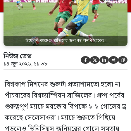
ড্রয়ের মাধ্যমে বিশ্বকাপ ইতিহাসে চতুর্থবারের
মতো নিজেদের উদ্বোধনী ম্যাচে জয়বঞ্চিত হলো
ব্রাজিল। আর […]
উদ্বোধনী ম্যাচে ড্র, ব্রাজিলের জন্য বড় অশনি সংকেত!
নিউজ ডেস্ক





১৪ জুন ২০২৬, ১১:৩৮
বিশ্বকাপ মিশনের শুরুটা প্রত্যাশামতো হলো না
পাঁচবারের বিশ্বচ্যাম্পিয়ন ব্রাজিলের। গ্রুপ পর্বের
গুরুত্বপূর্ণ ম্যাচে মরক্কোর বিপক্ষে ১-১ গোলের ড্র
করেছে সেলেসাওরা। ম্যাচে শুরুতে পিছিয়ে
পড়লেও ভিনিসিয়ুস জুনিয়রের গোলে সমতায়