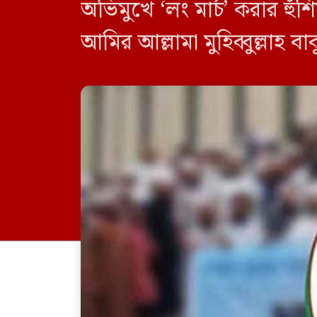
অভিমুখে ‘লং মার্চ’ করার হ
আমির আল্লামা মুহিব্বুল্লাহ 
মহাসচিব মাওলানা আজিজুল হ