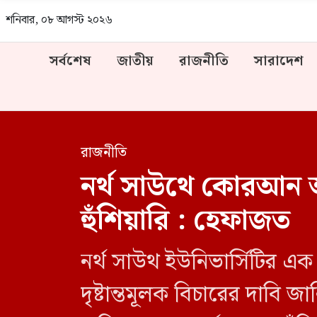
শনিবার, ০৮ আগস্ট ২০২৬
সর্বশেষ
জাতীয়
রাজনীতি
সারাদেশ
রাজনীতি
নর্থ সাউথে কোরআন অব
হুঁশিয়ারি : হেফাজত
নর্থ সাউথ ইউনিভার্সিটির এ
দৃষ্টান্তমূলক বিচারের দাবি