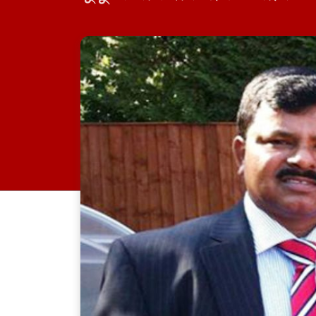
দেন বিচারক। মানবপাচার [