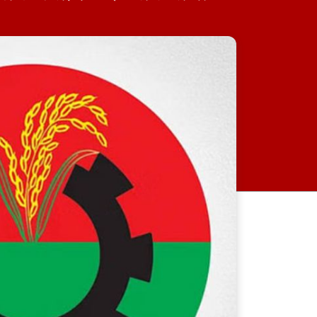
একটি চক্র খুব সুকৌশলে জ্বালানি
সেক্টরকে অস্থিতিশীল করার জন্য
সক্রিয়: প্রধানমন্ত্রী