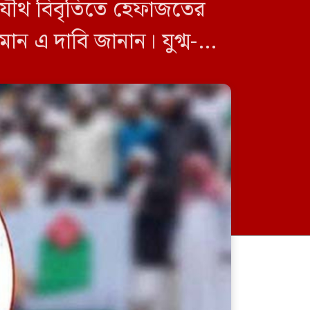
ক যৌথ বিবৃতিতে হেফাজতের
মান এ দাবি জানান। যুগ্ম-
মাধ্যমে […]