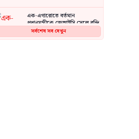
এক-এগারোতে বর্তমান
প্রধানমন্ত্রীকে জেআইসি সেলে বন্দি
রেখে নির্যাতন করা হয়েছিল: চিফ
সর্বশেষ সব দেখুন
প্রসিকিউটর