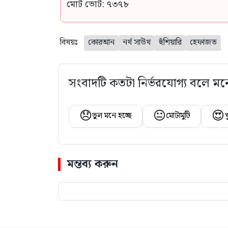
মোট ভোট: ৭৩৭৮
বিষয়ঃ
কোরআন
নর্থ সাউথ
হুঁশিয়ারি
হেফাজত
সংবাদটি কতটা নির্ভরযোগ্য বলে মন
😞
😐
😍
ভুল মনে হচ্ছে
মোটামুটি
খ
মন্তব্য করুন