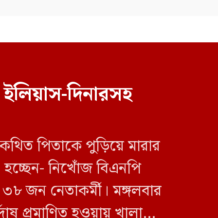
ভারতকে ভয় পেয়েই জুলাই জাদুঘর
থেকে ফেলানী ও মোদিবিরোধী
 ইলিয়াস-দিনারসহ
আন্দোলনের ছবি সরানো হয়েছে:
নাহিদ
 কথিত পিতাকে পুড়িয়ে মারার
া হচ্ছেন- নিখোঁজ বিএনপি
৮ জন নেতাকর্মী। মঙ্গলবার
র্দোষ প্রমাণিত হওয়ায় খালাস