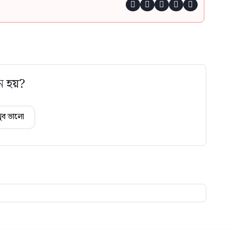





ে হয়?
ুব ভালো