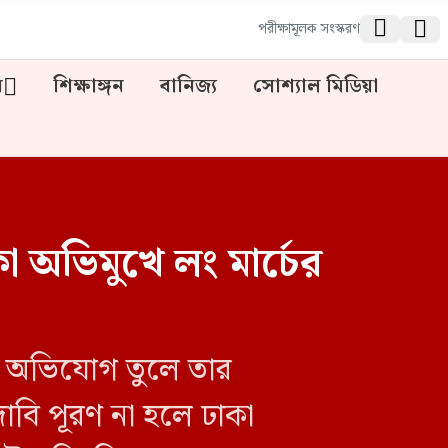


পরীক্ষামূলক সংস্করণ
ন
শিক্ষাঙ্গন
বানিজ্য
সোশ্যাল মিডিয়া
 অভিমুখে লং মার্চের
ার অভিযোগ তুলে তার
দাবি পূরণ না হলে ঢাকা