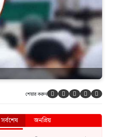
শেয়ার করুন





সর্বশেষ
জনপ্রিয়