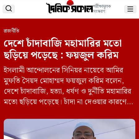
পরীক্ষামূলক


সংস্করণ
রাজনীতি
দেশে চাঁদাবাজি মহামারির মতো
ছড়িয়ে পড়েছে : ফয়জুল করিম
ইসলামী আন্দোলনের সিনিয়র নায়েবে আমির
মুফতি সৈয়দ মোহাম্মদ ফয়জুল করিম বলেন,
দেশে চাঁদাবাজি, হত্যা, ধর্ষণ ও দুর্নীতি মহামারির
মতো ছড়িয়ে পড়েছে। চাঁদা না দেওয়ার কারণে
নিরপরাধ মানুষ খুন হচ্ছে, সাংবাদিকদের ওপর
হামলা হচ্ছে। সাধারণ মানুষ পরিবর্তনের জন্য
আন্দোলন করেছে, কিন্তু ক্ষমতায় গিয়ে যদি