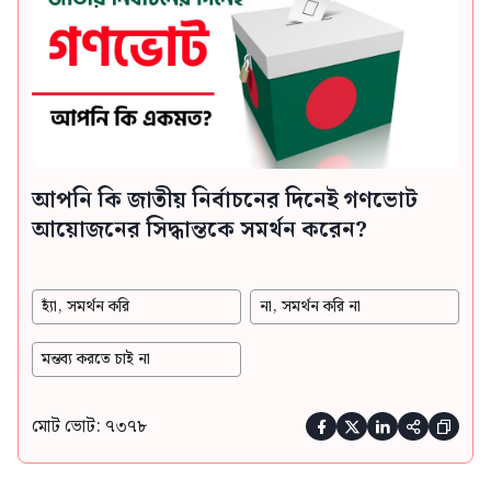
আপনি কি জাতীয় নির্বাচনের দিনেই গণভোট
আয়োজনের সিদ্ধান্তকে সমর্থন করেন?
হ্যাঁ, সমর্থন করি
না, সমর্থন করি না
মন্তব্য করতে চাই না
মোট ভোট: ৭৩৭৮




