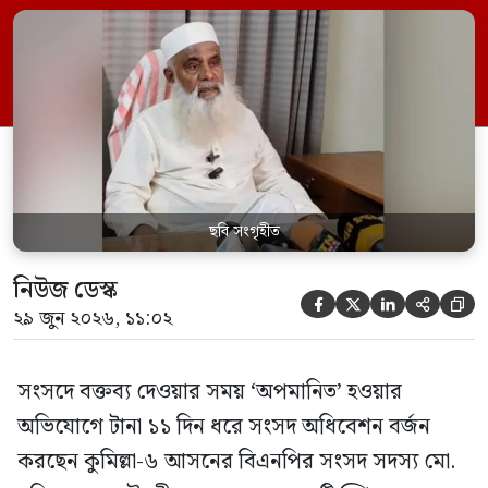
রুলিং ও সিদ্ধান্তের প্রতিবাদে ১৫ থেকে ২৫ জুন
পর্যন্ত তিনি সংসদে যাননি। মনিরুল হক চৌধুরী
বলেন, ‘আমাকে সংসদে অপমান করা হয়েছে।
স্পিকার ফোন […]
ছবি সংগৃহীত
নিউজ ডেস্ক





২৯ জুন ২০২৬, ১১:০২
সংসদে বক্তব্য দেওয়ার সময় ‘অপমানিত’ হওয়ার
অভিযোগে টানা ১১ দিন ধরে সংসদ অধিবেশন বর্জন
করছেন কুমিল্লা-৬ আসনের বিএনপির সংসদ সদস্য মো.