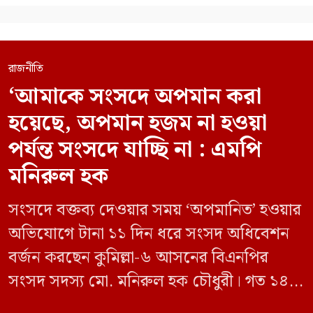
রাজনীতি
‘আমাকে সংসদে অপমান করা
হয়েছে, অপমান হজম না হওয়া
পর্যন্ত সংসদে যাচ্ছি না : এমপি
মনিরুল হক
সংসদে বক্তব্য দেওয়ার সময় ‘অপমানিত’ হওয়ার
অভিযোগে টানা ১১ দিন ধরে সংসদ অধিবেশন
বর্জন করছেন কুমিল্লা-৬ আসনের বিএনপির
সংসদ সদস্য মো. মনিরুল হক চৌধুরী। গত ১৪
জুন ডেপুটি স্পিকার কায়সার কামালের এক