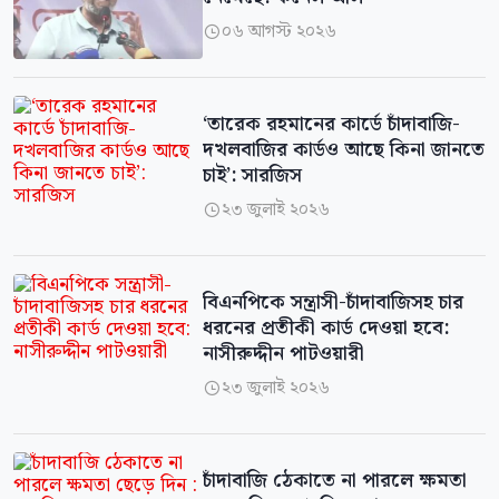
০৬ আগস্ট ২০২৬

‘তারেক রহমানের কার্ডে চাঁদাবাজি-
দখলবাজির কার্ডও আছে কিনা জানতে
চাই’: সারজিস
২৩ জুলাই ২০২৬

বিএনপিকে সন্ত্রাসী-চাঁদাবাজিসহ চার
ধরনের প্রতীকী কার্ড দেওয়া হবে:
নাসীরুদ্দীন পাটওয়ারী
২৩ জুলাই ২০২৬

চাঁদাবাজি ঠেকাতে না পারলে ক্ষমতা