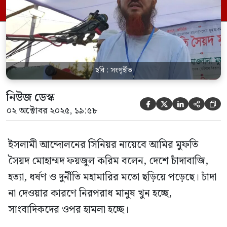
আবারও লুটপাট, জুলুমবাজি, ধর্ষণ ও ব্যভিচার
হয় তবে জনগণ তা মেনে নেবে […]
ছবি : সংগৃহীত
নিউজ ডেস্ক





০২ অক্টোবর ২০২৫, ১৯:৫৮
ইসলামী আন্দোলনের সিনিয়র নায়েবে আমির মুফতি
সৈয়দ মোহাম্মদ ফয়জুল করিম বলেন, দেশে চাঁদাবাজি,
হত্যা, ধর্ষণ ও দুর্নীতি মহামারির মতো ছড়িয়ে পড়েছে। চাঁদা
না দেওয়ার কারণে নিরপরাধ মানুষ খুন হচ্ছে,
সাংবাদিকদের ওপর হামলা হচ্ছে।