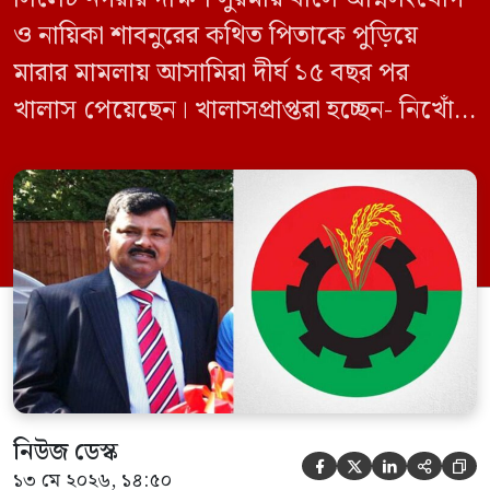
ও নায়িকা শাবনুরের কথিত পিতাকে পুড়িয়ে
মারার মামলায় আসামিরা দীর্ঘ ১৫ বছর পর
খালাস পেয়েছেন। খালাসপ্রাপ্তরা হচ্ছেন- নিখোঁজ
বিএনপি নেতা এম ইলিয়াস আলী ও ছাত্রদল নেতা
ইফতেখার আহমদ দিনারসহ ৩৮ জন নেতাকর্মী।
মঙ্গলবার দুপুরে মামলার দীর্ঘ শুনানি ও সাক্ষ্য-
প্রমাণ জেরা শেষে আসামিরা নির্দোষ প্রমাণিত
হওয়ায় খালাস দেন বিচারক। মানবপাচার […]
নিউজ ডেস্ক





১৩ মে ২০২৬, ১৪:৫০