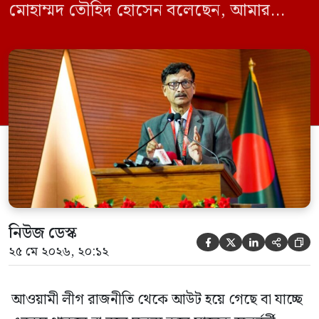
মোহাম্মদ তৌহিদ হোসেন বলেছেন, আমার
অনুমান তারা (আওয়ামী লীগ) দেশের আগামী
নির্বাচনে অংশ নেবে। সম্প্রতি দেশের একটি
বেসরকারি টেলিভিশনে দেয়া সাক্ষাৎকারে তিনি
এসব কথা বলেন। আওয়ামী লীগ সরকারের সময়
হওয়া অত্যাচার-নিপীড়ন মানুষ ভুলে যাবে এমন
[…]
নিউজ ডেস্ক





২৫ মে ২০২৬, ২০:১২
আওয়ামী লীগ রাজনীতি থেকে আউট হয়ে গেছে বা যাচ্ছে