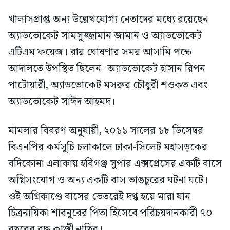
খালাসপ্রাপ্ত অন্য উল্লেখযোগ্য নেতাদের মধ্যে রয়েছেন
অ্যাডভোকেট সামসুজ্জামান জামান ও অ্যাডভোকেট
এটিএম ফয়েজ। রায় ঘোষণার সময় আসামি পক্ষে
আদালতে উপস্থিত ছিলেন- অ্যাডভোকেট হাসান রিপন
পাটোয়ারী, অ্যাডভোকেট মসরুর চৌধুরী শওকত এবং
অ্যাডভোকেট সাঈদ আহমদ।
মামলার বিবরণ অনুযায়ী, ২০১১ সালের ১৮ ডিসেম্বর
বিএনপির কর্মসূচি চলাকালে ঢাকা-সিলেট মহাসড়কের
বদিকোনা এলাকায় হবিগঞ্জ সুপার এক্সপ্রেসের একটি বাসে
অগ্নিসংযোগ ও অন্য একটি বাস ভাঙচুরের ঘটনা ঘটে।
ওই অগ্নিকাণ্ডে বাসের ভেতরেই দগ্ধ হয়ে মারা যান
চিত্রনায়িকা শাবনুরের পিতা হিসেবে পরিচয়দানকারী ৭০
বছরের বৃদ্ধ কাজী নাছির।