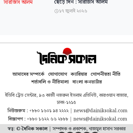
ছেড়ে দিন : সারজিস আলম
১৭ জুলাই ২০২৬

আমাদের সম্পর্কে
যোগাযোগ
ক্যারিয়ার
গোপনীয়তা নীতি
শর্তাবলি ও নীতিমালা
বাংলা কনভার্টার
ইডিবি ট্রেড সেন্টার, ৯৩ কাজী নজরুল ইসলাম এভিনিউ, কারওয়ান বাজার,
ঢাকা-১২১৫
নিউজরুম :
+৮৮০ ১৬০১ ৯৪ ২২২২
|
news@dainiksokal.com
বিজ্ঞাপণ :
+৮৮০ ১৬২২ ৬৬ ২৮৮৮
|
news@dainiksokal.com
স্বত্ব: ©
দৈনিক সকাল
|
সম্পাদক ও প্রকাশক, নাজমুল হাসান সরকার