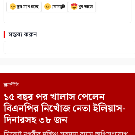
ভুল মনে হচ্ছে
মোটামুটি
খুব ভালো
মন্তব্য করুন
রাজনীতি
১৫ বছর পর খালাস পেলেন
বিএনপির নিখোঁজ নেতা ইলিয়াস-
দিনারসহ ৩৮ জন
সিলেট নগরীর দক্ষিণ সুরমায় বাসে অগ্নিসংযোগ