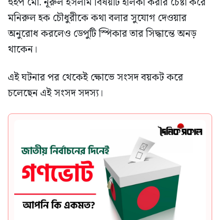
হুইপ মো. নূরুল ইসলাম বিষয়টি হালকা করার চেষ্টা করে
মনিরুল হক চৌধুরীকে কথা বলার সুযোগ দেওয়ার
অনুরোধ করলেও ডেপুটি স্পিকার তার সিদ্ধান্তে অনড়
থাকেন।
এই ঘটনার পর থেকেই ক্ষোভে সংসদ বয়কট করে
চলেছেন এই সংসদ সদস্য।