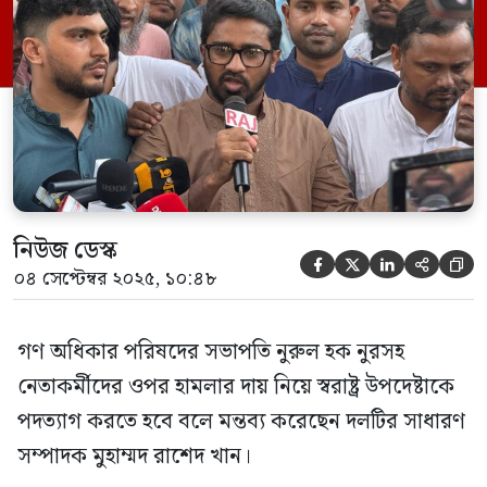
হবে। এই হামলা শুধু নুরুল হক নুরের ওপর নয়,
এটা গণ-অভ্যুত্থানের ওপর হামলা। সুতরাং নুরের
ওপর হামলার দায় […]
নিউজ ডেস্ক





০৪ সেপ্টেম্বর ২০২৫, ১০:৪৮
গণ অধিকার পরিষদের সভাপতি নুরুল হক নুরসহ
নেতাকর্মীদের ওপর হামলার দায় নিয়ে স্বরাষ্ট্র উপদেষ্টাকে
পদত্যাগ করতে হবে বলে মন্তব্য করেছেন দলটির সাধারণ
সম্পাদক মুহাম্মদ রাশেদ খান।