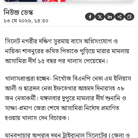
নিউজ ডেস্ক





১৩ মে ২০২৬, ১৪:৫০
সিলেট নগরীর দক্ষিণ সুরমায় বাসে অগ্নিসংযোগ ও
নায়িকা শাবনুরের কথিত পিতাকে পুড়িয়ে মারার মামলায়
আসামিরা দীর্ঘ ১৫ বছর পর খালাস পেয়েছেন।
খালাসপ্রাপ্তরা হচ্ছেন- নিখোঁজ বিএনপি নেতা এম ইলিয়াস
আলী ও ছাত্রদল নেতা ইফতেখার আহমদ দিনারসহ ৩৮
জন নেতাকর্মী। মঙ্গলবার দুপুরে মামলার দীর্ঘ শুনানি ও
সাক্ষ্য-প্রমাণ জেরা শেষে আসামিরা নির্দোষ প্রমাণিত
হওয়ায় খালাস দেন বিচারক।
মানবপাচার অপরাধ দমন ট্রাইব্যুনাল সিলেটের (জেলা ও