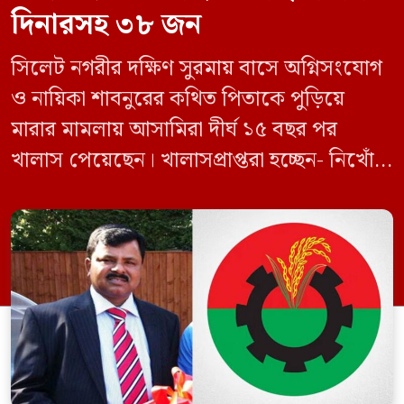
দিনারসহ ৩৮ জন
সিলেট নগরীর দক্ষিণ সুরমায় বাসে অগ্নিসংযোগ
ও নায়িকা শাবনুরের কথিত পিতাকে পুড়িয়ে
মারার মামলায় আসামিরা দীর্ঘ ১৫ বছর পর
খালাস পেয়েছেন। খালাসপ্রাপ্তরা হচ্ছেন- নিখোঁজ
বিএনপি নেতা এম ইলিয়াস আলী ও ছাত্রদল নেতা
ইফতেখার আহমদ দিনারসহ ৩৮ জন নেতাকর্মী।
মঙ্গলবার দুপুরে মামলার দীর্ঘ শুনানি ও সাক্ষ্য-
প্রমাণ জেরা শেষে আসামিরা নির্দোষ প্রমাণিত
হওয়ায় খালাস দেন বিচারক। মানবপাচার […]