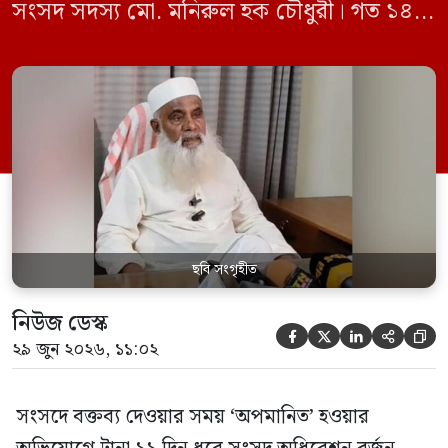
সংসদ সদস্য মো. মনিরুল হক চৌধুরী। গত ১৪
জুন ডেপুটি স্পিকার কায়সার কামালের এক
রুলিং ও সিদ্ধান্তের প্রতিবাদে ১৫ থেকে ২৫ জুন
পর্যন্ত তিনি সংসদে যাননি। মনিরুল হক চৌধুরী
বলেন, ‘আমাকে সংসদে অপমান করা হয়েছে।
স্পিকার ফোন […]
ছবি সংগৃহীত
নিউজ ডেস্ক





২৯ জুন ২০২৬, ১১:০২
সংসদে বক্তব্য দেওয়ার সময় ‘অপমানিত’ হওয়ার