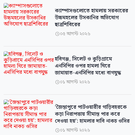
ক্যাম্পাসগুলোতে হামলায় সরকারের
উচ্চমহলের উসকানির অভিযোগ
ছাত্রশিবিরের
০৫ আগস্ট ২০২৬

হবিগঞ্জ, সিলেট ও কুড়িগ্রামে
এনসিপির ওপর হামলা ঘিরে
জামায়াত-এনসিপির মধ্যে বাগযুদ্ধ
০১ আগস্ট ২০২৬

‘জৈন্তাপুরে পাটওয়ারীর গাড়িবহরকে
কড়া নিরাপত্তায় সীমান্ত পার করে
দেওয়া হয়’: হামলার দাবি নাকচ ওসির
০১ আগস্ট ২০২৬
