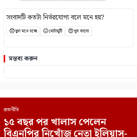
সংবাদটি কতটা নির্ভরযোগ্য বলে মনে হয়?
😞
😐
😍
ভুল মনে হচ্ছে
মোটামুটি
খুব ভালো
মন্তব্য করুন
রাজনীতি
১৫ বছর পর খালাস পেলেন
বিএনপির নিখোঁজ নেতা ইলিয়াস-