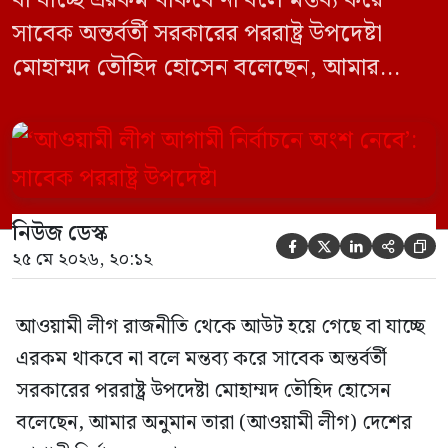
সাবেক অন্তর্বর্তী সরকারের পররাষ্ট্র উপদেষ্টা
মোহাম্মদ তৌহিদ হোসেন বলেছেন, আমার
অনুমান তারা (আওয়ামী লীগ) দেশের আগামী
নির্বাচনে অংশ নেবে। সম্প্রতি দেশের একটি
বেসরকারি টেলিভিশনে দেয়া সাক্ষাৎকারে তিনি
এসব কথা বলেন। আওয়ামী লীগ সরকারের সময়
নিউজ ডেস্ক
হওয়া অত্যাচার-নিপীড়ন মানুষ ভুলে যাবে এমন





২৫ মে ২০২৬, ২০:১২
[…]
আওয়ামী লীগ রাজনীতি থেকে আউট হয়ে গেছে বা যাচ্ছে
এরকম থাকবে না বলে মন্তব্য করে সাবেক অন্তর্বর্তী
সরকারের পররাষ্ট্র উপদেষ্টা মোহাম্মদ তৌহিদ হোসেন
বলেছেন, আমার অনুমান তারা (আওয়ামী লীগ) দেশের