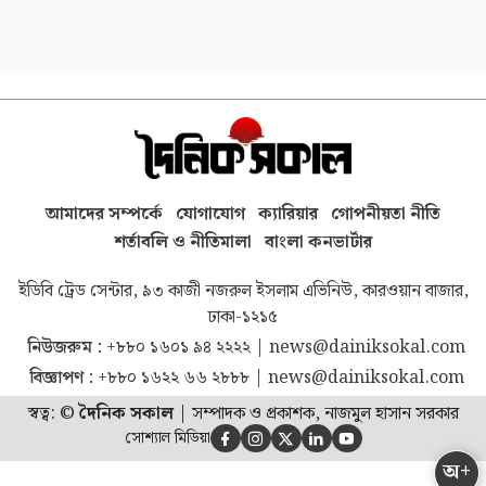
আমাদের সম্পর্কে
যোগাযোগ
ক্যারিয়ার
গোপনীয়তা নীতি
শর্তাবলি ও নীতিমালা
বাংলা কনভার্টার
ইডিবি ট্রেড সেন্টার, ৯৩ কাজী নজরুল ইসলাম এভিনিউ, কারওয়ান বাজার,
ঢাকা-১২১৫
নিউজরুম :
+৮৮০ ১৬০১ ৯৪ ২২২২
|
news@dainiksokal.com
বিজ্ঞাপণ :
+৮৮০ ১৬২২ ৬৬ ২৮৮৮
|
news@dainiksokal.com
স্বত্ব: ©
দৈনিক সকাল
|
সম্পাদক ও প্রকাশক, নাজমুল হাসান সরকার
সোশ্যাল মিডিয়া





অ+