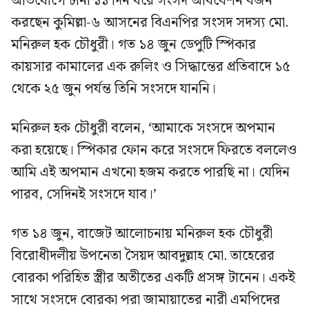
অভিযোগে টানা ১১ দিন ধরে সংসদ অধিবেশন বর্জন
করছেন কুমিল্লা-৬ আসনের বিএনপির সংসদ সদস্য মো.
মনিরুল হক চৌধুরী। গত ১৪ জুন ডেপুটি স্পিকার
কায়সার কামালের এক রুলিং ও সিদ্ধান্তের প্রতিবাদে ১৫
থেকে ২৫ জুন পর্যন্ত তিনি সংসদে যাননি।
মনিরুল হক চৌধুরী বলেন, ‘আমাকে সংসদে অপমান
করা হয়েছে। স্পিকার ফোন করে সংসদে ফিরতে বললেও
আমি এই অপমান এখনো হজম করতে পারছি না। যেদিন
পারব, সেদিনই সংসদে যাব।’
গত ১৪ জুন, বাজেট আলোচনায় মনিরুল হক চৌধুরী
বিরোধীদলীয় উপনেতা সৈয়দ আবদুল্লাহ মো. তাহেরের
বোরকা পরিহিত স্ত্রীর অতীতের একটি প্রসঙ্গ টানেন। একই
সাথে সংসদে বোরকা পরা জামায়াতের নারী এমপিদের