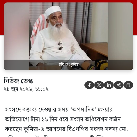
রুলিং ও সিদ্ধান্তের প্রতিবাদে ১৫ থেকে ২৫ জুন
পর্যন্ত তিনি সংসদে যাননি। মনিরুল হক চৌধুরী
বলেন, ‘আমাকে সংসদে অপমান করা হয়েছে।
স্পিকার ফোন […]
ছবি সংগৃহীত
নিউজ ডেস্ক





২৯ জুন ২০২৬, ১১:০২
সংসদে বক্তব্য দেওয়ার সময় ‘অপমানিত’ হওয়ার
অভিযোগে টানা ১১ দিন ধরে সংসদ অধিবেশন বর্জন
করছেন কুমিল্লা-৬ আসনের বিএনপির সংসদ সদস্য মো.