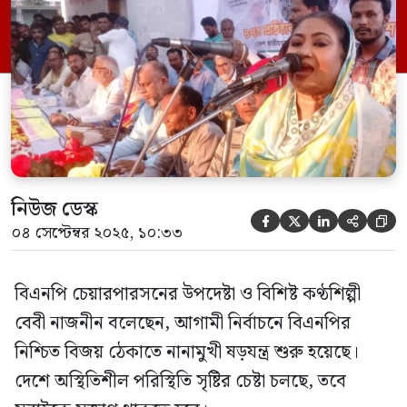
আওয়ামী লীগ বিএনপিকে ধ্বংস করার ষড়যন্ত্র
করেছে, কিন্তু কোনো লাভ হয়নি। বরং প্রতিটি
ষড়যন্ত্র মোকাবিলা করতে করতে বিএনপি আজ
[…]
নিউজ ডেস্ক





০৪ সেপ্টেম্বর ২০২৫, ১০:৩৩
বিএনপি চেয়ারপারসনের উপদেষ্টা ও বিশিষ্ট কণ্ঠশিল্পী
বেবী নাজনীন বলেছেন, আগামী নির্বাচনে বিএনপির
নিশ্চিত বিজয় ঠেকাতে নানামুখী ষড়যন্ত্র শুরু হয়েছে।
দেশে অস্থিতিশীল পরিস্থিতি সৃষ্টির চেষ্টা চলছে, তবে