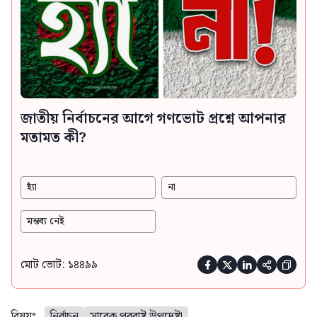
জাতীয় নির্বাচনের আগে গণভোট প্রশ্নে আপনার
মতামত কী?
হ্যাঁ
না
মন্তব্য নেই
মোট ভোট: ১৪৪৯৯





বিষয়ঃ
নির্বাচন
সাবেক পররাষ্ট্র উপদেষ্টা