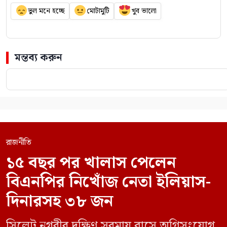
ভুল মনে হচ্ছে
মোটামুটি
খুব ভালো
মন্তব্য করুন
রাজনীতি
১৫ বছর পর খালাস পেলেন
বিএনপির নিখোঁজ নেতা ইলিয়াস-
দিনারসহ ৩৮ জন
সিলেট নগরীর দক্ষিণ সুরমায় বাসে অগ্নিসংযোগ