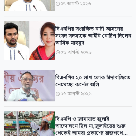
০৭ আগস্ট ২০২৬

বিএনপির সংরক্ষিত নারী আসনের
সংসদ সদস্যকে আইনি নোটিশ দিলেন
আসিফ মাহমুদ
০৬ আগস্ট ২০২৬

বিএনপির ২০ লাখ লোক চাঁদাবাজিতে
নেমেছে: কর্নেল অলি
০৬ আগস্ট ২০২৬

বিএনপি ও জামায়াত জুলাই
আন্দোলনে ছিল না,জুলাইয়ের শুরু
থেকেই আমরা প্রকাশ্যে রাজপথে