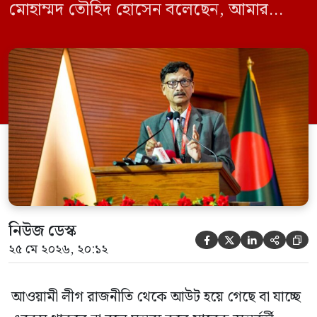
মোহাম্মদ তৌহিদ হোসেন বলেছেন, আমার
অনুমান তারা (আওয়ামী লীগ) দেশের আগামী
নির্বাচনে অংশ নেবে। সম্প্রতি দেশের একটি
বেসরকারি টেলিভিশনে দেয়া সাক্ষাৎকারে তিনি
এসব কথা বলেন। আওয়ামী লীগ সরকারের সময়
হওয়া অত্যাচার-নিপীড়ন মানুষ ভুলে যাবে এমন
[…]
নিউজ ডেস্ক





২৫ মে ২০২৬, ২০:১২
আওয়ামী লীগ রাজনীতি থেকে আউট হয়ে গেছে বা যাচ্ছে