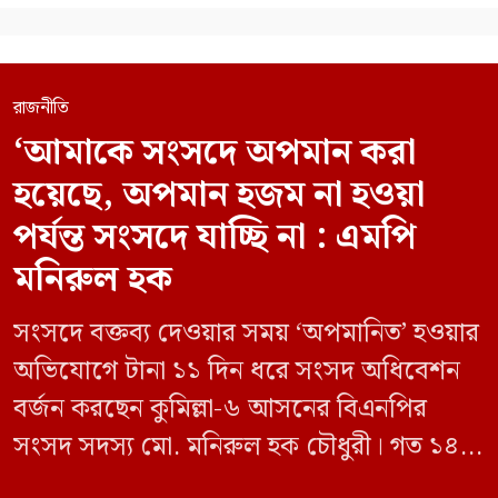
রাজনীতি
‘আমাকে সংসদে অপমান করা
হয়েছে, অপমান হজম না হওয়া
পর্যন্ত সংসদে যাচ্ছি না : এমপি
মনিরুল হক
সংসদে বক্তব্য দেওয়ার সময় ‘অপমানিত’ হওয়ার
অভিযোগে টানা ১১ দিন ধরে সংসদ অধিবেশন
বর্জন করছেন কুমিল্লা-৬ আসনের বিএনপির
সংসদ সদস্য মো. মনিরুল হক চৌধুরী। গত ১৪
জুন ডেপুটি স্পিকার কায়সার কামালের এক