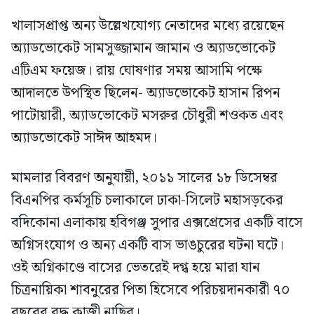
খালাসপ্রাপ্ত অন্য উল্লেখযোগ্য নেতাদের মধ্যে রয়েছেন
অ্যাডভোকেট সামসুজ্জামান জামান ও অ্যাডভোকেট
এটিএম ফয়েজ। রায় ঘোষণার সময় আসামি পক্ষে
আদালতে উপস্থিত ছিলেন- অ্যাডভোকেট হাসান রিপন
পাটোয়ারী, অ্যাডভোকেট মসরুর চৌধুরী শওকত এবং
অ্যাডভোকেট সাঈদ আহমদ।
মামলার বিবরণ অনুযায়ী, ২০১১ সালের ১৮ ডিসেম্বর
বিএনপির কর্মসূচি চলাকালে ঢাকা-সিলেট মহাসড়কের
বদিকোনা এলাকায় হবিগঞ্জ সুপার এক্সপ্রেসের একটি বাসে
অগ্নিসংযোগ ও অন্য একটি বাস ভাঙচুরের ঘটনা ঘটে।
ওই অগ্নিকাণ্ডে বাসের ভেতরেই দগ্ধ হয়ে মারা যান
চিত্রনায়িকা শাবনুরের পিতা হিসেবে পরিচয়দানকারী ৭০
বছরের বৃদ্ধ কাজী নাছির।