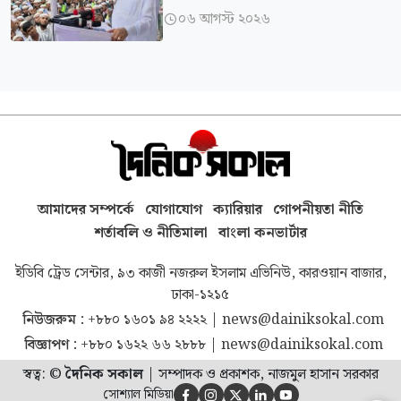
ছিলাম: ফয়জুল করীম
০৬ আগস্ট ২০২৬

আমাদের সম্পর্কে
যোগাযোগ
ক্যারিয়ার
গোপনীয়তা নীতি
শর্তাবলি ও নীতিমালা
বাংলা কনভার্টার
ইডিবি ট্রেড সেন্টার, ৯৩ কাজী নজরুল ইসলাম এভিনিউ, কারওয়ান বাজার,
ঢাকা-১২১৫
নিউজরুম :
+৮৮০ ১৬০১ ৯৪ ২২২২
|
news@dainiksokal.com
বিজ্ঞাপণ :
+৮৮০ ১৬২২ ৬৬ ২৮৮৮
|
news@dainiksokal.com
স্বত্ব: ©
দৈনিক সকাল
|
সম্পাদক ও প্রকাশক, নাজমুল হাসান সরকার
সোশ্যাল মিডিয়া




