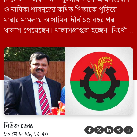
ও নায়িকা শাবনুরের কথিত পিতাকে পুড়িয়ে
মারার মামলায় আসামিরা দীর্ঘ ১৫ বছর পর
খালাস পেয়েছেন। খালাসপ্রাপ্তরা হচ্ছেন- নিখোঁজ
বিএনপি নেতা এম ইলিয়াস আলী ও ছাত্রদল নেতা
ইফতেখার আহমদ দিনারসহ ৩৮ জন নেতাকর্মী।
মঙ্গলবার দুপুরে মামলার দীর্ঘ শুনানি ও সাক্ষ্য-
প্রমাণ জেরা শেষে আসামিরা নির্দোষ প্রমাণিত
হওয়ায় খালাস দেন বিচারক। মানবপাচার […]
নিউজ ডেস্ক





১৩ মে ২০২৬, ১৪:৫০