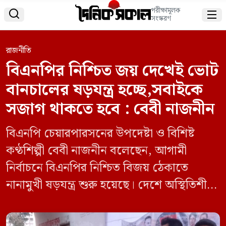
পরীক্ষামূলক


সংস্করণ
রাজনীতি
বিএনপির নিশ্চিত জয় দেখেই ভোট
বানচালের ষড়যন্ত্র হচ্ছে,সবাইকে
সজাগ থাকতে হবে : বেবী নাজনীন
বিএনপি চেয়ারপারসনের উপদেষ্টা ও বিশিষ্ট
কণ্ঠশিল্পী বেবী নাজনীন বলেছেন, আগামী
নির্বাচনে বিএনপির নিশ্চিত বিজয় ঠেকাতে
নানামুখী ষড়যন্ত্র শুরু হয়েছে। দেশে অস্থিতিশীল
পরিস্থিতি সৃষ্টির চেষ্টা চলছে, তবে সবাইকে সজাগ
থাকতে হবে। তার দাবি, গত ১৭ বছরে ফ্যাসিস্ট