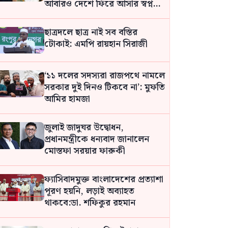
আবারও দেশে ফিরে আসার স্বপ্ন
দেখাতে পারেন: সোহেল তাজ
ছাত্রদলে ছাত্র নাই সব বস্তির
টোকাই: এমপি রায়হান সিরাজী
‘১১ দলের সদস্যরা রাজপথে নামলে
সরকার দুই দিনও টিকবে না’: মুফতি
আমির হামজা
জুলাই জাদুঘর উদ্বোধন,
প্রধানমন্ত্রীকে ধন্যবাদ জানালেন
মোস্তফা সরয়ার ফারুকী
ফ্যাসিবাদমুক্ত বাংলাদেশের প্রত্যাশা
পূরণ হয়নি, লড়াই অব্যাহত
থাকবে:ডা. শফিকুর রহমান