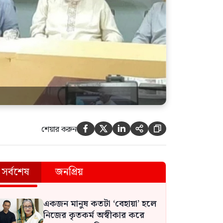
শেয়ার করুন





সর্বশেষ
জনপ্রিয়
একজন মানুষ কতটা ‘বেহায়া’ হলে
নিজের কৃতকর্ম অস্বীকার করে