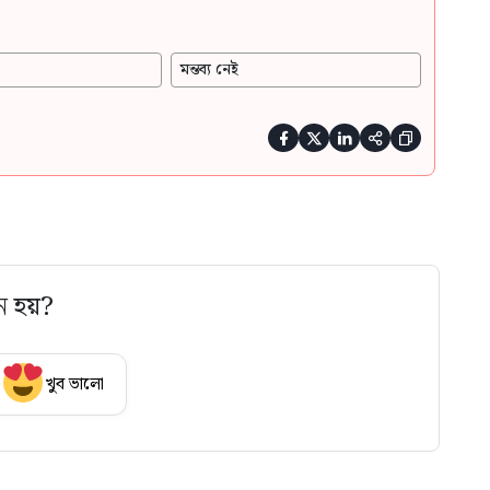
মন্তব্য নেই





ে হয়?
খুব ভালো