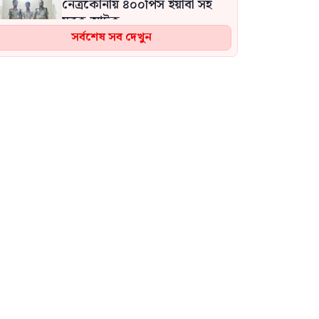
নেত্রকোনায় ৪০০পিস ইয়াবা সহ
যুবক আটক
সর্বশেষ সব দেখুন
জেলেদের ৩০ লাখ টাকা নিয়ে
উধাও বন কর্মকর্তা, টাকা ফেরত
চেয়ে ভুক্তভোগীদের মানববন্ধন
গলাচিপায় ইয়াবাসহ যুবক গ্রেপ্তার
ফ্যাসিবাদবিরোধী আন্দোলনে
হত্যাকাণ্ডের বিচার হবে স্বচ্ছ-
বিশ্বাসযোগ্য: প্রধানমন্ত্রী
জুলাই গণঅভ্যুত্থান দিবস উপলক্ষে
মধুপুরে জামায়াতে ইসলামীর বিশাল
বিক্ষোভ মিছিল ও সমাবেশ