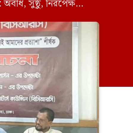
অবাধ, সুষ্ঠু, নিরপেক্ষ
জন […]