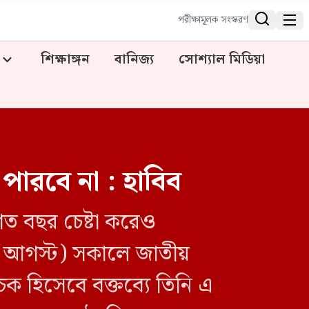


পরীক্ষামূলক সংস্করণ
শিক্ষাঙ্গন
বানিজ্য
সোশ্যাল মিডিয়া
 পারবে না : হাবিব
শত বছর চেষ্টা করেও
(৭ আগস্ট) সকালে জাতীয়
 হিসেবে বক্তব্যে তিনি এ