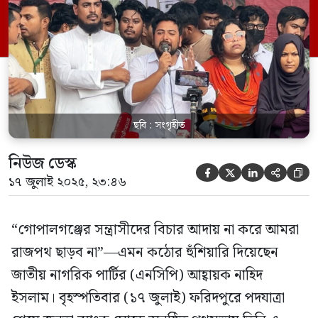
নাহিদ ইসলাম বলেন, “এখনও আমরা সময়
দিচ্ছি। সন্ত্রাসীদের গ্রেপ্তার করুন। তা না হলে
আবারও গোপালগঞ্জে লং মার্চ করবো। তবে
সেবার […]
ছবি : সংগৃহীত
নিউজ ডেস্ক





১৭ জুলাই ২০২৫, ২৩:৪৬
“গোপালগঞ্জের সন্ত্রাসীদের বিচার আদায় না করে আমরা
রাজপথ ছাড়ব না”—এমন কঠোর হুঁশিয়ারি দিয়েছেন
জাতীয় নাগরিক পার্টির (এনসিপি) আহ্বায়ক নাহিদ
ইসলাম। বৃহস্পতিবার (১৭ জুলাই) ফরিদপুরে পদযাত্রা