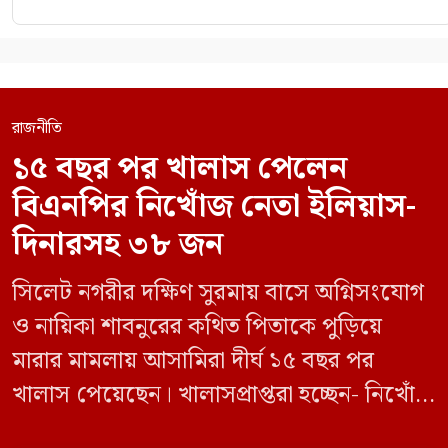
রাজনীতি
১৫ বছর পর খালাস পেলেন
বিএনপির নিখোঁজ নেতা ইলিয়াস-
দিনারসহ ৩৮ জন
সিলেট নগরীর দক্ষিণ সুরমায় বাসে অগ্নিসংযোগ
ও নায়িকা শাবনুরের কথিত পিতাকে পুড়িয়ে
মারার মামলায় আসামিরা দীর্ঘ ১৫ বছর পর
খালাস পেয়েছেন। খালাসপ্রাপ্তরা হচ্ছেন- নিখোঁজ
বিএনপি নেতা এম ইলিয়াস আলী ও ছাত্রদল নেতা