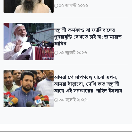
০৫ আগস্ট ২০২৬

সন্ত্রাসী কর্মকাণ্ড বা ফ্যাসিবাদের
পুনরাবৃত্তি দেখতে চাই না: জামায়াত
আমির
৩১ জুলাই ২০২৬

আমরা গোলাপগঞ্জে যাবো এখন,
আমরা দাঁড়াবো, দেখি কত সন্ত্রাসী
আছে এই সরকারের: নাহিদ ইসলাম
৩০ জুলাই ২০২৬
