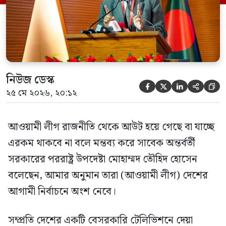
হওয়া অত্যাচার-নিপীড়ন মানুষ ভুলে যাবে এমন
[…]
নিউজ ডেস্ক





২৫ মে ২০২৬, ২০:১২
আওয়ামী লীগ রাজনীতি থেকে আউট হয়ে গেছে বা যাচ্ছে
এরকম থাকবে না বলে মন্তব্য করে সাবেক অন্তর্বর্তী
সরকারের পররাষ্ট্র উপদেষ্টা মোহাম্মদ তৌহিদ হোসেন
বলেছেন, আমার অনুমান তারা (আওয়ামী লীগ) দেশের
আগামী নির্বাচনে অংশ নেবে।
সম্প্রতি দেশের একটি বেসরকারি টেলিভিশনে দেয়া