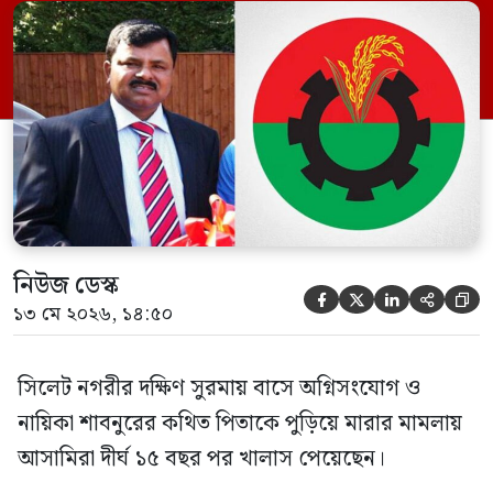
ইফতেখার আহমদ দিনারসহ ৩৮ জন নেতাকর্মী।
মঙ্গলবার দুপুরে মামলার দীর্ঘ শুনানি ও সাক্ষ্য-
প্রমাণ জেরা শেষে আসামিরা নির্দোষ প্রমাণিত
হওয়ায় খালাস দেন বিচারক। মানবপাচার […]
নিউজ ডেস্ক





১৩ মে ২০২৬, ১৪:৫০
সিলেট নগরীর দক্ষিণ সুরমায় বাসে অগ্নিসংযোগ ও
নায়িকা শাবনুরের কথিত পিতাকে পুড়িয়ে মারার মামলায়
আসামিরা দীর্ঘ ১৫ বছর পর খালাস পেয়েছেন।