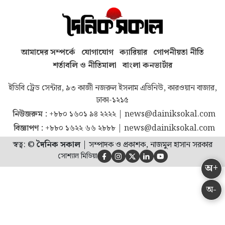
আমাদের সম্পর্কে
যোগাযোগ
ক্যারিয়ার
গোপনীয়তা নীতি
শর্তাবলি ও নীতিমালা
বাংলা কনভার্টার
ইডিবি ট্রেড সেন্টার, ৯৩ কাজী নজরুল ইসলাম এভিনিউ, কারওয়ান বাজার,
ঢাকা-১২১৫
নিউজরুম :
+৮৮০ ১৬০১ ৯৪ ২২২২
|
news@dainiksokal.com
বিজ্ঞাপণ :
+৮৮০ ১৬২২ ৬৬ ২৮৮৮
|
news@dainiksokal.com
স্বত্ব: ©
দৈনিক সকাল
|
সম্পাদক ও প্রকাশক, নাজমুল হাসান সরকার
সোশ্যাল মিডিয়া





অ+
অ-