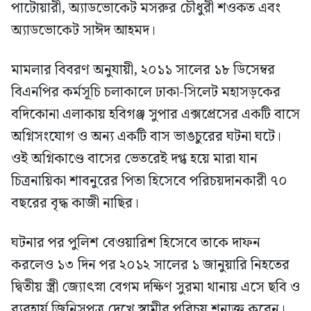
পাটোয়ারী, অ্যাডভোকেট মসরুর চৌধুরী শওকত এবং
অ্যাডভোকেট সাঈদ আহমদ।
মামলার বিবরণ অনুযায়ী, ২০১১ সালের ১৮ ডিসেম্বর
বিএনপির কর্মসূচি চলাকালে ঢাকা-সিলেট মহাসড়কের
বদিকোনা এলাকায় হবিগঞ্জ সুপার এক্সপ্রেসের একটি বাসে
অগ্নিসংযোগ ও অন্য একটি বাস ভাঙচুরের ঘটনা ঘটে।
ওই অগ্নিকাণ্ডে বাসের ভেতরেই দগ্ধ হয়ে মারা যান
চিত্রনায়িকা শাবনুরের পিতা হিসেবে পরিচয়দানকারী ৭০
বছরের বৃদ্ধ কাজী নাছির।
ঘটনার পর পুলিশ বেওয়ারিশ হিসেবে তাকে দাফন
করলেও ১৩ দিন পর ২০১২ সালের ১ জানুয়ারি নিহতের
দ্বিতীয় স্ত্রী জ্যোৎস্না বেগম দক্ষিণ সুরমা থানায় এসে ছবি ও
ব্যবহার্য জিনিসপত্র দেখে স্বামীর পরিচয় শনাক্ত করেন।