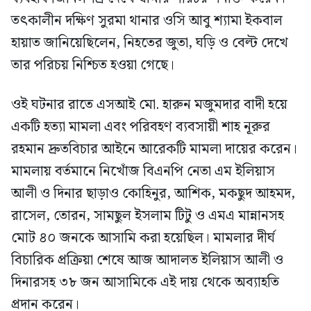
তৎকালীন দক্ষিণ সুরমা থানার ওসি আবু শ্যামা ইকবাল
হায়াত জানিয়েছিলেন, নিহতের জুতা, ঘড়ি ও বেল্ট দেখে
তার পরিচয় নিশ্চিত হওয়া গেছে।
ওই ঘটনার রাতে এসআই মো. হারুন মজুমদার বাদী হয়ে
একটি হত্যা মামলা এবং পরিবহণ ব্যবসায়ী শাহ নূরুর
রহমান দ্রুতবিচার আইনে আরেকটি মামলা দায়ের করেন।
মামলায় বর্তমানে নিখোঁজ বিএনপি নেতা এম ইলিয়াস
আলী ও দিনার ছাড়াও কোহিনুর, আশিক, মকছুদ আহমদ,
রাসেল, তোরন, সামছুল ইসলাম টিটু ও এমএ মান্নানসহ
মোট ৪০ জনকে আসামি করা হয়েছিল। মামলার দীর্ঘ
বিচারিক প্রক্রিয়া শেষে আজ আদালত ইলিয়াস আলী ও
দিনারসহ ৩৮ জন আসামিকে এই দায় থেকে অব্যাহতি
প্রদান করেন।