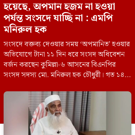
হয়েছে, অপমান হজম না হওয়া
পর্যন্ত সংসদে যাচ্ছি না : এমপি
মনিরুল হক
সংসদে বক্তব্য দেওয়ার সময় ‘অপমানিত’ হওয়ার
অভিযোগে টানা ১১ দিন ধরে সংসদ অধিবেশন
বর্জন করছেন কুমিল্লা-৬ আসনের বিএনপির
সংসদ সদস্য মো. মনিরুল হক চৌধুরী। গত ১৪
জুন ডেপুটি স্পিকার কায়সার কামালের এক
রুলিং ও সিদ্ধান্তের প্রতিবাদে ১৫ থেকে ২৫ জুন
পর্যন্ত তিনি সংসদে যাননি। মনিরুল হক চৌধুরী
বলেন, ‘আমাকে সংসদে অপমান করা হয়েছে।
স্পিকার ফোন […]