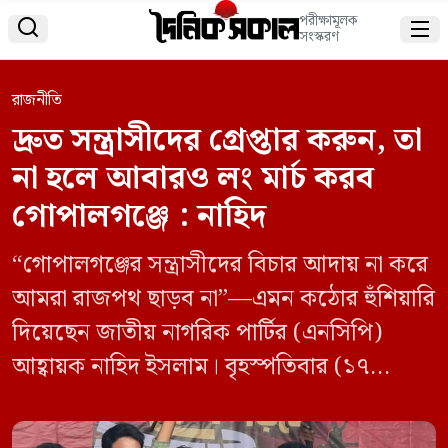
পরীক্ষামূলক


সংস্করণ
রাজনীতি
দ্রুত সন্ত্রাসীদের গ্রেপ্তার করুন, তা
না হলে আবারও লং মার্চ করব
গোপালগঞ্জে : নাহিদ
“গোপালগঞ্জের সন্ত্রাসীদের বিচার আদায় না করে
আমরা রাজপথ ছাড়ব না”—এমন কঠোর হুঁশিয়ারি
দিয়েছেন জাতীয় নাগরিক পার্টির (এনসিপি)
আহ্বায়ক নাহিদ ইসলাম। বৃহস্পতিবার (১৭
জুলাই) ফরিদপুরে পদযাত্রা শেষে জনতা ব্যাংক
মোড়ে অনুষ্ঠিত পথসভায় তিনি এ বক্তব্য দেন।