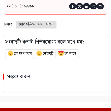
মোট ভোট: ১৪৪৯৮





বিষয়ঃ
এমপি মনিরুল হক
সংসদ
সংবাদটি কতটা নির্ভরযোগ্য বলে মনে হয়?
ভুল মনে হচ্ছে
মোটামুটি
খুব ভালো
মন্তব্য করুন