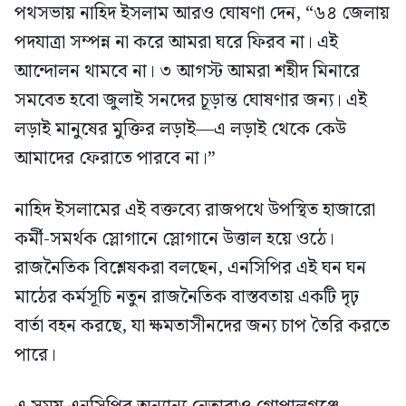
পথসভায় নাহিদ ইসলাম আরও ঘোষণা দেন, “৬৪ জেলায়
পদযাত্রা সম্পন্ন না করে আমরা ঘরে ফিরব না। এই
আন্দোলন থামবে না। ৩ আগস্ট আমরা শহীদ মিনারে
সমবেত হবো জুলাই সনদের চূড়ান্ত ঘোষণার জন্য। এই
লড়াই মানুষের মুক্তির লড়াই—এ লড়াই থেকে কেউ
আমাদের ফেরাতে পারবে না।”
নাহিদ ইসলামের এই বক্তব্যে রাজপথে উপস্থিত হাজারো
কর্মী-সমর্থক স্লোগানে স্লোগানে উত্তাল হয়ে ওঠে।
রাজনৈতিক বিশ্লেষকরা বলছেন, এনসিপির এই ঘন ঘন
মাঠের কর্মসূচি নতুন রাজনৈতিক বাস্তবতায় একটি দৃঢ়
বার্তা বহন করছে, যা ক্ষমতাসীনদের জন্য চাপ তৈরি করতে
পারে।