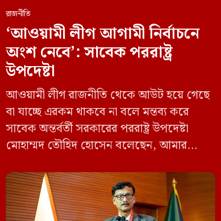
রাজনীতি
‘আওয়ামী লীগ আগামী নির্বাচনে
অংশ নেবে’: সাবেক পররাষ্ট্র
উপদেষ্টা
আওয়ামী লীগ রাজনীতি থেকে আউট হয়ে গেছে
বা যাচ্ছে এরকম থাকবে না বলে মন্তব্য করে
সাবেক অন্তর্বর্তী সরকারের পররাষ্ট্র উপদেষ্টা
মোহাম্মদ তৌহিদ হোসেন বলেছেন, আমার
অনুমান তারা (আওয়ামী লীগ) দেশের আগামী
নির্বাচনে অংশ নেবে। সম্প্রতি দেশের একটি
বেসরকারি টেলিভিশনে দেয়া সাক্ষাৎকারে তিনি
এসব কথা বলেন। আওয়ামী লীগ সরকারের সময়