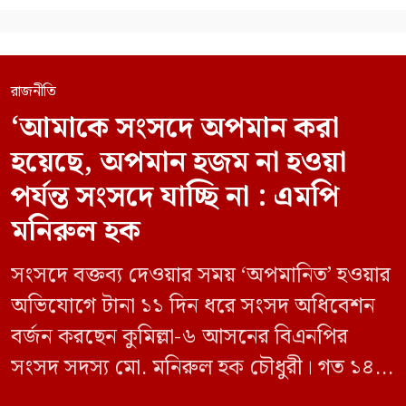
রাজনীতি
‘আমাকে সংসদে অপমান করা
হয়েছে, অপমান হজম না হওয়া
পর্যন্ত সংসদে যাচ্ছি না : এমপি
মনিরুল হক
সংসদে বক্তব্য দেওয়ার সময় ‘অপমানিত’ হওয়ার
অভিযোগে টানা ১১ দিন ধরে সংসদ অধিবেশন
বর্জন করছেন কুমিল্লা-৬ আসনের বিএনপির
সংসদ সদস্য মো. মনিরুল হক চৌধুরী। গত ১৪
জুন ডেপুটি স্পিকার কায়সার কামালের এক