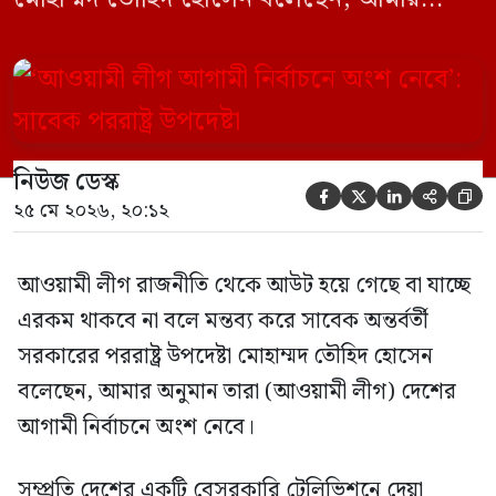
অনুমান তারা (আওয়ামী লীগ) দেশের আগামী
নির্বাচনে অংশ নেবে। সম্প্রতি দেশের একটি
বেসরকারি টেলিভিশনে দেয়া সাক্ষাৎকারে তিনি
এসব কথা বলেন। আওয়ামী লীগ সরকারের সময়
নিউজ ডেস্ক
হওয়া অত্যাচার-নিপীড়ন মানুষ ভুলে যাবে এমন





২৫ মে ২০২৬, ২০:১২
[…]
আওয়ামী লীগ রাজনীতি থেকে আউট হয়ে গেছে বা যাচ্ছে
এরকম থাকবে না বলে মন্তব্য করে সাবেক অন্তর্বর্তী
সরকারের পররাষ্ট্র উপদেষ্টা মোহাম্মদ তৌহিদ হোসেন
বলেছেন, আমার অনুমান তারা (আওয়ামী লীগ) দেশের
আগামী নির্বাচনে অংশ নেবে।
সম্প্রতি দেশের একটি বেসরকারি টেলিভিশনে দেয়া