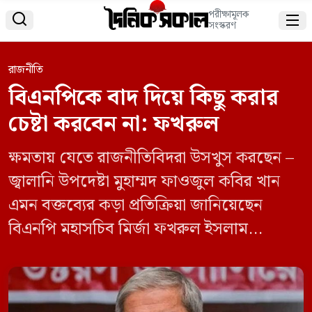
পরীক্ষামূলক


সংস্করণ
রাজনীতি
বিএনপিকে বাদ দিয়ে কিছু করার
চেষ্টা করবেন না: ফখরুল
ক্ষমতায় যেতে রাজনীতিবিদরা উসখুস করছেন –
জ্বালানি উপদেষ্টা মুহাম্মদ ফাওজুল কবির খান
এমন বক্তব্যের কড়া প্রতিক্রিয়া জানিয়েছেন
বিএনপি মহাসচিব মির্জা ফখরুল ইসলাম
আলমগীর। তিনি বলেন, একজন উপদেষ্টা মন্তব্য
করেছেন, রাজনীতিবিদরা ক্ষমতায় যাওয়ার জন্য
উসখুস করছে। এটা খুব দুর্ভাগ্যজনক কথা।