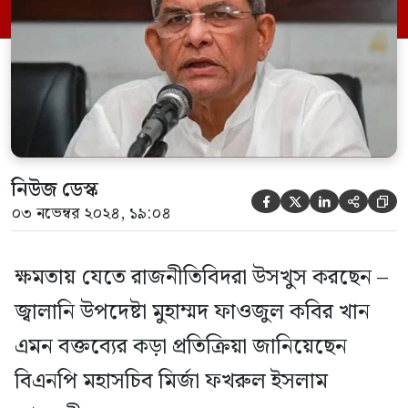
আমরা আশা করি না, তিনি এ ধরনের মন্তব্য
করবেন। আমরা দ্রুত নির্বাচন চাচ্ছি, কারণ যত
দেরি […]
নিউজ ডেস্ক





০৩ নভেম্বর ২০২৪, ১৯:০৪
ক্ষমতায় যেতে রাজনীতিবিদরা উসখুস করছেন –
জ্বালানি উপদেষ্টা মুহাম্মদ ফাওজুল কবির খান
এমন বক্তব্যের কড়া প্রতিক্রিয়া জানিয়েছেন
বিএনপি মহাসচিব মির্জা ফখরুল ইসলাম