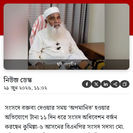
রুলিং ও সিদ্ধান্তের প্রতিবাদে ১৫ থেকে ২৫ জুন
পর্যন্ত তিনি সংসদে যাননি। মনিরুল হক চৌধুরী
বলেন, ‘আমাকে সংসদে অপমান করা হয়েছে।
স্পিকার ফোন […]
ছবি সংগৃহীত
নিউজ ডেস্ক





২৯ জুন ২০২৬, ১১:০২
সংসদে বক্তব্য দেওয়ার সময় ‘অপমানিত’ হওয়ার
অভিযোগে টানা ১১ দিন ধরে সংসদ অধিবেশন বর্জন
করছেন কুমিল্লা-৬ আসনের বিএনপির সংসদ সদস্য মো.