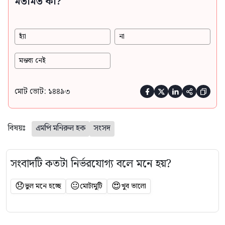
মতামত কী?
হ্যাঁ
না
মন্তব্য নেই
মোট ভোট: ১৪৪৯৩





বিষয়ঃ
এমপি মনিরুল হক
সংসদ
সংবাদটি কতটা নির্ভরযোগ্য বলে মনে হয়?
😞
😐
😍
ভুল মনে হচ্ছে
মোটামুটি
খুব ভালো