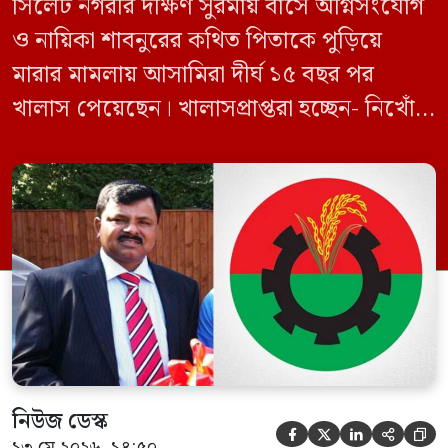
সিলেট নগরীর দক্ষিণ সুরমায় বাসে অগ্নিসংযোগ
ও নায়িকা শাবনুরের কথিত পিতাকে পুড়িয়ে
মারার মামলায় আসামিরা দীর্ঘ ১৫ বছর পর
খালাস পেয়েছেন। খালাসপ্রাপ্তরা হচ্ছেন- নিখোঁজ
বিএনপি নেতা এম ইলিয়াস আলী ও ছাত্রদল নেতা
ইফতেখার আহমদ দিনারসহ ৩৮ জন নেতাকর্মী।
মঙ্গলবার দুপুরে মামলার দীর্ঘ শুনানি ও সাক্ষ্য-
প্রমাণ জেরা শেষে আসামিরা নির্দোষ প্রমাণিত
হওয়ায় খালাস দেন বিচারক। মানবপাচার […]
নিউজ ডেস্ক





১৩ মে ২০২৬, ১৪:৫০