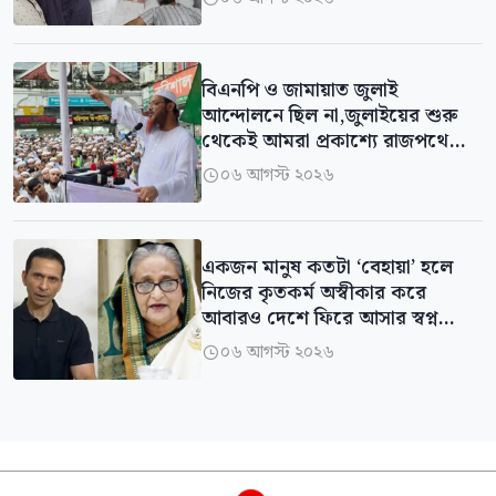
বিএনপি ও জামায়াত জুলাই
আন্দোলনে ছিল না,জুলাইয়ের শুরু
থেকেই আমরা প্রকাশ্যে রাজপথে
ছিলাম: ফয়জুল করীম
০৬ আগস্ট ২০২৬

একজন মানুষ কতটা ‘বেহায়া’ হলে
নিজের কৃতকর্ম অস্বীকার করে
আবারও দেশে ফিরে আসার স্বপ্ন
দেখাতে পারেন: সোহেল তাজ
০৬ আগস্ট ২০২৬
