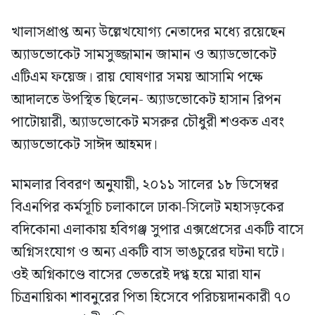
খালাসপ্রাপ্ত অন্য উল্লেখযোগ্য নেতাদের মধ্যে রয়েছেন
অ্যাডভোকেট সামসুজ্জামান জামান ও অ্যাডভোকেট
এটিএম ফয়েজ। রায় ঘোষণার সময় আসামি পক্ষে
আদালতে উপস্থিত ছিলেন- অ্যাডভোকেট হাসান রিপন
পাটোয়ারী, অ্যাডভোকেট মসরুর চৌধুরী শওকত এবং
অ্যাডভোকেট সাঈদ আহমদ।
মামলার বিবরণ অনুযায়ী, ২০১১ সালের ১৮ ডিসেম্বর
বিএনপির কর্মসূচি চলাকালে ঢাকা-সিলেট মহাসড়কের
বদিকোনা এলাকায় হবিগঞ্জ সুপার এক্সপ্রেসের একটি বাসে
অগ্নিসংযোগ ও অন্য একটি বাস ভাঙচুরের ঘটনা ঘটে।
ওই অগ্নিকাণ্ডে বাসের ভেতরেই দগ্ধ হয়ে মারা যান
চিত্রনায়িকা শাবনুরের পিতা হিসেবে পরিচয়দানকারী ৭০