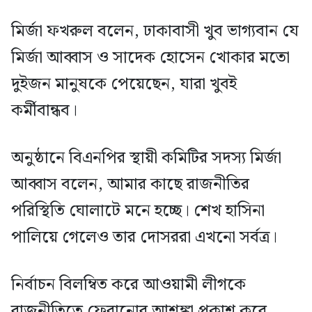
মির্জা ফখরুল বলেন, ঢাকাবাসী খুব ভাগ্যবান যে
মির্জা আব্বাস ও সাদেক হোসেন খোকার মতো
দুইজন মানুষকে পেয়েছেন, যারা খুবই
কর্মীবান্ধব।
অনুষ্ঠানে বিএনপির স্থায়ী কমিটির সদস্য মির্জা
আব্বাস বলেন, আমার কাছে রাজনীতির
পরিস্থিতি ঘোলাটে মনে হচ্ছে। শেখ হাসিনা
পালিয়ে গেলেও তার দোসররা এখনো সর্বত্র।
নির্বাচন বিলম্বিত করে আওয়ামী লীগকে
রাজনীতিতে ফেরানোর আশঙ্কা প্রকাশ করে