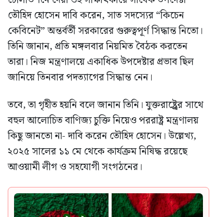
টেলিভিশনে দেয়া ওই সাক্ষাৎকারে সাবেক উপদেষ্টা
তৌহিদ হোসেন দাবি করেন, সাত সদস্যের “কিচেন
কেবিনেট” অন্তর্বর্তী সরকারের গুরুত্বপূর্ণ সিদ্ধান্ত নিতো।
তিনি জানান, প্রতি মঙ্গলবার নিয়মিত বৈঠক করতেন
তারা। নিজ মন্ত্রণালয়ে একাধিক উপদেষ্টার প্রভাব ছিল
জানিয়ে তিনবার পদত্যাগের সিদ্ধান্ত নেন।
তবে, তা গৃহীত হয়নি বলে জানান তিনি। যুক্তরাষ্ট্র্রের সাথে
বহুল আলোচিত বাণিজ্য চুক্তি নিয়েও পররাষ্ট্র মন্ত্রণালয়
কিছু জানতো না- দাবি করেন তৌহিদ হোসেন। উল্লেখ্য,
২০২৫ সালের ১১ মে থেকে কার্যক্রম নিষিদ্ধ রয়েছে
আওয়ামী লীগ ও সহযোগী সংগঠনের।