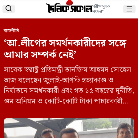
পরীক্ষামূলক


সংস্করণ
রাজনীতি
‘আ.লীগের সমর্থনকারীদের সঙ্গে
আমার সম্পর্ক নেই’
সাবেক স্বরাষ্ট্র প্রতিমন্ত্রী তানজিম আহমদ সোহেল
তাজ বলেছেন জুলাই-আগস্ট হত্যাকাণ্ড ও
নির্যাতনে সমর্থনকারী এবং গত ১৫ বছরের দুর্নীতি,
গুম অনিয়ম ও কোটি-কোটি টাকা পাচারকারীদের
সমর্থকদের সঙ্গে আমার কোনো সম্পর্ক নেই।
সম্প্রতি গণমাধ্যমকে এসব কথা বলেন তিনি।
তিনি বলেন, দেশ থেকে লক্ষ-লক্ষ কোটি-কোটি