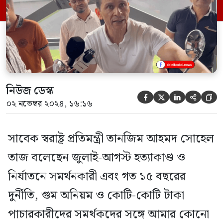
টাকা পাচার, কীভাবে দেশটাকে ধ্বংসের পথে
নিয়ে যাওয়া হয়েছে, তা আমরা স্বচক্ষে দেখেছি।
[…]
নিউজ ডেস্ক





০২ নভেম্বর ২০২৪, ১৬:১৬
সাবেক স্বরাষ্ট্র প্রতিমন্ত্রী তানজিম আহমদ সোহেল
তাজ বলেছেন জুলাই-আগস্ট হত্যাকাণ্ড ও
নির্যাতনে সমর্থনকারী এবং গত ১৫ বছরের
দুর্নীতি, গুম অনিয়ম ও কোটি-কোটি টাকা
পাচারকারীদের সমর্থকদের সঙ্গে আমার কোনো