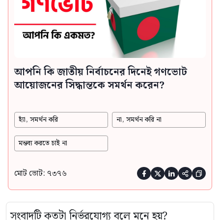
আপনি কি জাতীয় নির্বাচনের দিনেই গণভোট
আয়োজনের সিদ্ধান্তকে সমর্থন করেন?
হ্যাঁ, সমর্থন করি
না, সমর্থন করি না
মন্তব্য করতে চাই না
মোট ভোট: ৭৩৭৬





সংবাদটি কতটা নির্ভরযোগ্য বলে মনে হয়?