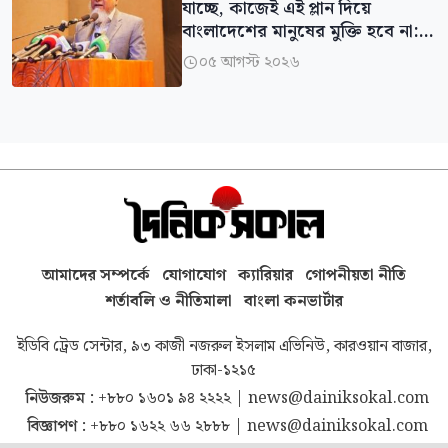
যাচ্ছে, কাজেই এই প্লান দিয়ে
বাংলাদেশের মানুষের মুক্তি হবে না:
এমপি মিলন
০৫ আগস্ট ২০২৬

আমাদের সম্পর্কে
যোগাযোগ
ক্যারিয়ার
গোপনীয়তা নীতি
শর্তাবলি ও নীতিমালা
বাংলা কনভার্টার
ইডিবি ট্রেড সেন্টার, ৯৩ কাজী নজরুল ইসলাম এভিনিউ, কারওয়ান বাজার,
ঢাকা-১২১৫
নিউজরুম :
+৮৮০ ১৬০১ ৯৪ ২২২২
|
news@dainiksokal.com
বিজ্ঞাপণ :
+৮৮০ ১৬২২ ৬৬ ২৮৮৮
|
news@dainiksokal.com