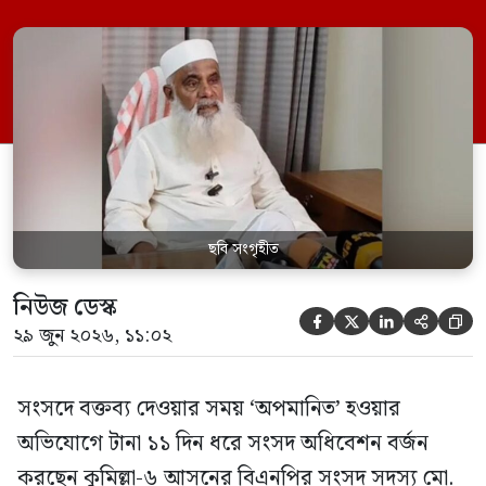
জুন ডেপুটি স্পিকার কায়সার কামালের এক
রুলিং ও সিদ্ধান্তের প্রতিবাদে ১৫ থেকে ২৫ জুন
পর্যন্ত তিনি সংসদে যাননি। মনিরুল হক চৌধুরী
বলেন, ‘আমাকে সংসদে অপমান করা হয়েছে।
স্পিকার ফোন […]
ছবি সংগৃহীত
নিউজ ডেস্ক





২৯ জুন ২০২৬, ১১:০২
সংসদে বক্তব্য দেওয়ার সময় ‘অপমানিত’ হওয়ার
অভিযোগে টানা ১১ দিন ধরে সংসদ অধিবেশন বর্জন
করছেন কুমিল্লা-৬ আসনের বিএনপির সংসদ সদস্য মো.