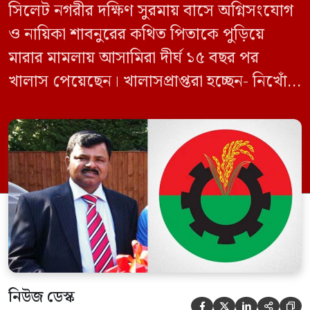
সিলেট নগরীর দক্ষিণ সুরমায় বাসে অগ্নিসংযোগ
ও নায়িকা শাবনুরের কথিত পিতাকে পুড়িয়ে
মারার মামলায় আসামিরা দীর্ঘ ১৫ বছর পর
খালাস পেয়েছেন। খালাসপ্রাপ্তরা হচ্ছেন- নিখোঁজ
বিএনপি নেতা এম ইলিয়াস আলী ও ছাত্রদল নেতা
ইফতেখার আহমদ দিনারসহ ৩৮ জন নেতাকর্মী।
মঙ্গলবার দুপুরে মামলার দীর্ঘ শুনানি ও সাক্ষ্য-
প্রমাণ জেরা শেষে আসামিরা নির্দোষ প্রমাণিত
হওয়ায় খালাস দেন বিচারক। মানবপাচার […]
নিউজ ডেস্ক




