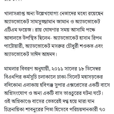
খালাসপ্রাপ্ত অন্য উল্লেখযোগ্য নেতাদের মধ্যে রয়েছেন
অ্যাডভোকেট সামসুজ্জামান জামান ও অ্যাডভোকেট
এটিএম ফয়েজ। রায় ঘোষণার সময় আসামি পক্ষে
আদালতে উপস্থিত ছিলেন- অ্যাডভোকেট হাসান রিপন
পাটোয়ারী, অ্যাডভোকেট মসরুর চৌধুরী শওকত এবং
অ্যাডভোকেট সাঈদ আহমদ।
মামলার বিবরণ অনুযায়ী, ২০১১ সালের ১৮ ডিসেম্বর
বিএনপির কর্মসূচি চলাকালে ঢাকা-সিলেট মহাসড়কের
বদিকোনা এলাকায় হবিগঞ্জ সুপার এক্সপ্রেসের একটি বাসে
অগ্নিসংযোগ ও অন্য একটি বাস ভাঙচুরের ঘটনা ঘটে।
ওই অগ্নিকাণ্ডে বাসের ভেতরেই দগ্ধ হয়ে মারা যান
চিত্রনায়িকা শাবনুরের পিতা হিসেবে পরিচয়দানকারী ৭০