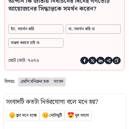
আপনি কি জাতীয় নির্বাচনের দিনেই গণভোট
আয়োজনের সিদ্ধান্তকে সমর্থন করেন?
হ্যাঁ, সমর্থন করি
না, সমর্থন করি না
মন্তব্য করতে চাই না
মোট ভোট: ৭৩৭৬





বিষয়ঃ
এমপি মনিরুল হক
সংসদ
সংবাদটি কতটা নির্ভরযোগ্য বলে মনে হয়?
ভুল মনে হচ্ছে
মোটামুটি
খুব ভালো