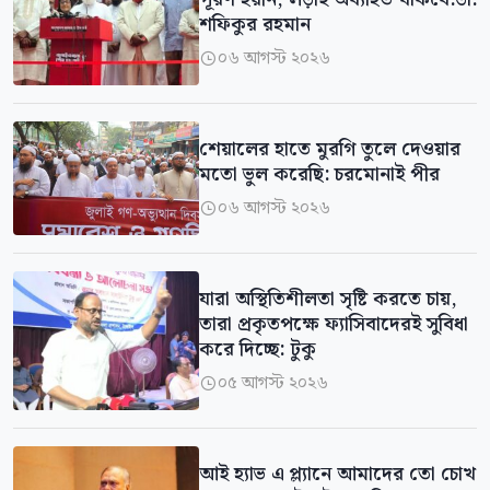
শফিকুর রহমান
০৬ আগস্ট ২০২৬

শেয়ালের হাতে মুরগি তুলে দেওয়ার
মতো ভুল করেছি: চরমোনাই পীর
০৬ আগস্ট ২০২৬

যারা অস্থিতিশীলতা সৃষ্টি করতে চায়,
তারা প্রকৃতপক্ষে ফ্যাসিবাদেরই সুবিধা
করে দিচ্ছে: টুকু
০৫ আগস্ট ২০২৬

আই হ্যাভ এ প্ল্যানে আমাদের তো চোখ