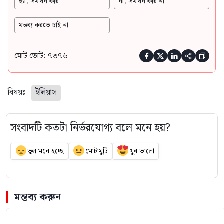
হ্যাঁ, সমর্থন করি
না, সমর্থন করি না
মন্তব্য করতে চাই না
মোট ভোট: ৭৩৭৬





বিষয়ঃ
ইলিয়াস
সংবাদটি কতটা নির্ভরযোগ্য বলে মনে হয়?
ভুল মনে হচ্ছে
মোটামুটি
খুব ভালো
মন্তব্য করুন