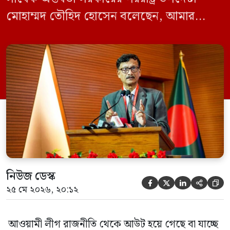
মোহাম্মদ তৌহিদ হোসেন বলেছেন, আমার
অনুমান তারা (আওয়ামী লীগ) দেশের আগামী
নির্বাচনে অংশ নেবে। সম্প্রতি দেশের একটি
বেসরকারি টেলিভিশনে দেয়া সাক্ষাৎকারে তিনি
এসব কথা বলেন। আওয়ামী লীগ সরকারের সময়
হওয়া অত্যাচার-নিপীড়ন মানুষ ভুলে যাবে এমন
[…]
নিউজ ডেস্ক





২৫ মে ২০২৬, ২০:১২
আওয়ামী লীগ রাজনীতি থেকে আউট হয়ে গেছে বা যাচ্ছে