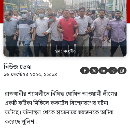
হাসপাতালের সামনে প্রায় ৭০ থেকে ৮০ জন
নিয়ে ঝটিকা মিছিল বের করে সংগঠনটির কর্মীরা।
হঠাৎ এ মিছিল ঘিরে এলাকায় আতঙ্ক সৃষ্টি হয়।
শেরেবাংলা থানার […]
ছবি : সংগৃহীত
নিউজ ডেস্ক





১৬ সেপ্টেম্বর ২০২৫, ১৬:১৪
রাজধানীর শ্যামলীতে নিষিদ্ধ ঘোষিত আওয়ামী লীগের
একটি ঝটিকা মিছিলে ককটেল বিস্ফোরণের ঘটনা
ঘটেছে। ঘটনাস্থল থেকে হাতেনাতে ছয়জনকে আটক
করেছে পুলিশ।