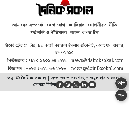
আমাদের সম্পর্কে
যোগাযোগ
ক্যারিয়ার
গোপনীয়তা নীতি
শর্তাবলি ও নীতিমালা
বাংলা কনভার্টার
ইডিবি ট্রেড সেন্টার, ৯৩ কাজী নজরুল ইসলাম এভিনিউ, কারওয়ান বাজার,
ঢাকা-১২১৫
নিউজরুম :
+৮৮০ ১৬০১ ৯৪ ২২২২
|
news@dainiksokal.com
বিজ্ঞাপণ :
+৮৮০ ১৬২২ ৬৬ ২৮৮৮
|
news@dainiksokal.com
স্বত্ব: ©
দৈনিক সকাল
|
সম্পাদক ও প্রকাশক, নাজমুল হাসান সরকার
অ+
সোশ্যাল মিডিয়া





অ-