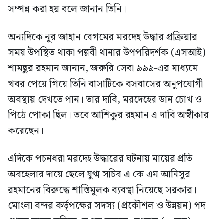
সম্পন্ন করা হয় বলে জানান তিনি।
অন্যদিকে নূর জাহান বেগমের মরদেহ উদ্ধার প্রক্রিয়ার
সময় উপস্থিত থাকা পল্লবী থানার উপপরিদর্শক (এসআই)
শামছুর রহমান জানান, জরুরি সেবা ৯৯৯-এর মাধ্যমে
খবর পেয়ে গিয়ে তিনি বাসাটিকে বসবাসের অনুপযোগী
অবস্থায় দেখতে পান। তার দাবি, মরদেহের ডান চোখ ও
পিঠে পোকা ছিল। তবে আশিকুর রহমান এ দাবি অস্বীকার
করেছেন।
এদিকে পচনধরা মরদেহ উদ্ধারের ঘটনায় মায়ের প্রতি
অবহেলার দায়ে ছেলে যুগ্ম সচিব এ কে এম আনিসুর
রহমানের বিরুদ্ধে শাস্তিমূলক ব্যবস্থা নিয়েছে সরকার।
মোংলা বন্দর কর্তৃপক্ষের সদস্য (প্রকৌশল ও উন্নয়ন) পদ