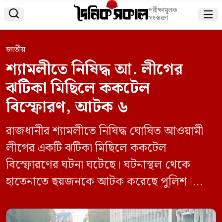
পরীক্ষামূলক


সংস্করণ
জাতীয়
শ্যামলীতে নিষিদ্ধ আ. লীগের
ঝটিকা মিছিলে ককটেল
বিস্ফোরণ, আটক ৬
রাজধানীর শ্যামলীতে নিষিদ্ধ ঘোষিত আওয়ামী
লীগের একটি ঝটিকা মিছিলে ককটেল
বিস্ফোরণের ঘটনা ঘটেছে। ঘটনাস্থল থেকে
হাতেনাতে ছয়জনকে আটক করেছে পুলিশ।
মঙ্গলবার (১৬ সেপ্টেম্বর) সকাল আটটার দিকে
শ্যামলী শিশুমেলা থেকে আগারগাঁও চক্ষু