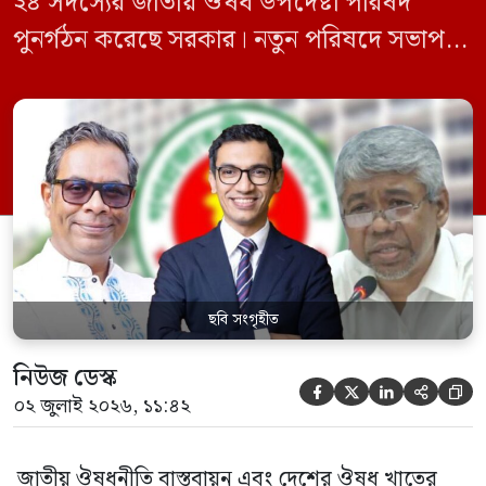
২৪ সদস্যের জাতীয় ঔষধ উপদেষ্টা পরিষদ
পুনর্গঠন করেছে সরকার। নতুন পরিষদে সভাপতি
হিসেবে দায়িত্ব পালন করবেন স্বাস্থ্য ও পরিবার
কল্যাণমন্ত্রী এবং সদস্য সচিব থাকবেন স্বাস্থ্য ও
পরিবার কল্যাণ মন্ত্রণালয়ের সচিব। একই সঙ্গে
স্বাস্থ্য প্রতিমন্ত্রী, বাংলাদেশ বিনিয়োগ উন্নয়ন
কর্তৃপক্ষ (বিডা)-এর নির্বাহী চেয়ারম্যান এবং
জাতীয় […]
ছবি সংগৃহীত
নিউজ ডেস্ক





০২ জুলাই ২০২৬, ১১:৪২
জাতীয় ঔষধনীতি বাস্তবায়ন এবং দেশের ঔষধ খাতের