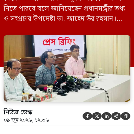
নিতে পারবে বলে জানিয়েছেন প্রধানমন্ত্রীর তথ্য
ও সম্প্রচার উপদেষ্টা ডা. জাহেদ উর রহমান।
মঙ্গলবার (০৯ জুন) সচিবালয়ে তথ্য অধিদপ্তরের
সম্মেলন কক্ষে এক প্রেস ব্রিফিংয়ে সাংবাদিকদের
এক প্রশ্নের জবাবে তিনি এ কথা বলেন।
নিউজ ডেস্ক





০৯ জুন ২০২৬, ১২:৩৬