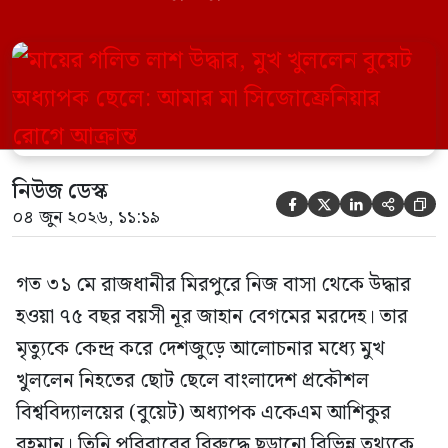
ছেলে বাংলাদেশ প্রকৌশল বিশ্ববিদ্যালয়ের
(বুয়েট) অধ্যাপক একেএম আশিকুর রহমান।
তিনি পরিবারের বিরুদ্ধে ছড়ানো বিভিন্ন তথ্যকে
মিথ্যা বলে দাবি করেছেন। বুধবার (৩ জুন)
গণমাধ্যমে দেওয়া বক্তব্যে তিনি এই […]
নিউজ ডেস্ক





০৪ জুন ২০২৬, ১১:১৯
গত ৩১ মে রাজধানীর মিরপুরে নিজ বাসা থেকে উদ্ধার
হওয়া ৭৫ বছর বয়সী নূর জাহান বেগমের মরদেহ। তার
মৃত্যুকে কেন্দ্র করে দেশজুড়ে আলোচনার মধ্যে মুখ
খুললেন নিহতের ছোট ছেলে বাংলাদেশ প্রকৌশল
বিশ্ববিদ্যালয়ের (বুয়েট) অধ্যাপক একেএম আশিকুর
রহমান। তিনি পরিবারের বিরুদ্ধে ছড়ানো বিভিন্ন তথ্যকে