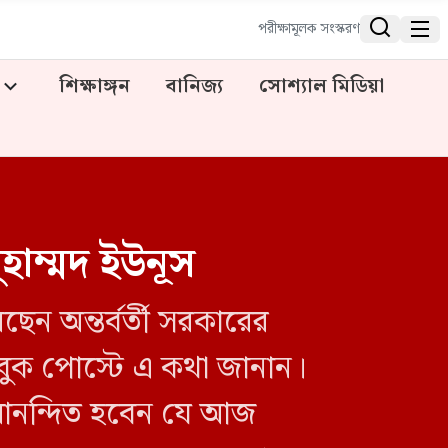


পরীক্ষামূলক সংস্করণ
শিক্ষাঙ্গন
বানিজ্য
সোশ্যাল মিডিয়া
হাম্মদ ইউনূস
েন অন্তর্বর্তী সরকারের
বুক পোস্টে এ কথা জানান।
আনন্দিত হবেন যে আজ