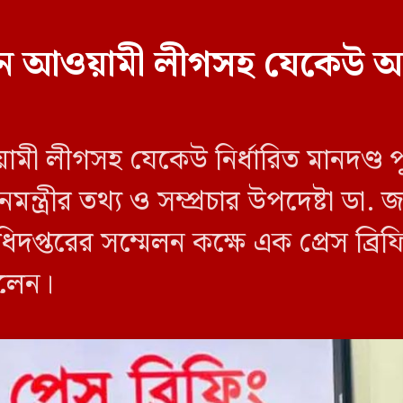
বাচনে আওয়ামী লীগসহ যেকেউ অ
য়ামী লীগসহ যেকেউ নির্ধারিত মানদণ্ড 
ন্ত্রীর তথ্য ও সম্প্রচার উপদেষ্টা ডা
িদপ্তরের সম্মেলন কক্ষে এক প্রেস ব্র
বলেন।