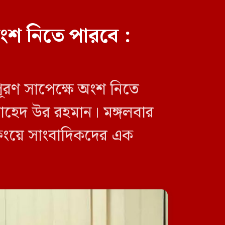
ংশ নিতে পারবে :
হযরত শাহজালাল বিমানবন্দরে
বলাকা লাউঞ্জে আগুন
পূরণ সাপেক্ষে অংশ নিতে
. জাহেদ উর রহমান। মঙ্গলবার
িফিংয়ে সাংবাদিকদের এক
‘এক দফা’ কোনো নেতার একক
ঘোষণা নয়, এটি জনতার
আকাঙ্ক্ষার প্রতিফলন: নুরুল হক