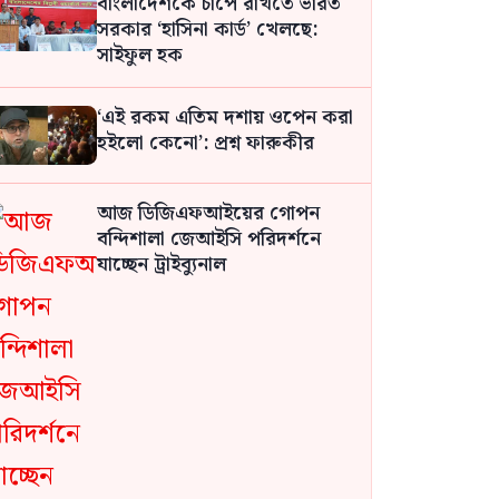
বাংলাদেশকে চাপে রাখতে ভারত
সরকার ‘হাসিনা কার্ড’ খেলছে:
সাইফুল হক
‘এই রকম এতিম দশায় ওপেন করা
হইলো কেনো’: প্রশ্ন ফারুকীর
আজ ডিজিএফআইয়ের গোপন
বন্দিশালা জেআইসি পরিদর্শনে
যাচ্ছেন ট্রাইব্যুনাল