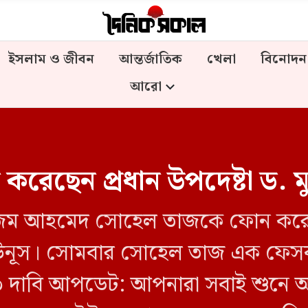
ইসলাম ও জীবন
আন্তর্জাতিক
খেলা
বিনোদন
আরো
ছেন প্রধান উপদেষ্টা ড. মু
রী তানজিম আহমেদ সোহেল তাজকে ফোন করেছ
্মদ ইউনূস। সোমবার সোহেল তাজ এক ফেস
৩ দাবি আপডেট: আপনারা সবাই শুনে 