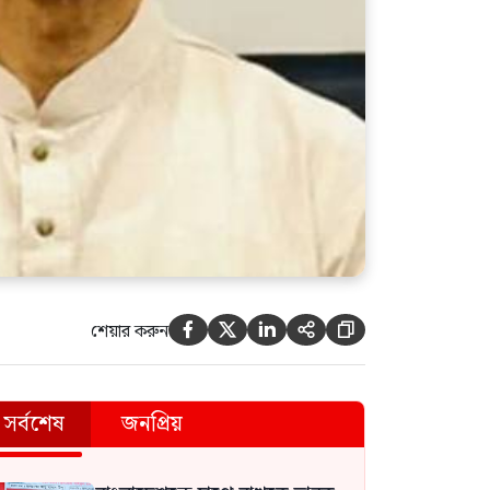
শেয়ার করুন





সর্বশেষ
জনপ্রিয়