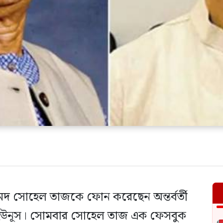
ম আহমেদ সোহেল তাজকে ফোন করেছেন অন্তর্বর্তী
্মদ ইউনূস। সোমবার সোহেল তাজ এক ফেসবুক