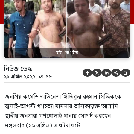
জনতা তাঁকে ঘিরে ফেলে। পরে তাঁকে আটক
করে থানায় সোপর্দ করে। এ বিষয়ে রমনা থানার
ডিউটি অফিসার বলেন, স্থানীয় […]
ছবি : সংগৃহীত
নিউজ ডেস্ক





২৯ এপ্রিল ২০২৫, ১৭:৪৮
জনপ্রিয় কমেডি অভিনেতা সিদ্দিকুর রহমান সিদ্দিককে
জুলাই-আগস্ট গণহত্যা মামলার তালিকাভুক্ত আসামি
স্থানীয় জনতারা গণধোলাই থানায় সোপর্দ করছেন।
মঙ্গলবার (২৯ এপ্রিল) এ ঘটনা ঘটে।