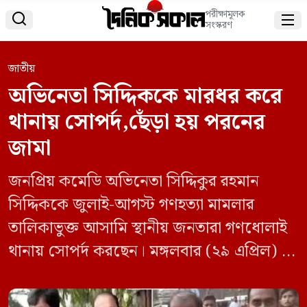
পরীক্ষামূলক


সংস্করণ
জাতীয়
অভিনেতা সিদ্দিককে মারধর করে
থানায় সোপর্দ,ছেঁড়া হয় পরনের
জামা
জনপ্রিয় কমেডি অভিনেতা সিদ্দিকুর রহমান
সিদ্দিককে জুলাই-আগস্ট গণহত্যা মামলার
তালিকাভুক্ত আসামি স্থানীয় জনতারা গণধোলাই
থানায় সোপর্দ করছেন। মঙ্গলবার (২৯ এপ্রিল) এ
ঘটনা ঘটে। জানা গেছে, দীর্ঘদিন ধরে পলাতক
থাকা সিদ্দিক হঠাৎ নিজ এলাকায় দেখা দিলে ক্ষুব্ধ