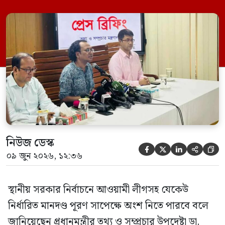
মঙ্গলবার (০৯ জুন) সচিবালয়ে তথ্য অধিদপ্তরের
সম্মেলন কক্ষে এক প্রেস ব্রিফিংয়ে সাংবাদিকদের
এক প্রশ্নের জবাবে তিনি এ কথা বলেন।
নিউজ ডেস্ক





০৯ জুন ২০২৬, ১২:৩৬
স্থানীয় সরকার নির্বাচনে আওয়ামী লীগসহ যেকেউ
নির্ধারিত মানদণ্ড পূরণ সাপেক্ষে অংশ নিতে পারবে বলে
জানিয়েছেন প্রধানমন্ত্রীর তথ্য ও সম্প্রচার উপদেষ্টা ডা.