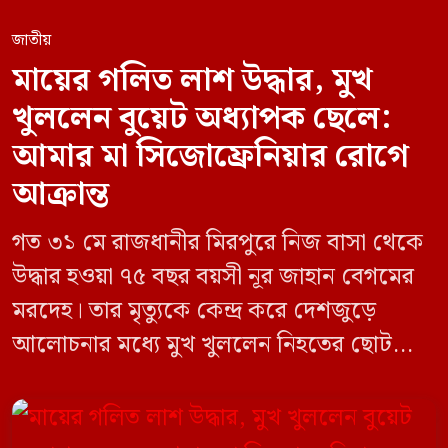
জাতীয়
মায়ের গলিত লাশ উদ্ধার, মুখ
খুললেন বুয়েট অধ্যাপক ছেলে:
আমার মা সিজোফ্রেনিয়ার রোগে
আক্রান্ত
গত ৩১ মে রাজধানীর মিরপুরে নিজ বাসা থেকে
উদ্ধার হওয়া ৭৫ বছর বয়সী নূর জাহান বেগমের
মরদেহ। তার মৃত্যুকে কেন্দ্র করে দেশজুড়ে
আলোচনার মধ্যে মুখ খুললেন নিহতের ছোট
ছেলে বাংলাদেশ প্রকৌশল বিশ্ববিদ্যালয়ের
(বুয়েট) অধ্যাপক একেএম আশিকুর রহমান।
তিনি পরিবারের বিরুদ্ধে ছড়ানো বিভিন্ন তথ্যকে