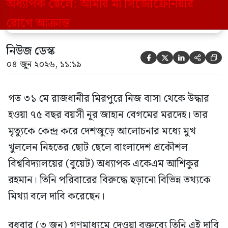
মিথ্যা বলে দাবি করেছেন। বুধবার (৩ জুন)
গণমাধ্যমে দেওয়া বক্তব্যে তিনি এই […]
নিউজ ডেস্ক





০৪ জুন ২০২৬, ১১:১৯
গত ৩১ মে রাজধানীর মিরপুরে নিজ বাসা থেকে উদ্ধার
হওয়া ৭৫ বছর বয়সী নূর জাহান বেগমের মরদেহ। তার
মৃত্যুকে কেন্দ্র করে দেশজুড়ে আলোচনার মধ্যে মুখ
খুললেন নিহতের ছোট ছেলে বাংলাদেশ প্রকৌশল
বিশ্ববিদ্যালয়ের (বুয়েট) অধ্যাপক একেএম আশিকুর
রহমান। তিনি পরিবারের বিরুদ্ধে ছড়ানো বিভিন্ন তথ্যকে
মিথ্যা বলে দাবি করেছেন।
বুধবার (৩ জুন) গণমাধ্যমে দেওয়া বক্তব্যে তিনি এই দাবি