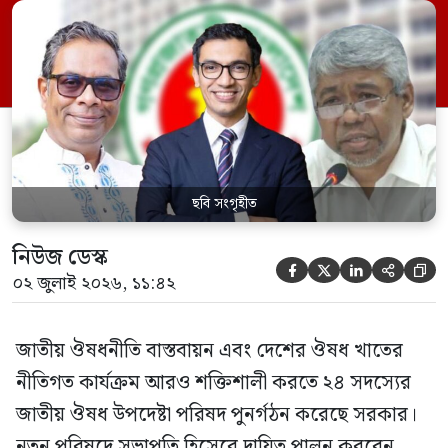
কল্যাণমন্ত্রী এবং সদস্য সচিব থাকবেন স্বাস্থ্য ও
পরিবার কল্যাণ মন্ত্রণালয়ের সচিব। একই সঙ্গে
স্বাস্থ্য প্রতিমন্ত্রী, বাংলাদেশ বিনিয়োগ উন্নয়ন
কর্তৃপক্ষ (বিডা)-এর নির্বাহী চেয়ারম্যান এবং
জাতীয় […]
ছবি সংগৃহীত
নিউজ ডেস্ক





০২ জুলাই ২০২৬, ১১:৪২
জাতীয় ঔষধনীতি বাস্তবায়ন এবং দেশের ঔষধ খাতের
নীতিগত কার্যক্রম আরও শক্তিশালী করতে ২৪ সদস্যের
জাতীয় ঔষধ উপদেষ্টা পরিষদ পুনর্গঠন করেছে সরকার।
নতুন পরিষদে সভাপতি হিসেবে দায়িত্ব পালন করবেন