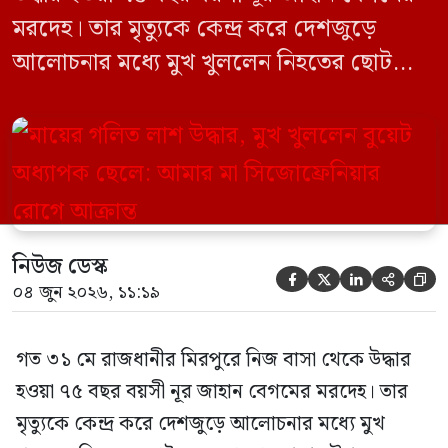
মরদেহ। তার মৃত্যুকে কেন্দ্র করে দেশজুড়ে
আলোচনার মধ্যে মুখ খুললেন নিহতের ছোট
ছেলে বাংলাদেশ প্রকৌশল বিশ্ববিদ্যালয়ের
(বুয়েট) অধ্যাপক একেএম আশিকুর রহমান।
তিনি পরিবারের বিরুদ্ধে ছড়ানো বিভিন্ন তথ্যকে
মিথ্যা বলে দাবি করেছেন। বুধবার (৩ জুন)
গণমাধ্যমে দেওয়া বক্তব্যে তিনি এই […]
নিউজ ডেস্ক





০৪ জুন ২০২৬, ১১:১৯
গত ৩১ মে রাজধানীর মিরপুরে নিজ বাসা থেকে উদ্ধার
হওয়া ৭৫ বছর বয়সী নূর জাহান বেগমের মরদেহ। তার
মৃত্যুকে কেন্দ্র করে দেশজুড়ে আলোচনার মধ্যে মুখ