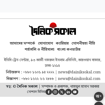
আমাদের সম্পর্কে
যোগাযোগ
ক্যারিয়ার
গোপনীয়তা নীতি
শর্তাবলি ও নীতিমালা
বাংলা কনভার্টার
ইডিবি ট্রেড সেন্টার, ৯৩ কাজী নজরুল ইসলাম এভিনিউ, কারওয়ান বাজার,
ঢাকা-১২১৫
নিউজরুম :
+৮৮০ ১৬০১ ৯৪ ২২২২
|
news@dainiksokal.com
বিজ্ঞাপণ :
+৮৮০ ১৬২২ ৬৬ ২৮৮৮
|
news@dainiksokal.com
স্বত্ব: ©
দৈনিক সকাল
|
সম্পাদক ও প্রকাশক, নাজমুল হাসান সরকার
সোশ্যাল মিডিয়া





অ+