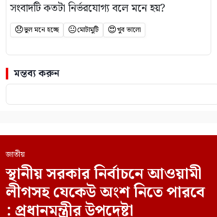
সংবাদটি কতটা নির্ভরযোগ্য বলে মনে হয়?
😞
😐
😍
ভুল মনে হচ্ছে
মোটামুটি
খুব ভালো
মন্তব্য করুন
জাতীয়
স্থানীয় সরকার নির্বাচনে আওয়ামী
লীগসহ যেকেউ অংশ নিতে পারবে
: প্রধানমন্ত্রীর উপদেষ্টা