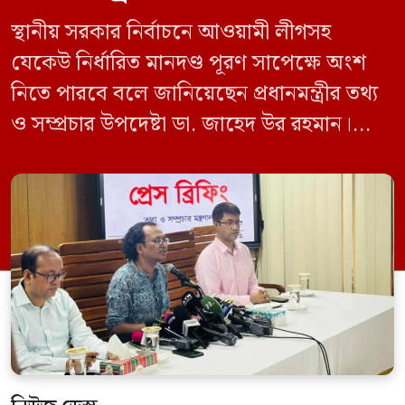
স্থানীয় সরকার নির্বাচনে আওয়ামী লীগসহ
যেকেউ নির্ধারিত মানদণ্ড পূরণ সাপেক্ষে অংশ
নিতে পারবে বলে জানিয়েছেন প্রধানমন্ত্রীর তথ্য
ও সম্প্রচার উপদেষ্টা ডা. জাহেদ উর রহমান।
মঙ্গলবার (০৯ জুন) সচিবালয়ে তথ্য অধিদপ্তরের
সম্মেলন কক্ষে এক প্রেস ব্রিফিংয়ে সাংবাদিকদের
এক প্রশ্নের জবাবে তিনি এ কথা বলেন।