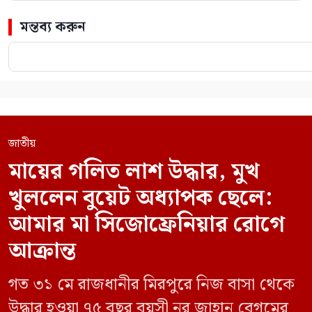
মন্তব্য করুন
জাতীয়
মায়ের গলিত লাশ উদ্ধার, মুখ
খুললেন বুয়েট অধ্যাপক ছেলে:
আমার মা সিজোফ্রেনিয়ার রোগে
আক্রান্ত
গত ৩১ মে রাজধানীর মিরপুরে নিজ বাসা থেকে
উদ্ধার হওয়া ৭৫ বছর বয়সী নূর জাহান বেগমের