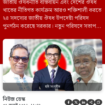
জাতীয় ঔষধনীতি বাস্তবায়ন এবং দেশের ঔষধ
খাতের নীতিগত কার্যক্রম আরও শক্তিশালী করতে
২৪ সদস্যের জাতীয় ঔষধ উপদেষ্টা পরিষদ
পুনর্গঠন করেছে সরকার। নতুন পরিষদে সভাপতি
হিসেবে দায়িত্ব পালন করবেন স্বাস্থ্য ও পরিবার
কল্যাণমন্ত্রী এবং সদস্য সচিব থাকবেন স্বাস্থ্য ও
পরিবার কল্যাণ মন্ত্রণালয়ের সচিব। একই সঙ্গে
স্বাস্থ্য প্রতিমন্ত্রী, বাংলাদেশ বিনিয়োগ উন্নয়ন
কর্তৃপক্ষ (বিডা)-এর নির্বাহী চেয়ারম্যান এবং
জাতীয় […]
ছবি সংগৃহীত
নিউজ ডেস্ক




