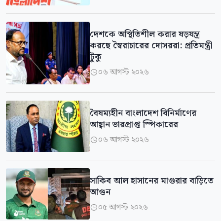
দেশকে অস্থিতিশীল করার ষড়যন্ত্র
করছে স্বৈরাচারের দোসররা: প্রতিমন্ত্রী
টুকু
০৬ আগস্ট ২০২৬

বৈষম্যহীন বাংলাদেশ বিনির্মাণের
আহ্বান ভারপ্রাপ্ত স্পিকারের
০৬ আগস্ট ২০২৬

সাকিব আল হাসানের মাগুরার বাড়িতে
আগুন
০৫ আগস্ট ২০২৬
