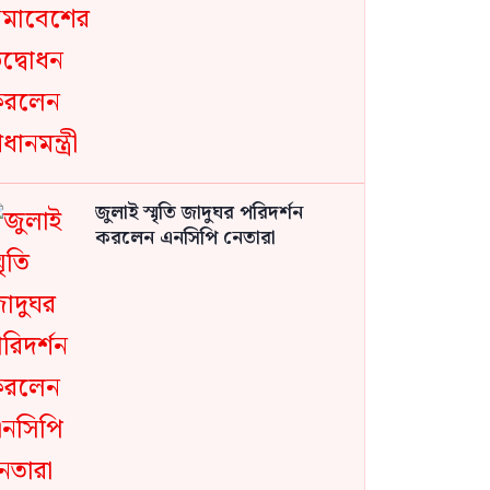
জুলাই স্মৃতি জাদুঘর পরিদর্শন
করলেন এনসিপি নেতারা