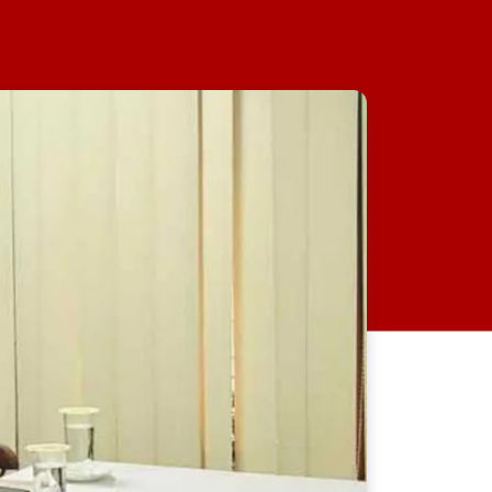
‎পেটে করে ইয়াবা পাচার,৮
এপিবিএনের অভিযানে ইয়াবাসহ
নারী আটক