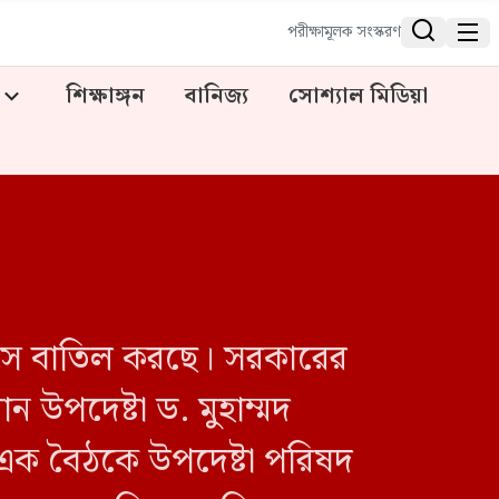


পরীক্ষামূলক সংস্করণ
শিক্ষাঙ্গন
বানিজ্য
সোশ্যাল মিডিয়া
দিবস বাতিল করছে। সরকারের
ান উপদেষ্টা ড. মুহাম্মদ
 এক বৈঠকে উপদেষ্টা পরিষদ