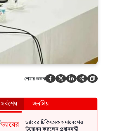
মুন্সীগঞ্জে ৪ কেজি গাঁজাসহ রিয়াদ
গ্রেপ্তার
শেয়ার করুন





বাংলাদেশকে চাপে রাখতে ভারত
সরকার ‘হাসিনা কার্ড’ খেলছে:
সাইফুল হক
সর্বশেষ
জনপ্রিয়
ড্যাবের চিকিৎসক সমাবেশের
উদ্বোধন করলেন প্রধানমন্ত্রী