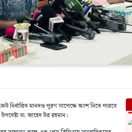
েউ নির্ধারিত মানদণ্ড পূরণ সাপেক্ষে অংশ নিতে পারবে
ার উপদেষ্টা ডা. জাহেদ উর রহমান।