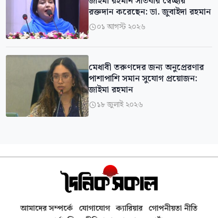
জাইমা রহমান সাতবার স্বেচ্ছায়
রক্তদান করেছেন: ডা. জুবাইদা রহমান
০১ আগস্ট ২০২৬

মেধাবী তরুণদের জন্য অনুপ্রেরণার
পাশাপাশি সমান সুযোগ প্রয়োজন:
জাইমা রহমান
১৮ জুলাই ২০২৬

আমাদের সম্পর্কে
যোগাযোগ
ক্যারিয়ার
গোপনীয়তা নীতি