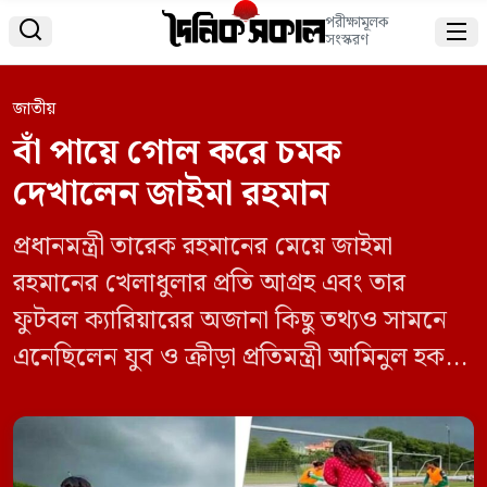
পরীক্ষামূলক


সংস্করণ
জাতীয়
বাঁ পায়ে গোল করে চমক
দেখালেন জাইমা রহমান
প্রধানমন্ত্রী তারেক রহমানের মেয়ে জাইমা
রহমানের খেলাধুলার প্রতি আগ্রহ এবং তার
ফুটবল ক্যারিয়ারের অজানা কিছু তথ্যও সামনে
এনেছিলেন যুব ও ক্রীড়া প্রতিমন্ত্রী আমিনুল হক।
এবার সামাজিক যোগাযোগমাধ্যমে ভাইরাল
হয়েছে জাইমা রহমানের ফুটবল খেলার একটি
ভিডিও। ভাইরাল সেই ভিডিওতে দেখা যায়,