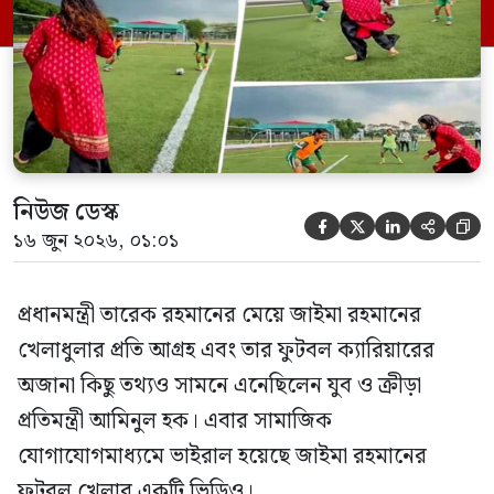
গোলবারের সামনে ডি-বক্সের কাছাকাছি অবস্থানে
থাকা এক নারী ফুটবলারের কাছ থেকে বল পান
তিনি। এরপর […]
নিউজ ডেস্ক





১৬ জুন ২০২৬, ০১:০১
প্রধানমন্ত্রী তারেক রহমানের মেয়ে জাইমা রহমানের
খেলাধুলার প্রতি আগ্রহ এবং তার ফুটবল ক্যারিয়ারের
অজানা কিছু তথ্যও সামনে এনেছিলেন যুব ও ক্রীড়া
প্রতিমন্ত্রী আমিনুল হক। এবার সামাজিক
যোগাযোগমাধ্যমে ভাইরাল হয়েছে জাইমা রহমানের
ফুটবল খেলার একটি ভিডিও।