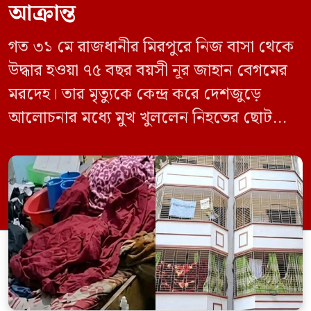
আক্রান্ত
গত ৩১ মে রাজধানীর মিরপুরে নিজ বাসা থেকে
উদ্ধার হওয়া ৭৫ বছর বয়সী নূর জাহান বেগমের
মরদেহ। তার মৃত্যুকে কেন্দ্র করে দেশজুড়ে
আলোচনার মধ্যে মুখ খুললেন নিহতের ছোট
ছেলে বাংলাদেশ প্রকৌশল বিশ্ববিদ্যালয়ের
(বুয়েট) অধ্যাপক একেএম আশিকুর রহমান।
তিনি পরিবারের বিরুদ্ধে ছড়ানো বিভিন্ন তথ্যকে
মিথ্যা বলে দাবি করেছেন। বুধবার (৩ জুন)
গণমাধ্যমে দেওয়া বক্তব্যে তিনি এই […]