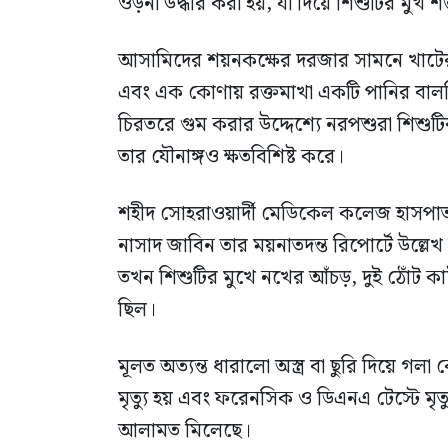
ওড়না উদ্ধার করা হয়, যা দিয়ে শিশুটির মুখ 
আসামিদের শয়নকক্ষের দরজার সামনে খাটের নি
এবং এক কোণায় রক্তমাখা একটি পানির বালতি
চিরতরে গুম করার উদ্দেশ্যে নরপশুরা শিশুটি
তার যৌনাঙ্গও ক্ষতবিশিষ্ট করে।
শহীদ সোহরাওয়ার্দী মেডিকেল কলেজ হাসপা
নাসাদ জাবিন তার ময়নাতদন্ত রিপোর্টে উল্লে
তখন শিশুটির মুখে নখের আঁচড়, দুই ঠোঁট কাট
ছিল।
মূলত অত্যন্ত ধারালো অস্ত্র বা ছুরি দিয়ে গলা
মৃত্যু হয় এবং ফরেনসিক ও ডিএনএ টেস্টে মৃত্
আলামত মিলেছে।