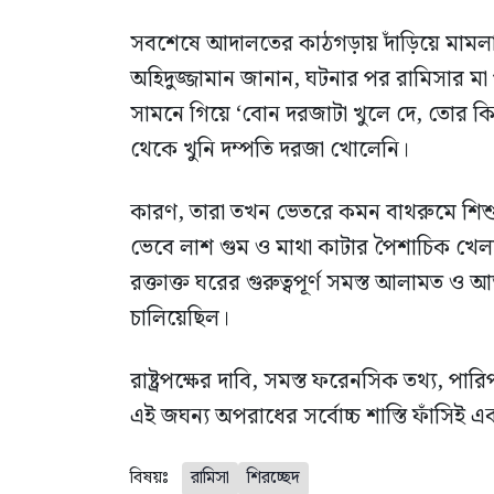
সবশেষে আদালতের কাঠগড়ায় দাঁড়িয়ে মামলার ম
অহিদুজ্জামান জানান, ঘটনার পর রামিসার মা 
সামনে গিয়ে ‘বোন দরজাটা খুলে দে, তোর ক
থেকে খুনি দম্পতি দরজা খোলেনি।
কারণ, তারা তখন ভেতরে কমন বাথরুমে শিশু
ভেবে লাশ গুম ও মাথা কাটার পৈশাচিক খেলায় ল
রক্তাক্ত ঘরের গুরুত্বপূর্ণ সমস্ত আলামত ও আস
চালিয়েছিল।
রাষ্ট্রপক্ষের দাবি, সমস্ত ফরেনসিক তথ্য, পা
এই জঘন্য অপরাধের সর্বোচ্চ শাস্তি ফাঁসিই এক
বিষয়ঃ
রামিসা
শিরচ্ছেদ