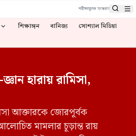


পরীক্ষামূলক সংস্করণ
শিক্ষাঙ্গন
বানিজ্য
সোশ্যাল মিডিয়া
-জ্ঞান হারায় রামিসা,
মিসা আক্তারকে জোরপূর্বক
র আলোচিত মামলার চূড়ান্ত রায়