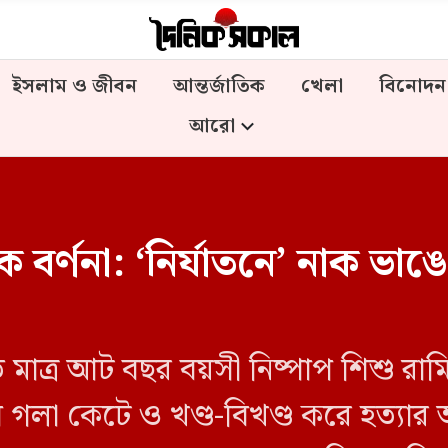
ইসলাম ও জীবন
আন্তর্জাতিক
খেলা
বিনোদন
আরো
বর্ণনা: ‘নির্যাতনে’ নাক ভাঙে
ে মাত্র আট বছর বয়সী নিষ্পাপ শিশু রা
াবে গলা কেটে ও খণ্ড-বিখণ্ড করে হত্যা