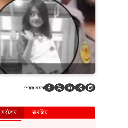
শেয়ার করুন





সর্বশেষ
জনপ্রিয়