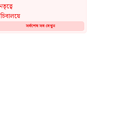
সর্বশেষ সব দেখুন
কাঠামোগত সংস্কার না করা হলে
এই সরকারও স্বৈরাচারী হবে: নাহিদ
ইসলাম