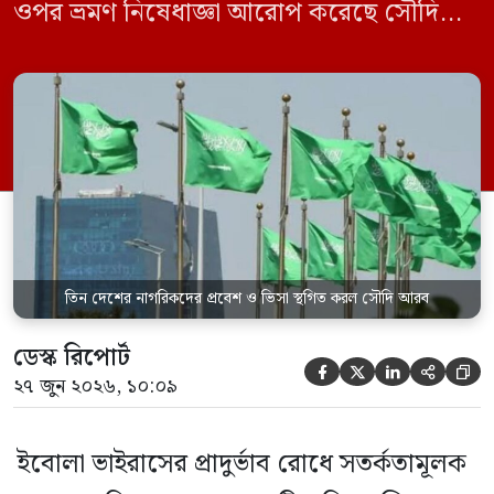
ওপর ভ্রমণ নিষেধাজ্ঞা আরোপ করেছে সৌদি
আরব। একই সঙ্গে এই তিন দেশ থেকে আসা
যেকোনো ভ্রমণকারীর জন্য ভিসা ইস্যু এবং
সৌদিতে প্রবেশ সাময়িকভাবে স্থগিত করা
হয়েছে। সৌদি প্রেস এজেন্সি (এসপিএ)
জানিয়েছে, এই নিষেধাজ্ঞা শুধুমাত্র সরাসরি ওই
তিন দেশ থেকে […]
তিন দেশের নাগরিকদের প্রবেশ ও ভিসা স্থগিত করল সৌদি আরব
ডেস্ক রিপোর্ট





২৭ জুন ২০২৬, ১০:০৯
ইবোলা ভাইরাসের প্রাদুর্ভাব রোধে সতর্কতামূলক