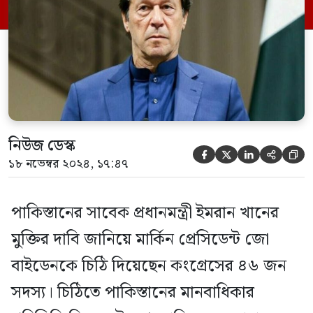
মানবাধিকার লঙ্ঘন ও গণতান্ত্রিক মূল্যবোধের
অবক্ষয়ের বিষয়টি তুলে ধরা হয়েছে। এ জন্য
বাইডেন প্রশাসনকে দ্রুত পদক্ষেপ নেয়ার […]
নিউজ ডেস্ক





১৮ নভেম্বর ২০২৪, ১৭:৪৭
পাকিস্তানের সাবেক প্রধানমন্ত্রী ইমরান খানের
মুক্তির দাবি জানিয়ে মার্কিন প্রেসিডেন্ট জো
বাইডেনকে চিঠি দিয়েছেন কংগ্রেসের ৪৬ জন
সদস্য। চিঠিতে পাকিস্তানের মানবাধিকার