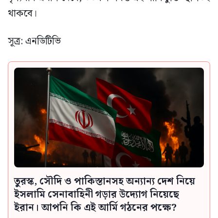
থাকবে।
সূত্র: এনডিটিভি
তুরস্ক, সৌদি ও পাকিস্তানসহ অন্যান্য দেশ নিয়ে
ইসলামি সেনাবাহিনী গড়ার উদ্যোগ নিয়েছে
ইরান। আপনি কি এই আর্মি গঠনের পক্ষে?