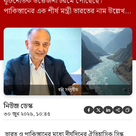
কূটনৈতিক উত্তেজনা চরমে পৌঁছেছে।
পাকিস্তানের এক শীর্ষ মন্ত্রী ভারতের নাম উল্লেখ না
করে হুমকি দিয়ে জানিয়েছেন যে তাদের প্রাপ্য
পানির ওপর কেউ হাত দিলে সেই হাত কেটে
ফেলা হবে। ভারতের কেন্দ্রীয় জলসম্পদ মন্ত্রী সি
আর পাতিল কর্তৃক আগামী দেড় থেকে দুই বছরের
[…]
ছবি সংগৃহীত
নিউজ ডেস্ক





৩০ জুন ২০২৬, ১০:৪৫
ভারত ও পাকিস্তানের মধ্যে দীর্ঘদিনের ঐতিহাসিক সিন্ধু