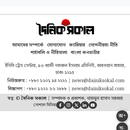
আমাদের সম্পর্কে
যোগাযোগ
ক্যারিয়ার
গোপনীয়তা নীতি
শর্তাবলি ও নীতিমালা
বাংলা কনভার্টার
ইডিবি ট্রেড সেন্টার, ৯৩ কাজী নজরুল ইসলাম এভিনিউ, কারওয়ান বাজার,
ঢাকা-১২১৫
নিউজরুম :
+৮৮০ ১৬০১ ৯৪ ২২২২
|
news@dainiksokal.com
বিজ্ঞাপণ :
+৮৮০ ১৬২২ ৬৬ ২৮৮৮
|
news@dainiksokal.com
স্বত্ব: ©
দৈনিক সকাল
|
সম্পাদক ও প্রকাশক, নাজমুল হাসান সরকার
সোশ্যাল মিডিয়া





অ+
অ-