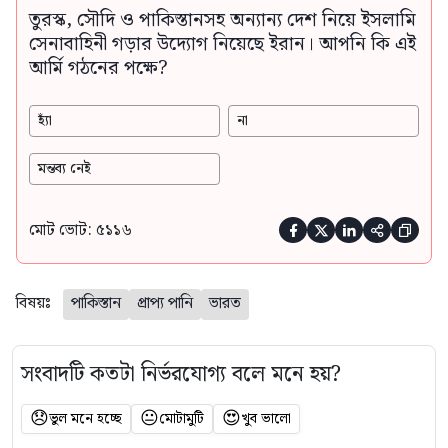
তুরস্ক, সৌদি ও পাকিস্তানসহ অন্যান্য দেশ নিয়ে ইসলামি
সেনাবাহিনী গড়ার উদ্যোগ নিয়েছে ইরান। আপনি কি এই
আর্মি গঠনের পক্ষে?
হ্যাঁ
না
মন্তব্য নেই
মোট ভোট: ৫১১৬





বিষয়ঃ
পাকিস্তান
প্রাপ্য পানি
ভারত
সংবাদটি কতটা নির্ভরযোগ্য বলে মনে হয়?
😞
😐
😍
ভুল মনে হচ্ছে
মোটামুটি
খুব ভালো