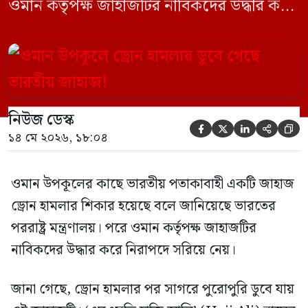
ওমান কর্তৃপক্ষ জাহাজটির নাবিকদের উদ্ধার করে
নিরাপদে সরিয়ে নেয়। জানা গেছে, ড্রোন হামলার
পর সাগরে পুরোপুরি ডুবে যায় ওই জাহাজটি।
‘এমএসভি হাজি আলি’ (Haji Ali) নামের
কার্গো শিপের উপর এই হামলার ঘটনায় তীব্র
নিউজ ডেস্ক
উদ্বেগ প্রকাশ করেছে নয়াদিল্লি। প্রাথমিক […]





১৪ মে ২০২৬, ১৮:০৪
ওমান উপকূলের কাছে ভারতীয় পতাকাবাহী একটি জাহাজ
ড্রোন হামলার শিকার হয়েছে বলে জানিয়েছে ভারতের
পররাষ্ট্র মন্ত্রণালয়। পরে ওমান কর্তৃপক্ষ জাহাজটির
নাবিকদের উদ্ধার করে নিরাপদে সরিয়ে নেয়।
জানা গেছে, ড্রোন হামলার পর সাগরে পুরোপুরি ডুবে যায়