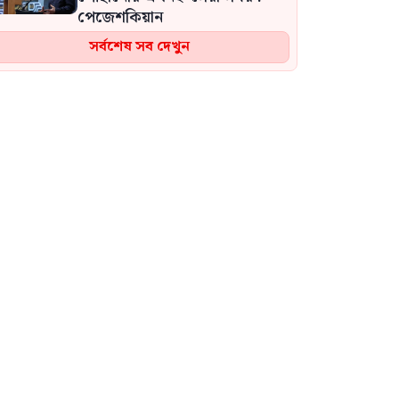
পেজেশকিয়ান
সর্বশেষ সব দেখুন
বিএনপি না থাকে, তাহলে
জামায়াত-এনসিপির কয়েকজন
নেতাকর্মীকে আওয়ামী লীগ গিলে
খেয়ে ফেলবে: মো. শহিদুল ইসলাম
রাষ্ট্রপতি নির্বাচনে ১১ দলীয় জোটের
প্রার্থী এলডিপির কর্নেল অলি
আহমদ
বাবাকে হারিয়ে নীরব
মেসি,শেষবিদায় জানাতে শৈশবের
শহর রোজারিওতে ফিরেছেন
লিওনেল মেসি
প্রধানমন্ত্রীর জনসভা ঘিরে বাহারছড়া
সমুদ্রসৈকত লোকে লোকারণ্য