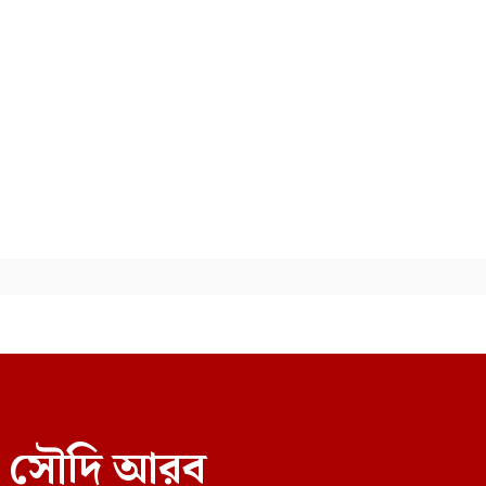
নেওয়ার সিদ্ধান্ত নিয়েছে বিরোধী
দল জামায়াত
বিএসএফের গুলিতে বাংলাদেশি
যুবক নিহত
শেখ হাসিনার অনুষ্ঠানের উপস্থাপক
অরিনকে ঘিরে সাতক্ষীরায়
আলোচনা
রল সৌদি আরব