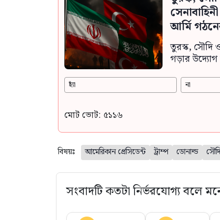
সেনাবাহিন
আর্মি গঠনে
তুরস্ক, সৌদি 
গড়ার উদ্যোগ 
হ্যাঁ
না
মোট ভোট: ৫১১৬
বিষয়ঃ
আমেরিকান প্রেসিডেন্ট
ট্রাম্প
ডোনাল্ড
সৌদি
সংবাদটি কতটা নির্ভরযোগ্য বলে মন