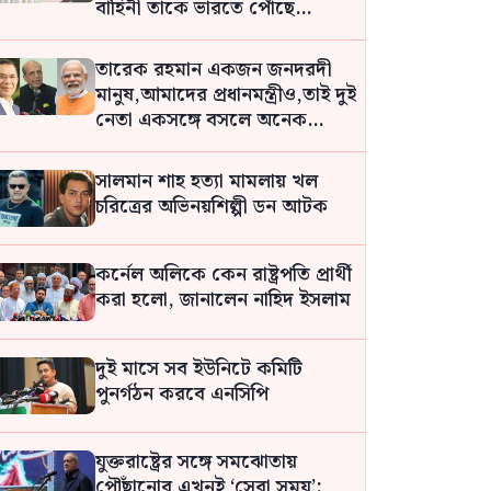
বাহিনী তাকে ভারতে পোঁছে
দিয়েছে: রিভা গাঙ্গুলি
তারেক রহমান একজন জনদরদী
মানুষ,আমাদের প্রধানমন্ত্রীও,তাই দুই
নেতা একসঙ্গে বসলে অনেক
সমস্যার সমাধান হবে: দীনেশ
ত্রিবেদী
সালমান শাহ হত্যা মামলায় খল
চরিত্রের অভিনয়শিল্পী ডন আটক
কর্নেল অলিকে কেন রাষ্ট্রপতি প্রার্থী
করা হলো, জানালেন নাহিদ ইসলাম
দুই মাসে সব ইউনিটে কমিটি
পুনর্গঠন করবে এনসিপি
যুক্তরাষ্ট্রের সঙ্গে সমঝোতায়
পৌঁছানোর এখনই ‘সেরা সময়’: