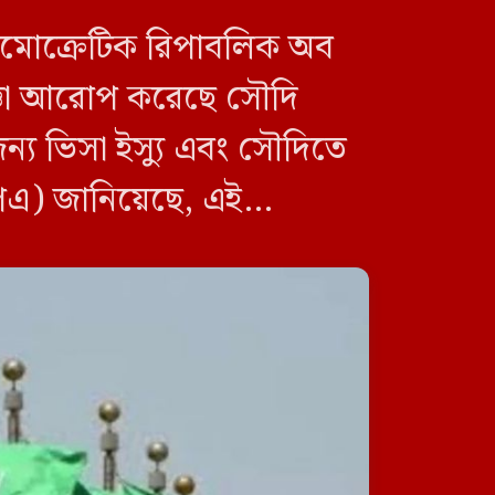
ডেমোক্রেটিক রিপাবলিক অব
বেসরকারি খাতে জ্বালানি তেল
াজ্ঞা আরোপ করেছে সৌদি
আমদানি নীতিমালার খবরকে
‘কাল্পনিক ও অসত্য’ বলল সরকার
য ভিসা ইস্যু এবং সৌদিতে
পিএ) জানিয়েছে, এই