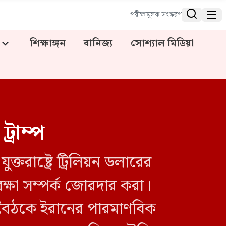


পরীক্ষামূলক সংস্করণ
শিক্ষাঙ্গন
বানিজ্য
সোশ্যাল মিডিয়া
্রাম্প
াষ্ট্রে ট্রিলিয়ন ডলারের
ক্ষা সম্পর্ক জোরদার করা।
ে বৈঠকে ইরানের পারমাণবিক