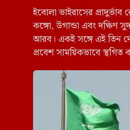
ইবোলা ভাইরাসের প্রাদুর্ভা
কঙ্গো, উগান্ডা এবং দক্ষিণ
আরব। একই সঙ্গে এই তিন দে
প্রবেশ সাময়িকভাবে স্থগিত 
নিষেধাজ্ঞা শুধুমাত্র সরাসর