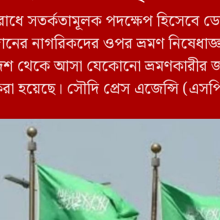
ব রোধে সতর্কতামূলক পদক্ষেপ হিসেবে 
 সুদানের নাগরিকদের ওপর ভ্রমণ নিষেধ
শ থেকে আসা যেকোনো ভ্রমণকারীর জন্
করা হয়েছে। সৌদি প্রেস এজেন্সি (এস
ি ওই তিন দেশ থেকে […]