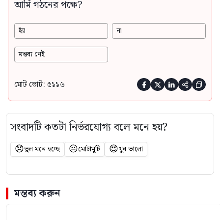
আর্মি গঠনের পক্ষে?
হ্যাঁ
না
মন্তব্য নেই
মোট ভোট: ৫১১৬





সংবাদটি কতটা নির্ভরযোগ্য বলে মনে হয়?
😞
😐
😍
ভুল মনে হচ্ছে
মোটামুটি
খুব ভালো
মন্তব্য করুন