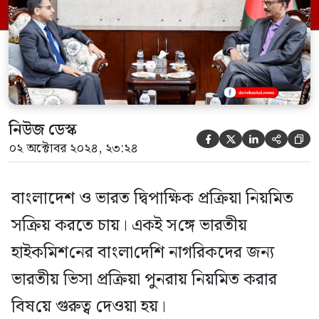
হাইক‌মিশনার প্রণয় ভার্মা। পররাষ্ট্র মন্ত্রণালয় এক
সংবাদ বিজ্ঞ‌প্তি‌তে জানায়, বৈঠকে বিভিন্ন
দ্বিপাক্ষিক বিষয় নিয়ে […]
নিউজ ডেস্ক





০২ অক্টোবর ২০২৪, ২৩:২৪
বাংলাদেশ ও ভারত দ্বিপাক্ষিক প্রক্রিয়া নিয়মিত
সক্রিয় করতে চায়। একই স‌ঙ্গে ভারতীয়
হাইক‌মিশ‌নের বাংলা‌দে‌শি নাগরিকদের জন্য
ভারতীয় ভিসা প্রক্রিয়া পুনরায় নিয়‌মিত করার
বিষ‌য়ে গুরুত্ব দেওয়া হয়।