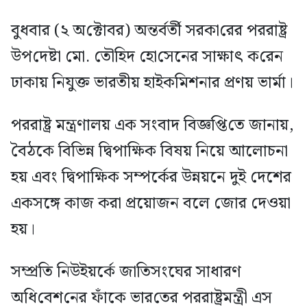
বুধবার (২ অ‌ক্টোবর) অন্তর্বর্তী সরকা‌রের পররাষ্ট্র
উপ‌দেষ্টা মো. তৌ‌হিদ হো‌সেনের সাক্ষাৎ ক‌রেন
ঢাকায় নিযুক্ত ভারতীয় হাইক‌মিশনার প্রণয় ভার্মা।
পররাষ্ট্র মন্ত্রণালয় এক সংবাদ বিজ্ঞ‌প্তি‌তে জানায়,
বৈঠকে বিভিন্ন দ্বিপাক্ষিক বিষয় নিয়ে আলোচনা
হয় এবং দ্বিপাক্ষিক সম্পর্কের উন্নয়নে দুই দেশের
একসঙ্গে কাজ করা প্রয়োজন বলে জোর দেওয়া
হয়।
সম্প্রতি নিউইয়র্কে জা‌তিসং‌ঘের সাধারণ
অ‌ধি‌বেশ‌নের ফাঁকে ভার‌তের পররাষ্ট্রমন্ত্রী এস