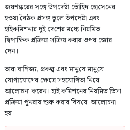
জয়শঙ্ক‌রের স‌ঙ্গে উপ‌দেষ্টা তৌ‌হিদ হো‌সে‌নের
হওয়া বৈঠক প্রসঙ্গ তু‌লে উপদেষ্টা এবং
হাইকমিশনার দুই দে‌শের ম‌ধ্যে নিয়মিত
দ্বিপাক্ষিক প্রক্রিয়া সক্রিয় করার ওপর জোর
দেন।
তারা বাণিজ্য, প্রকল্প এবং মানু‌ষে মানু‌ষে
যোগাযোগের ক্ষেত্রে সহযোগিতা নিয়ে
আলোচনা করেন। হাই কমিশনের নিয়মিত ভিসা
প্রক্রিয়া পুনরায় শুরু করার বিষ‌য়ে আলোচনা
হয়।