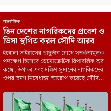
আন্তর্জাতিক
তিন দেশের নাগরিকদের প্রবেশ ও
ভিসা স্থগিত করল সৌদি আরব
ইবোলা ভাইরাসের প্রাদুর্ভাব রোধে সতর্কতামূলক
পদক্ষেপ হিসেবে ডেমোক্রেটিক রিপাবলিক অব
কঙ্গো, উগান্ডা এবং দক্ষিণ সুদানের নাগরিকদের
ওপর ভ্রমণ নিষেধাজ্ঞা আরোপ করেছে সৌদি
আরব। একই সঙ্গে এই তিন দেশ থেকে আসা
যেকোনো ভ্রমণকারীর জন্য ভিসা ইস্যু এবং
সৌদিতে প্রবেশ সাময়িকভাবে স্থগিত করা