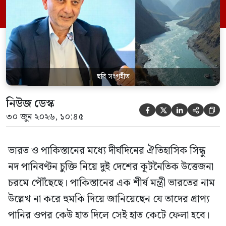
আর পাতিল কর্তৃক আগামী দেড় থেকে দুই বছরের
[…]
ছবি সংগৃহীত
নিউজ ডেস্ক





৩০ জুন ২০২৬, ১০:৪৫
ভারত ও পাকিস্তানের মধ্যে দীর্ঘদিনের ঐতিহাসিক সিন্ধু
নদ পানিবণ্টন চুক্তি নিয়ে দুই দেশের কূটনৈতিক উত্তেজনা
চরমে পৌঁছেছে। পাকিস্তানের এক শীর্ষ মন্ত্রী ভারতের নাম
উল্লেখ না করে হুমকি দিয়ে জানিয়েছেন যে তাদের প্রাপ্য
পানির ওপর কেউ হাত দিলে সেই হাত কেটে ফেলা হবে।