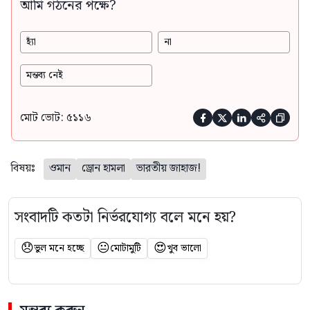
আর্মি গঠনের পক্ষে?
হ্যাঁ
না
মন্তব্য নেই
মোট ভোট: ৫১১৬





বিষয়ঃ
ওমান
ড্রোন হামলা
ভারতীয় জাহাজ!
সংবাদটি কতটা নির্ভরযোগ্য বলে মনে হয়?
😞
😐
😍
ভুল মনে হচ্ছে
মোটামুটি
খুব ভালো