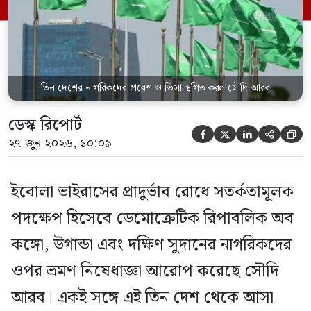
হয়েছে। সৌদি প্রেস এজেন্সি (এসপিএ)
জানিয়েছে, এই নিষেধাজ্ঞা শুধুমাত্র সরাসরি ওই
তিন দেশ থেকে […]
তিন দেশের নাগরিকদের প্রবেশ ও ভিসা স্থগিত করল সৌদি আরব
ডেস্ক রিপোর্ট





২৭ জুন ২০২৬, ১০:০৯
ইবোলা ভাইরাসের প্রাদুর্ভাব রোধে সতর্কতামূলক
পদক্ষেপ হিসেবে ডেমোক্রেটিক রিপাবলিক অব
কঙ্গো, উগান্ডা এবং দক্ষিণ সুদানের নাগরিকদের
ওপর ভ্রমণ নিষেধাজ্ঞা আরোপ করেছে সৌদি
আরব। একই সঙ্গে এই তিন দেশ থেকে আসা