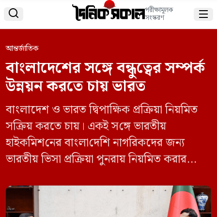
পরীক্ষামূলক


সংস্করণ
আন্তর্জাতিক
বাংলাদেশের সঙ্গে বন্ধুত্বের সম্পর্ক
উন্নয়ন করতে চায় ভারত
বাংলাদেশ ও ভারত দ্বিপাক্ষিক প্রক্রিয়া নিয়মিত
সক্রিয় করতে চায়। একই স‌ঙ্গে ভারতীয়
হাইক‌মিশ‌নের বাংলা‌দে‌শি নাগরিকদের জন্য
ভারতীয় ভিসা প্রক্রিয়া পুনরায় নিয়‌মিত করার
বিষ‌য়ে গুরুত্ব দেওয়া হয়। বুধবার (২ অ‌ক্টোবর)
অন্তর্বর্তী সরকা‌রের পররাষ্ট্র উপ‌দেষ্টা মো. তৌ‌হিদ
হো‌সেনের সাক্ষাৎ ক‌রেন ঢাকায় নিযুক্ত ভারতীয়