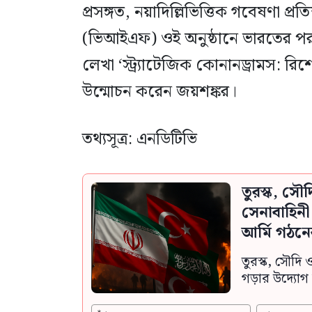
প্রসঙ্গত, নয়াদিল্লিভিত্তিক গবেষণা প্র
(ভিআইএফ) ওই অনুষ্ঠানে ভারতের পররাষ
লেখা ‘স্ট্র্যাটেজিক কোনানড্রামস: র
উন্মোচন করেন জয়শঙ্কর।
তথ্যসূত্র: এনডিটিভি
তুরস্ক, সৌ
সেনাবাহিন
আর্মি গঠনে
তুরস্ক, সৌদি 
গড়ার উদ্যোগ 