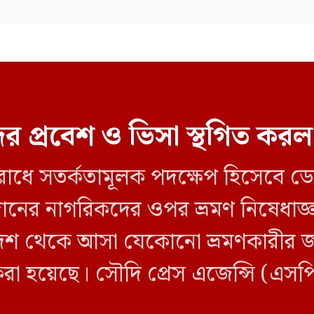
র প্রবেশ ও ভিসা স্থগিত ক
ব রোধে সতর্কতামূলক পদক্ষেপ হিসেবে 
 সুদানের নাগরিকদের ওপর ভ্রমণ নিষেধ
শ থেকে আসা যেকোনো ভ্রমণকারীর জন্
করা হয়েছে। সৌদি প্রেস এজেন্সি (এস
ি ওই তিন দেশ থেকে […]