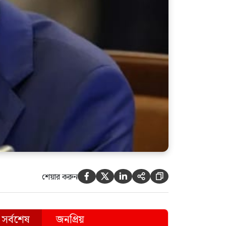
শেয়ার করুন





সর্বশেষ
জনপ্রিয়