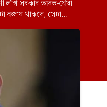
মী লীগ সরকার ভারত-ঘেঁষা
তটা বজায় থাকবে, সেটা