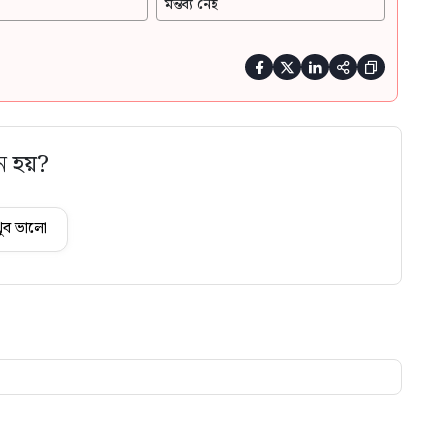
মন্তব্য নেই





ে হয়?
ুব ভালো