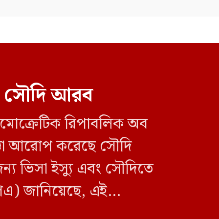
এনসিপির পরিণতিও ফ্রিডম পার্টির
মতো হবে: প্রতিমন্ত্রী নুর
রল সৌদি আরব
ডেমোক্রেটিক রিপাবলিক অব
াজ্ঞা আরোপ করেছে সৌদি
য ভিসা ইস্যু এবং সৌদিতে
পিএ) জানিয়েছে, এই
বিটিভির নতুন মহাপরিচালক হিসেবে
নিয়োগ পেলেন কাজী জেসিন