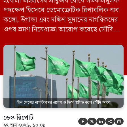
ইবোলা ভাইরাসের প্রাদুর্ভাব রোধে সতর্কতামূলক
পদক্ষেপ হিসেবে ডেমোক্রেটিক রিপাবলিক অব
কঙ্গো, উগান্ডা এবং দক্ষিণ সুদানের নাগরিকদের
ওপর ভ্রমণ নিষেধাজ্ঞা আরোপ করেছে সৌদি
আরব। একই সঙ্গে এই তিন দেশ থেকে আসা
যেকোনো ভ্রমণকারীর জন্য ভিসা ইস্যু এবং
সৌদিতে প্রবেশ সাময়িকভাবে স্থগিত করা
হয়েছে। সৌদি প্রেস এজেন্সি (এসপিএ)
জানিয়েছে, এই নিষেধাজ্ঞা শুধুমাত্র সরাসরি ওই
তিন দেশ থেকে […]
তিন দেশের নাগরিকদের প্রবেশ ও ভিসা স্থগিত করল সৌদি আরব
ডেস্ক রিপোর্ট





২৭ জুন ২০২৬, ১০:০৯