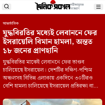
পরীক্ষামূলক


সংস্করণ
আন্তর্জাতিক
যুদ্ধবিরতির মধ্যেই লেবাননে ফের
ইসরায়েলি বিমান হামলা, অন্তত
১৮ জনের প্রাণহানি
যুদ্ধবিরতির মাঝেই লেবাননে ফের তাণ্ডব
চালিয়েছে ইসরায়েল। দেশটির দক্ষিণ-পশ্চিম
অঞ্চলসহ বিভিন্ন এলাকায় একদিনে ৩০টিরও
বেশি হামলা চালিয়েছে ইসরায়েল প্রতিরক্ষা বাহিনী
(আইডিএফ)। এতে প্রাণ হারিয়েছে অন্তত ১৮
বেসামরিক। আল মানসুরি এলাকার কয়েকটি