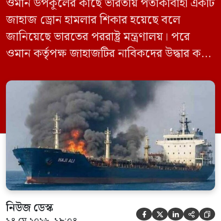
ওমান উপকূলের কাছে ভারতীয় পতাকাবাহী একটি
জাহাজ ড্রোন হামলার শিকার হয়েছে বলে
জানিয়েছে ভারতের পররাষ্ট্র মন্ত্রণালয়। পরে
ওমান কর্তৃপক্ষ জাহাজটির নাবিকদের উদ্ধার করে
নিরাপদে সরিয়ে নেয়। জানা গেছে, ড্রোন হামলার
পর সাগরে পুরোপুরি ডুবে যায় ওই জাহাজটি।
‘এমএসভি হাজি আলি’ (Haji Ali) নামের
কার্গো শিপের উপর এই হামলার ঘটনায় তীব্র
উদ্বেগ প্রকাশ করেছে নয়াদিল্লি। প্রাথমিক […]
নিউজ ডেস্ক





১৪ মে ২০২৬, ১৮:০৪