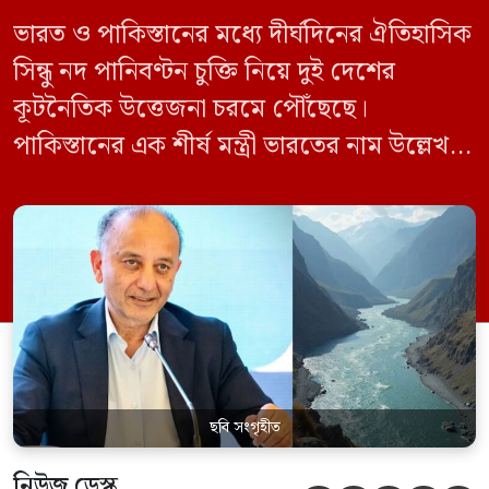
ভারত ও পাকিস্তানের মধ্যে দীর্ঘদিনের ঐতিহাসিক
সিন্ধু নদ পানিবণ্টন চুক্তি নিয়ে দুই দেশের
কূটনৈতিক উত্তেজনা চরমে পৌঁছেছে।
পাকিস্তানের এক শীর্ষ মন্ত্রী ভারতের নাম উল্লেখ না
করে হুমকি দিয়ে জানিয়েছেন যে তাদের প্রাপ্য
পানির ওপর কেউ হাত দিলে সেই হাত কেটে
ফেলা হবে। ভারতের কেন্দ্রীয় জলসম্পদ মন্ত্রী সি
আর পাতিল কর্তৃক আগামী দেড় থেকে দুই বছরের
[…]
ছবি সংগৃহীত
নিউজ ডেস্ক