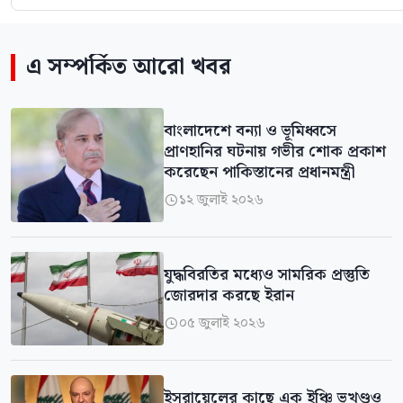
এ সম্পর্কিত আরো খবর
বাংলাদেশে বন্যা ও ভূমিধ্বসে
প্রাণহানির ঘটনায় গভীর শোক প্রকাশ
করেছেন পাকিস্তানের প্রধানমন্ত্রী
১২ জুলাই ২০২৬

যুদ্ধবিরতির মধ্যেও সামরিক প্রস্তুতি
জোরদার করছে ইরান
০৫ জুলাই ২০২৬

ইসরায়েলের কাছে এক ইঞ্চি ভূখণ্ডও