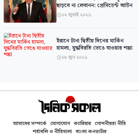
ছাড়বে না লেবানন: প্রেসিডেন্ট আউন
০২ জুলাই ২০২৬

ইরানে টানা দ্বিতীয় দিনের মার্কিন
হামলা, যুদ্ধবিরতি ভেঙে যাওয়ার শঙ্কা
২৮ জুন ২০২৬

আমাদের সম্পর্কে
যোগাযোগ
ক্যারিয়ার
গোপনীয়তা নীতি
শর্তাবলি ও নীতিমালা
বাংলা কনভার্টার