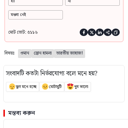
হ্যাঁ
না
মন্তব্য নেই
মোট ভোট: ৫১১৬





বিষয়ঃ
ওমান
ড্রোন হামলা
ভারতীয় জাহাজ!
সংবাদটি কতটা নির্ভরযোগ্য বলে মনে হয়?
ভুল মনে হচ্ছে
মোটামুটি
খুব ভালো
মন্তব্য করুন