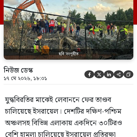
শহরে একযোগে গোলাবর্ষণ করেছে আইডিএফ।
পূর্ব নাবতিয়েহ, ইহমোর, আরনুনসহ বেশ
কয়েকটি স্থানে চালানো হয়েছে বিমান ও ড্রোন
হামলা। ইসরায়েলের জোরপূর্বক উচ্ছেদের
নির্দেশে দক্ষিণ লেবাননের […]
ছবি সংগৃহীত
নিউজ ডেস্ক





১৭ মে ২০২৬, ১৮:০১
যুদ্ধবিরতির মাঝেই লেবাননে ফের তাণ্ডব
চালিয়েছে ইসরায়েল। দেশটির দক্ষিণ-পশ্চিম
অঞ্চলসহ বিভিন্ন এলাকায় একদিনে ৩০টিরও
বেশি হামলা চালিয়েছে ইসরায়েল প্রতিরক্ষা