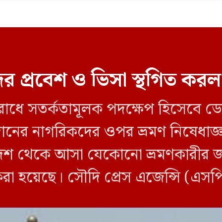
র প্রবেশ ও ভিসা স্থগিত ক
ব রোধে সতর্কতামূলক পদক্ষেপ হিসেবে 
 সুদানের নাগরিকদের ওপর ভ্রমণ নিষেধ
শ থেকে আসা যেকোনো ভ্রমণকারীর জন্
করা হয়েছে। সৌদি প্রেস এজেন্সি (এস
ি ওই তিন দেশ থেকে […]