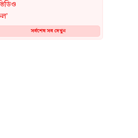
সর্বশেষ সব দেখুন
‎পেটে করে ইয়াবা পাচার,৮
এপিবিএনের অভিযানে ইয়াবাসহ
নারী আটক