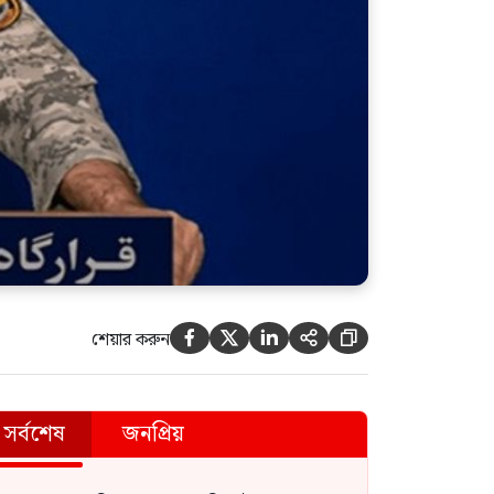
শেয়ার করুন





সর্বশেষ
জনপ্রিয়