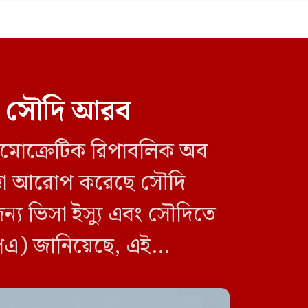
রল সৌদি আরব
ডেমোক্রেটিক রিপাবলিক অব
আজ ডিজিএফআইয়ের গোপন
বন্দিশালা জেআইসি পরিদর্শনে
াজ্ঞা আরোপ করেছে সৌদি
যাচ্ছেন ট্রাইব্যুনাল
য ভিসা ইস্যু এবং সৌদিতে
পিএ) জানিয়েছে, এই