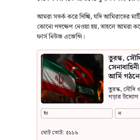
আমরা সতর্ক করে দিচ্ছি, যদি আমিরাতের মাটি 
কোনো পদক্ষেপ নেওয়া হয়, তাহলে আমরা কঠ
ফার্স নিউজ এজেন্সি।
তুরস্ক, সৌ
সেনাবাহিন
আর্মি গঠনে
তুরস্ক, সৌদি 
গড়ার উদ্যোগ 
হ্যাঁ
না
মোট ভোট: ৫১১৬