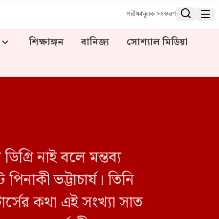


পরীক্ষামূলক সংস্করণ
শিক্ষাঙ্গন
বানিজ্য
সোশ্যাল মিডিয়া
গ্রি নাই বলে মন্তব্য
িনাকী ভট্টাচার্য। তিনি
র্সের কথা এই সংখ্যা সাত