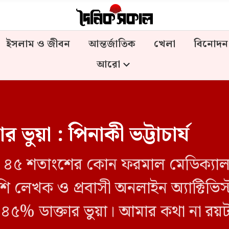
ইসলাম ও জীবন
আন্তর্জাতিক
খেলা
বিনোদন
আরো
 ভুয়া : পিনাকী ভট্টাচার্য
দের ৪৫ শতাংশের কোন ফরমাল মেডিক্যাল ডি
খক ও প্রবাসী অনলাইন অ্যাক্টিভিস্ট প
 ৪৫% ডাক্তার ভুয়া। আমার কথা না রয়টা