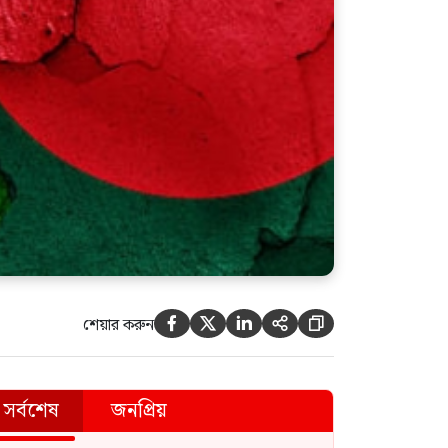
শেয়ার করুন





সর্বশেষ
জনপ্রিয়