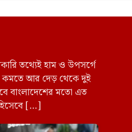
সরকারি তথ্যেই হাম ও উপসর্গে
প্রথম দিনেই জুলাই গণঅভ্যুত্থান
স্মৃতি জাদুঘরে ভিড়, শেষ ৯০০
্যু কমতে আর দেড় থেকে দুই
টিকিট
 তবে বাংলাদেশের মতো এত
ণ হিসেবে […]