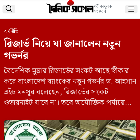
পরীক্ষামূলক


সংস্করণ
অর্থনীতি
রিজার্ভ নিয়ে যা জানালেন নতুন
গভর্নর
বৈদেশিক মুদ্রার রিজার্ভের সংকট আছে স্বীকার
করে বাংলাদেশ ব্যাংকের নতুন গভর্নর ড. আহসান
এইচ মনসুর বলেছেন, রিজার্ভের সংকট
ওভারনাইট যাবে না। তবে অযৌক্তিক পর্যায়ে
বাজারে ডলার সরবরাহ কমিয়ে দেওয়া হবে না।
রিজার্ভ বাড়াতে ডেভেলপমেন্ট পার্টনারদের
(উন্নয়ন অংশীদার) সঙ্গে আলোচনা করা হবে।