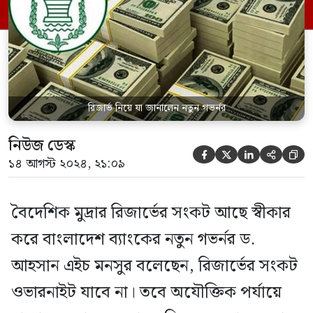
বুধবার সচিবালয়ে ‘মূল্যস্ফীতি ও খাদ্য সরবরাহ
পরিস্থিতি পর্যালোচনা এবং মূল্যস্ফীতি সহনীয়
মাত্রায় কমিয়ে আনার’ […]
রিজার্ভ নিয়ে যা জানালেন নতুন গভর্নর
নিউজ ডেস্ক





১৪ আগস্ট ২০২৪, ২১:০৯
বৈদেশিক মুদ্রার রিজার্ভের সংকট আছে স্বীকার
করে বাংলাদেশ ব্যাংকের নতুন গভর্নর ড.
আহসান এইচ মনসুর বলেছেন, রিজার্ভের সংকট
ওভারনাইট যাবে না। তবে অযৌক্তিক পর্যায়ে