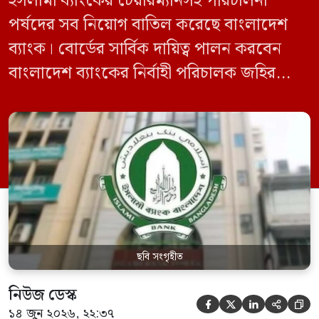
ইসলামী ব্যাংকের চেয়ারম্যানসহ পরিচালনা
পর্ষদের সব নিয়োগ বাতিল করেছে বাংলাদেশ
ব্যাংক। বোর্ডের সার্বিক দায়িত্ব পালন করবেন
বাংলাদেশ ব্যাংকের নির্বাহী পরিচালক জহির
হোসেন। রোববার (১৪ জুন) রাতে বাংলাদেশ
ব্যাংকের পক্ষ থেকে এই তথ্য জানানো হয়েছে।
চলমান সংকট মোকাবিলায় এ সিদ্ধান্ত নিয়েছে
বাংলাদেশ ব্যাংক। বাংলাদেশ ব্যাংক জানায়,
ব্যাংক কোম্পানি আইন, ১৯৯১-এর ৪৫ ধারায় ও
৪৭(৩) ধারায় বাংলাদেশ […]
ছবি সংগৃহীত
নিউজ ডেস্ক





১৪ জুন ২০২৬, ২২:৩৭