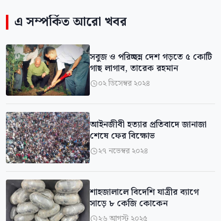
এ সম্পর্কিত আরো খবর
সবুজ ও পরিচ্ছন্ন দেশ গড়তে ৫ কোটি
গাছ লাগাব, তারেক রহমান
০২ ডিসেম্বর ২০২৪

আইনজীবী হত্যার প্রতিবাদে জানাজা
শেষে ফের বিক্ষোভ
২৭ নভেম্বর ২০২৪

শাহজালালে বিদেশি যাত্রীর ব্যাগে
সাড়ে ৮ কেজি কোকেন
২৬ আগস্ট ২০২৫
