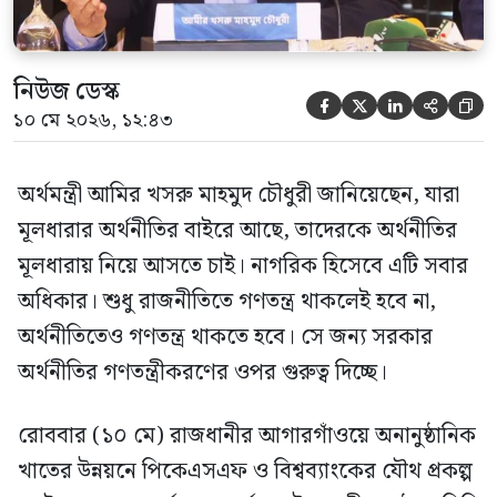
‘রেইজ’-এর ২য় […]
নিউজ ডেস্ক





১০ মে ২০২৬, ১২:৪৩
অর্থমন্ত্রী আমির খসরু মাহমুদ চৌধুরী জানিয়েছেন, যারা
মূলধারার অর্থনীতির বাইরে আছে, তাদেরকে অর্থনীতির
মূলধারায় নিয়ে আসতে চাই। নাগরিক হিসেবে এটি সবার
অধিকার। শুধু রাজনীতিতে গণতন্ত্র থাকলেই হবে না,
অর্থনীতিতেও গণতন্ত্র থাকতে হবে। সে জন্য সরকার
অর্থনীতির গণতন্ত্রীকরণের ওপর গুরুত্ব দিচ্ছে।
রোববার (১০ মে) রাজধানীর আগারগাঁওয়ে অনানুষ্ঠানিক
খাতের উন্নয়নে পিকেএসএফ ও বিশ্বব্যাংকের যৌথ প্রকল্প