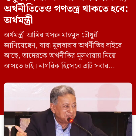
অর্থনীতিতেও গণতন্ত্র থাকতে হবে:
অর্থমন্ত্রী
অর্থমন্ত্রী আমির খসরু মাহমুদ চৌধুরী
জানিয়েছেন, যারা মূলধারার অর্থনীতির বাইরে
আছে, তাদেরকে অর্থনীতির মূলধারায় নিয়ে
আসতে চাই। নাগরিক হিসেবে এটি সবার
অধিকার। শুধু রাজনীতিতে গণতন্ত্র থাকলেই হবে
না, অর্থনীতিতেও গণতন্ত্র থাকতে হবে। সে জন্য
সরকার অর্থনীতির গণতন্ত্রীকরণের ওপর গুরুত্ব
দিচ্ছে। রোববার (১০ মে) রাজধানীর
আগারগাঁওয়ে অনানুষ্ঠানিক খাতের উন্নয়নে
পিকেএসএফ ও বিশ্বব্যাংকের যৌথ প্রকল্প