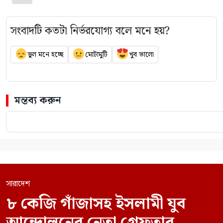
সংবাদটি কতটা নির্ভরযোগ্য বলে মনে হয়?
ভুল মনে হচ্ছে
মোটামুটি
খুব ভালো
মন্তব্য করুন
সারাদেশ
৮ কেজি গাঁজাসহ ইসলামী যুব
আন্দোলনের নেতা গ্রেফতার