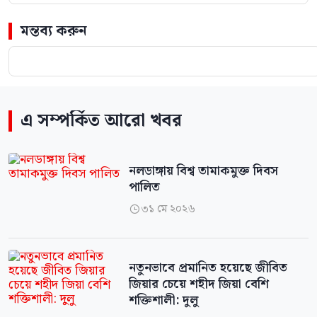
মন্তব্য করুন
এ সম্পর্কিত আরো খবর
নলডাঙ্গায় বিশ্ব তামাকমুক্ত দিবস
পালিত
৩১ মে ২০২৬

নতুনভাবে প্রমানিত হয়েছে জীবিত
জিয়ার চেয়ে শহীদ জিয়া বেশি
শক্তিশালী: দুলু