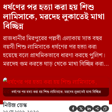
ধর্ষণের পর হত্যা করা হয় শিশু
লামিসাকে, মরদেহ লুকাতেই মাথা
বিচ্ছিন্ন
রাজধানীর মিরপুরের পল্লবী এলাকায় সাত বছর
বয়সী শিশু লামিসাকে ধর্ষণের পর হত্যা করা
হয়েছে বলে প্রাথমিকভাবে ধারণা করছে পুলিশ।
মরদেহ গুম করতে ঘাড় থেকে মাথা বিচ্ছিন্ন করা
হয় এবং শরীরের অন্য অংশও টুকরো করার চেষ্টা
চালানো হয় এই নৃশংস হত্যাকাণ্ডে পাশের ফ্ল্যাটের
ভাড়াটিয়া সোহেল রানা (৩০) ও তার স্ত্রী স্বপ্না
ধর্ষণের পর হত্যা করা হয় শিশু লামিসাকে, মরদেহ লুকাতেই মাথা বিচ্ছিন্ন
আক্তারকে (২৬) মাত্র ৭ ঘণ্টার […]
নিউজ ডেস্ক





২০ মে ২০২৬, ১০:১০