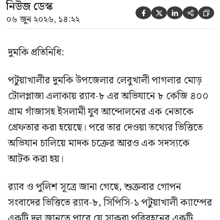
নিউজ ডেস্ক





০৬ জুন ২০২৬, ১৪:২২
দুমকি প্রতিনিধি:
পটুয়াখালীর দুমকি উপজেলার লেবুখালী পাগলার মোড়
টোলপ্লাজা এলাকায় র‍্যাব-৮ এর অভিযানে ৮ কেজি ৪০০
গ্রাম গাঁজাসহ ইসলামী যুব আন্দোলনের এক নেতাকে
গ্রেফতার করা হয়েছে। পরে তার দেওয়া তথ্যের ভিত্তিতে
অভিযান চালিয়ে মাদক চক্রের আরও এক সদস্যকে
আটক করা হয়।
র‍্যাব ও পুলিশ সূত্রে জানা গেছে, শুক্রবার গোপন
সংবাদের ভিত্তিতে র‍্যাব-৮, সিপিসি-১ পটুয়াখালী ক্যাম্পের
একটি দল জানতে পারে যে সাকুরা পরিবহনের একটি