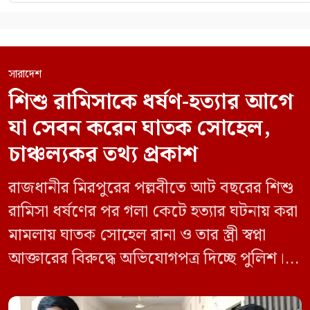
সারাদেশ
শিশু রামিসাকে ধর্ষণ-হত্যার আগে
যা সেবন করেন ঘাতক সোহেল,
চাঞ্চল্যকর তথ্য প্রকাশ
রাজধানীর মিরপুরের পল্লবীতে আট বছরের শিশু
রামিসা ধর্ষণের পর গলা কেটে হত্যার ঘটনায় করা
মামলায় ঘাতক সোহেল রানা ও তার স্ত্রী স্বপ্না
আক্তারের বিরুদ্ধে অভিযোগপত্র দিচ্ছে পুলিশ।
একইসঙ্গে রামিসাকে ধর্ষণ-হত্যার আগে ইয়াবা
সেবন করেছিলেন বলে জবানবন্দিতে