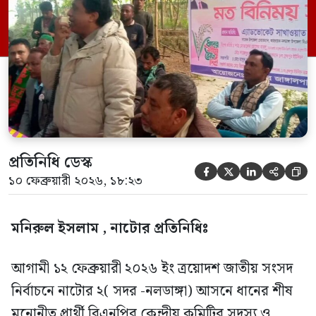
নাটোরের নলডাঙ্গা উপজেলার ১ নং ব্রহ্মপুর
ইউনিয়নের হলুদঘর জাঙ্গালপাড়া গ্রামবাসীর
আয়োজনে এক মতবিনিময় সভা অনুষ্ঠিত হয়েছে।
[…]
প্রতিনিধি ডেস্ক





১০ ফেব্রুয়ারী ২০২৬, ১৮:২৩
মনিরুল ইসলাম , নাটোর প্রতিনিধিঃ
‎আগামী ১২ ফেব্রুয়ারী ২০২৬ ইং ত্রয়োদশ জাতীয় সংসদ
নির্বাচনে নাটোর ২( সদর -নলডাঙ্গা) আসনে ধানের শীষ
মনোনীত প্রার্থী বিএনপির কেন্দ্রীয় কমিটির সদস্য ও