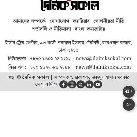
আমাদের সম্পর্কে
যোগাযোগ
ক্যারিয়ার
গোপনীয়তা নীতি
শর্তাবলি ও নীতিমালা
বাংলা কনভার্টার
ইডিবি ট্রেড সেন্টার, ৯৩ কাজী নজরুল ইসলাম এভিনিউ, কারওয়ান বাজার,
ঢাকা-১২১৫
নিউজরুম :
+৮৮০ ১৬০১ ৯৪ ২২২২
|
news@dainiksokal.com
বিজ্ঞাপণ :
+৮৮০ ১৬২২ ৬৬ ২৮৮৮
|
news@dainiksokal.com
স্বত্ব: ©
দৈনিক সকাল
|
সম্পাদক ও প্রকাশক, নাজমুল হাসান সরকার
সোশ্যাল মিডিয়া





অ+
অ-