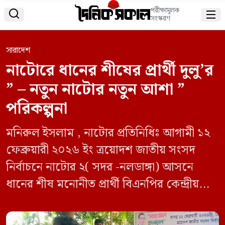
পরীক্ষামূলক


সংস্করণ
সারাদেশ
নাটোরে ধানের শীষের প্রার্থী দুলু’র
” – নতুন নাটোর নতুন আশা ”
পরিকল্পনা
মনিরুল ইসলাম , নাটোর প্রতিনিধিঃ ‎আগামী ১২
ফেব্রুয়ারী ২০২৬ ইং ত্রয়োদশ জাতীয় সংসদ
নির্বাচনে নাটোর ২( সদর -নলডাঙ্গা) আসনে
ধানের শীষ মনোনীত প্রার্থী বিএনপির কেন্দ্রীয়
কমিটির সদস্য ও সাবেক উপমন্ত্রী এ্যাডঃ এম
রুহুল কুদ্দুস তালুকদার দুলু কে বিজয়ী করতে