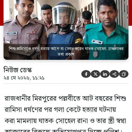
জানিয়েছেন আসামি। রোববার (২৪ মে) সকালে
মামলার তদন্ত কর্মকর্তা পল্লবী থানার উপ-
পরিদর্শক অহিদুজ্জামান এ তথ্য নিছিত করেন।
তিনি বলেন, […]
শিশু রামিসাকে ধর্ষণ-হত্যার আগে যা সেবন করেন ঘাতক সোহেল, চাঞ্চল্যকর
তথ্য প্রকাশ
নিউজ ডেস্ক





২৪ মে ২০২৬, ১১:২১
রাজধানীর মিরপুরের পল্লবীতে আট বছরের শিশু
রামিসা ধর্ষণের পর গলা কেটে হত্যার ঘটনায়
করা মামলায় ঘাতক সোহেল রানা ও তার স্ত্রী স্বপ্না