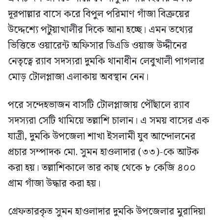
দূরপাল্লার বাসে করে বিপুল পরিমাণ গাঁজা বিক্রয়ের
উদ্দেশ্যে পটুয়াখালীর দিকে আনা হচ্ছে। এমন তথ্যের
ভিত্তিতে ওয়ারেন্ট অফিসার ডিএডি ওয়াজ উদ্দীনের
নেতৃত্বে র‍্যাব সদস্যরা দুমকি থানাধীন লেবুখালী পাগলার
মোড় টোলপ্লাজা এলাকায় অবস্থান নেন।
পরে সন্দেহভাজন বাসটি টোলপ্লাজায় পৌঁছালে র‍্যাব
সদস্যরা সেটি থামিয়ে তল্লাশি চালান। এ সময় বাসের এক
যাত্রী, দুমকি উপজেলা শাখা ইসলামী যুব আন্দোলনের
প্রচার সম্পাদক মো. সুমন হাওলাদার (৩৩)-কে আটক
করা হয়। তল্লাশিকালে তার কাছ থেকে ৮ কেজি ৪০০
গ্রাম গাঁজা উদ্ধার করা হয়।
গ্রেফতারকৃত সুমন হাওলাদার দুমকি উপজেলার মুরাদিয়া