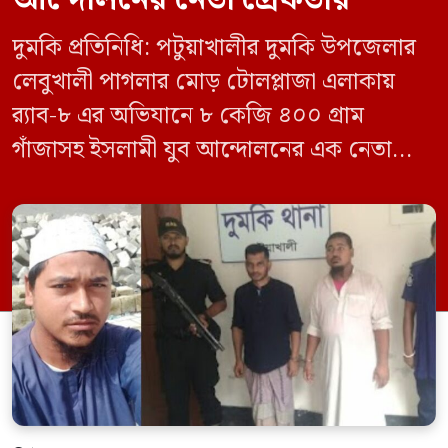
দুমকি প্রতিনিধি: পটুয়াখালীর দুমকি উপজেলার
লেবুখালী পাগলার মোড় টোলপ্লাজা এলাকায়
র‍্যাব-৮ এর অভিযানে ৮ কেজি ৪০০ গ্রাম
গাঁজাসহ ইসলামী যুব আন্দোলনের এক নেতাকে
গ্রেফতার করা হয়েছে। পরে তার দেওয়া তথ্যের
ভিত্তিতে অভিযান চালিয়ে মাদক চক্রের আরও
এক সদস্যকে আটক করা হয়। র‍্যাব ও পুলিশ
সূত্রে জানা গেছে, শুক্রবার গোপন সংবাদের
ভিত্তিতে র‍্যাব-৮, সিপিসি-১ পটুয়াখালী ক্যাম্পের
[…]