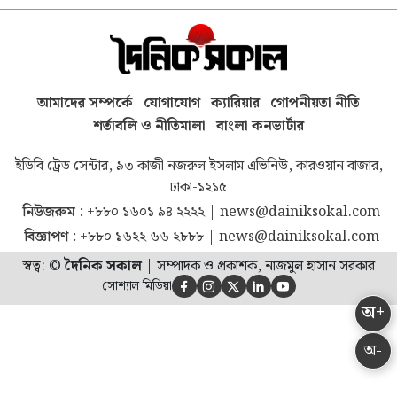
আমাদের সম্পর্কে
যোগাযোগ
ক্যারিয়ার
গোপনীয়তা নীতি
শর্তাবলি ও নীতিমালা
বাংলা কনভার্টার
ইডিবি ট্রেড সেন্টার, ৯৩ কাজী নজরুল ইসলাম এভিনিউ, কারওয়ান বাজার,
ঢাকা-১২১৫
নিউজরুম :
+৮৮০ ১৬০১ ৯৪ ২২২২
|
news@dainiksokal.com
বিজ্ঞাপণ :
+৮৮০ ১৬২২ ৬৬ ২৮৮৮
|
news@dainiksokal.com
স্বত্ব: ©
দৈনিক সকাল
|
সম্পাদক ও প্রকাশক, নাজমুল হাসান সরকার
সোশ্যাল মিডিয়া





অ+
অ-