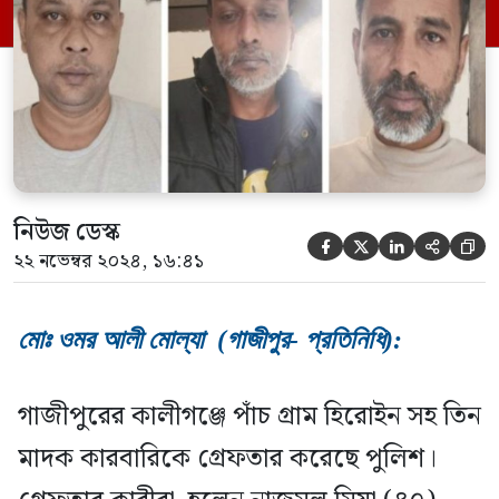
তাদেরকে গ্রেপ্তার করেন বলে বিষয়টি নিশ্চিত
করেছেন কালীগঞ্জ থানার অফিসার […]
নিউজ ডেস্ক





২২ নভেম্বর ২০২৪, ১৬:৪১
মোঃ ওমর আলী মোল্যা (গাজীপুর- প্রতিনিধি):
গাজীপুরের কালীগঞ্জে পাঁচ গ্রাম হিরোইন সহ তিন
মাদক কারবারিকে গ্রেফতার করেছে পুলিশ।