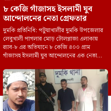
৮ কেজি গাঁজাসহ ইসলামী যুব
আন্দোলনের নেতা গ্রেফতার
দুমকি প্রতিনিধি: পটুয়াখালীর দুমকি উপজেলার
লেবুখালী পাগলার মোড় টোলপ্লাজা এলাকায়
র‍্যাব-৮ এর অভিযানে ৮ কেজি ৪০০ গ্রাম
গাঁজাসহ ইসলামী যুব আন্দোলনের এক নেতাকে
গ্রেফতার করা হয়েছে। পরে তার দেওয়া তথ্যের
ভিত্তিতে অভিযান চালিয়ে মাদক চক্রের আরও
এক সদস্যকে আটক করা হয়। র‍্যাব ও পুলিশ
সূত্রে জানা গেছে, শুক্রবার গোপন সংবাদের
ভিত্তিতে র‍্যাব-৮, সিপিসি-১ পটুয়াখালী ক্যাম্পের
[…]