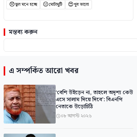
😞
😐
😍
ভুল মনে হচ্ছে
মোটামুটি
খুব ভালো
মন্তব্য করুন
এ সম্পর্কিত আরো খবর
‘বেশি উইড়েন না, তাহলে অদৃশ্য কেউ
এসে সালাম দিয়ে দিবে’: বিএনপি
নেতাকে উড়োচিঠি
০৮ আগস্ট ২০২৬
