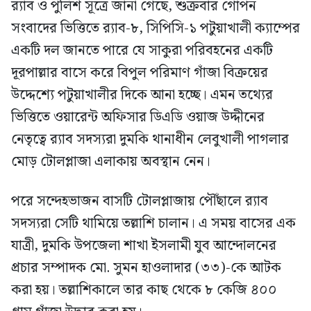
র‍্যাব ও পুলিশ সূত্রে জানা গেছে, শুক্রবার গোপন
সংবাদের ভিত্তিতে র‍্যাব-৮, সিপিসি-১ পটুয়াখালী ক্যাম্পের
একটি দল জানতে পারে যে সাকুরা পরিবহনের একটি
দূরপাল্লার বাসে করে বিপুল পরিমাণ গাঁজা বিক্রয়ের
উদ্দেশ্যে পটুয়াখালীর দিকে আনা হচ্ছে। এমন তথ্যের
ভিত্তিতে ওয়ারেন্ট অফিসার ডিএডি ওয়াজ উদ্দীনের
নেতৃত্বে র‍্যাব সদস্যরা দুমকি থানাধীন লেবুখালী পাগলার
মোড় টোলপ্লাজা এলাকায় অবস্থান নেন।
পরে সন্দেহভাজন বাসটি টোলপ্লাজায় পৌঁছালে র‍্যাব
সদস্যরা সেটি থামিয়ে তল্লাশি চালান। এ সময় বাসের এক
যাত্রী, দুমকি উপজেলা শাখা ইসলামী যুব আন্দোলনের
প্রচার সম্পাদক মো. সুমন হাওলাদার (৩৩)-কে আটক
করা হয়। তল্লাশিকালে তার কাছ থেকে ৮ কেজি ৪০০