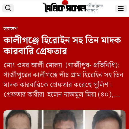
পরীক্ষামূলক


সংস্করণ
সারাদেশ
কালীগঞ্জে হিরোইন সহ তিন মাদক
কারবারি গ্রেফতার
মোঃ ওমর আলী মোল্যা (গাজীপুর- প্রতিনিধি):
গাজীপুরের কালীগঞ্জে পাঁচ গ্রাম হিরোইন সহ তিন
মাদক কারবারিকে গ্রেফতার করেছে পুলিশ।
গ্রেফতার কারীরা হলেন নাজমুল মিয়া (৪০),
জামান মিয়া (৩৫) ও জাকির হোসেন (৪০) ।
বৃহস্পতিবার (২১ নভেম্বর) রাতে কালীগঞ্জ থানার
অন্তর্গত উলু খোলা পুলিশ ফাঁড়ির কর্মরত পুলিশ