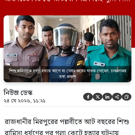
একইসঙ্গে রামিসাকে ধর্ষণ-হত্যার আগে ইয়াবা
সেবন করেছিলেন বলে জবানবন্দিতে
জানিয়েছেন আসামি। রোববার (২৪ মে) সকালে
মামলার তদন্ত কর্মকর্তা পল্লবী থানার উপ-
পরিদর্শক অহিদুজ্জামান এ তথ্য নিছিত করেন।
তিনি বলেন, […]
শিশু রামিসাকে ধর্ষণ-হত্যার আগে যা সেবন করেন ঘাতক সোহেল, চাঞ্চল্যকর
তথ্য প্রকাশ
নিউজ ডেস্ক





২৪ মে ২০২৬, ১১:২১
রাজধানীর মিরপুরের পল্লবীতে আট বছরের শিশু
রামিসা ধর্ষণের পর গলা কেটে হত্যার ঘটনায়