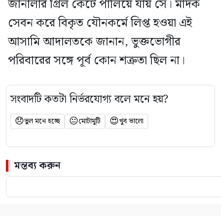
জানালার গ্রিল কেটে পালিয়ে যায় সে। মাদক
সেবন করে বিকৃত যৌনকর্মে লিপ্ত হওয়া এই
আসামি আদালতকে জানান, ভুক্তভোগীর
পরিবারের সঙ্গে পূর্ব কোন শত্রুতা ছিল না।
সংবাদটি কতটা নির্ভরযোগ্য বলে মনে হয়?
😞
😐
😍
ভুল মনে হচ্ছে
মোটামুটি
খুব ভালো
মন্তব্য করুন