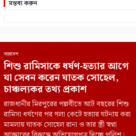
মন্তব্য করুন
সারাদেশ
শিশু রামিসাকে ধর্ষণ-হত্যার আগে
যা সেবন করেন ঘাতক সোহেল,
চাঞ্চল্যকর তথ্য প্রকাশ
রাজধানীর মিরপুরের পল্লবীতে আট বছরের শিশু
রামিসা ধর্ষণের পর গলা কেটে হত্যার ঘটনায় করা
মামলায় ঘাতক সোহেল রানা ও তার স্ত্রী স্বপ্না
আক্তারের বিরুদ্ধে অভিযোগপত্র দিচ্ছে পুলিশ।