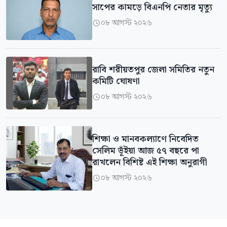
সাপের কামড়ে বিএনপি নেতার মৃত্যু
০৮ আগস্ট ২০২৬

রাবি শরীয়তপুর জেলা সমিতির নতুন
কমিটি ঘোষণা
০৮ আগস্ট ২০২৬

শিক্ষা ও মানবকল্যাণে নিবেদিত
সেলিম ভূঁইয়া আজ ৫৭ বছরে পা
রাখলেন বিশিষ্ট এই শিক্ষা অনুরাগী
০৮ আগস্ট ২০২৬
