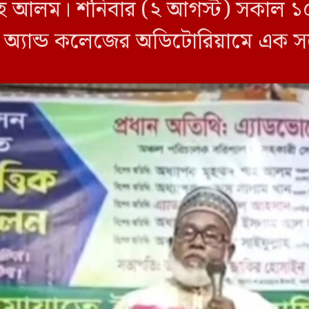
হ আলম। শনিবার (২ আগস্ট) সকাল ১০ট
ল অ্যান্ড কলেজের অডিটোরিয়ামে এক সম
মায়াতে ইসলামী বরিশাল […]