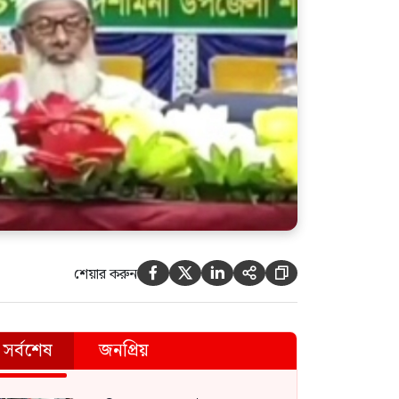
শেয়ার করুন





সর্বশেষ
জনপ্রিয়