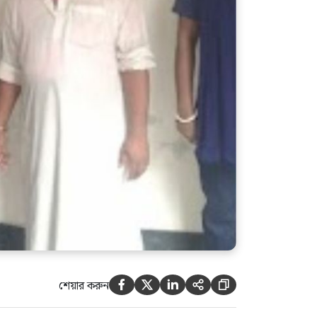
‘বিএনপি-এনসিপি-জামায়াতের মধ্যে
জুলাইয়ের স্টেক ভাগ হয়েছে,
জুলাই সবার, শুধু রাজনৈতিক
দলের নয়’: নাহিদ
শেয়ার করুন




