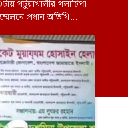
ায় পটুয়াখালীর গলাচিপা
্মেলনে প্রধান অতিথি