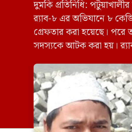
দুমকি প্রতিনিধি: পটুয়াখা
র‍্যাব-৮ এর অভিযানে ৮ কে
গ্রেফতার করা হয়েছে। পরে 
সদস্যকে আটক করা হয়। র‍্যা
র‍্যাব-৮, সিপিসি-১ পটুয়াখাল