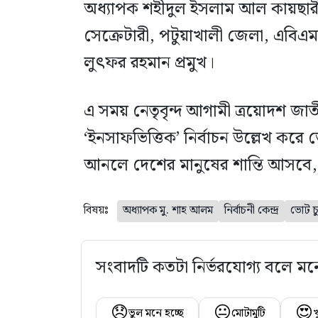
অধ্যাপক শহীদুল ইসলাম আল কায়ছারী,
সেক্রেটারী, পটুয়াখালী জেলা, এবি
লুৎফর রহমান প্রমুখ।
এ সময় নেতৃবৃন্দ আগামী ত্রয়োদশ জা
‘ইনসাফভিত্তিক’ নির্বাচন উল্লেখ করে ভ
আনলে দেশের মানুষের শান্তি আসবে,
বিষয়ঃ
অধ্যাপক মু. শাহ আলম
নির্বাচনী কেন্দ্র
ভোট চু
সংবাদটি কতটা নির্ভরযোগ্য বলে মন
😞
😐
😍
ভুল মনে হচ্ছে
মোটামুটি
খ