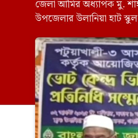
জেলা আমির অধ্যাপক মু. শা
উপজেলার উলানিয়া হাট স্কু
হিসেবে উপস্থিত ছিলেন, জা