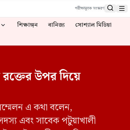


পরীক্ষামূলক সংস্করণ
শিক্ষাঙ্গন
বানিজ্য
সোশ্যাল মিডিয়া
 রক্তের উপর দিয়ে
 সম্মেলন এ কথা বলেন,
সদস্য এবং সাবেক পটুয়াখালী