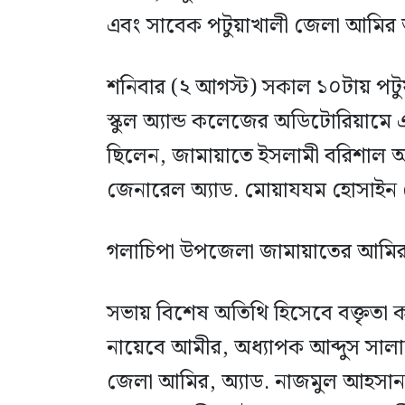
এবং সাবেক পটুয়াখালী জেলা আমির 
শনিবার (২ আগস্ট) সকাল ১০টায় পটু
স্কুল অ্যান্ড কলেজের অডিটোরিয়ামে 
ছিলেন, জামায়াতে ইসলামী বরিশাল অ
জেনারেল অ্যাড. মোয়াযযম হোসাইন
গলাচিপা উপজেলা জামায়াতের আমির
সভায় বিশেষ অতিথি হিসেবে বক্তৃতা 
নায়েবে আমীর, অধ্যাপক আব্দুস সালাম,
জেলা আমির, অ্যাড. নাজমুল আহসান, 