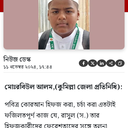
রোড,ছোটরা,কুমিল্লায় এ প্রতিযোগীতা অনুষ্ঠিত
হয়। ইসলামিক ফাউন্ডেশন কতৃক আয়োজিত
জাতীয় শিশু- কিশোর ইসলামিক সাংস্কৃতিক […]
নিউজ ডেস্ক





১১ নভেম্বর ২০২৪, ১৭:৪৪
মোঃরবিউল আলম,(কুমিল্লা জেলা প্রতিনিধি):
পবিত্র কোরআন হিফজ করা, চর্চা করা এতটাই
ফজিলতপূর্ণ কাজ যে, রাসুল (স.) তার
হিফজকারীদের ফেরেশতাদের সঙ্গে তুলনা