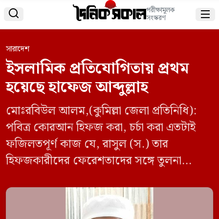
পরীক্ষামূলক


সংস্করণ
সারাদেশ
ইসলামিক প্রতিযোগিতায় প্রথম
হয়েছে হাফেজ আব্দুল্লাহ
মোঃরবিউল আলম,(কুমিল্লা জেলা প্রতিনিধি):
পবিত্র কোরআন হিফজ করা, চর্চা করা এতটাই
ফজিলতপূর্ণ কাজ যে, রাসুল (স.) তার
হিফজকারীদের ফেরেশতাদের সঙ্গে তুলনা
করেছেন। সোমবার (১১ নভেম্বর ২০২৪ খ্রিঃ)
সকাল থেকে দুপুর পর্যন্ত কুমিল্লা জেলা মডেল
মসজিদ ও ইসলামিক সাংস্কৃতিক কেন্দ্র, নিউ ডিসি