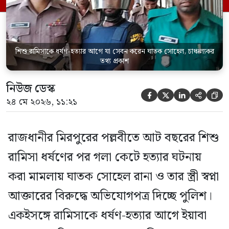
পরিদর্শক অহিদুজ্জামান এ তথ্য নিছিত করেন।
তিনি বলেন, […]
শিশু রামিসাকে ধর্ষণ-হত্যার আগে যা সেবন করেন ঘাতক সোহেল, চাঞ্চল্যকর
তথ্য প্রকাশ
নিউজ ডেস্ক





২৪ মে ২০২৬, ১১:২১
রাজধানীর মিরপুরের পল্লবীতে আট বছরের শিশু
রামিসা ধর্ষণের পর গলা কেটে হত্যার ঘটনায়
করা মামলায় ঘাতক সোহেল রানা ও তার স্ত্রী স্বপ্না
আক্তারের বিরুদ্ধে অভিযোগপত্র দিচ্ছে পুলিশ।
একইসঙ্গে রামিসাকে ধর্ষণ-হত্যার আগে ইয়াবা