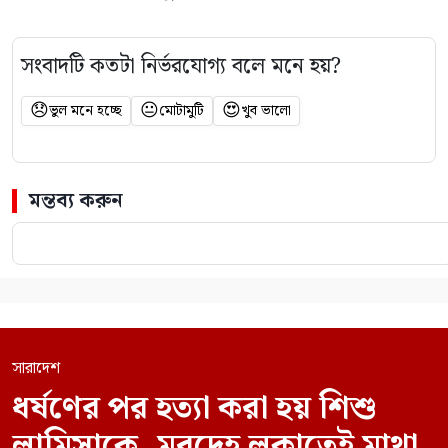
সংবাদটি কতটা নির্ভরযোগ্য বলে মনে হয়?
😞
😐
😍
ভুল মনে হচ্ছে
মোটামুটি
খুব ভালো
মন্তব্য করুন
সারাদেশ
ধর্ষণের পর হত্যা করা হয় শিশু
লামিসাকে, মরদেহ লুকাতেই মাথা