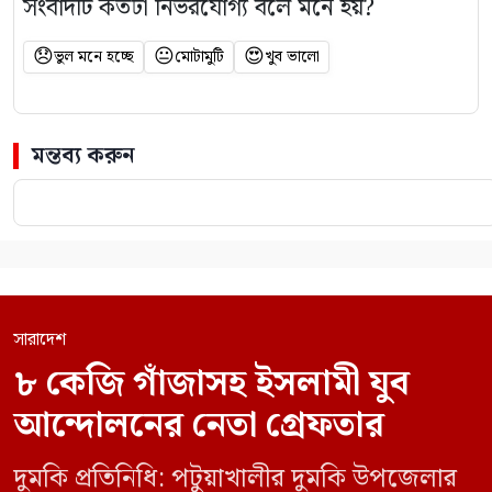
সংবাদটি কতটা নির্ভরযোগ্য বলে মনে হয়?
😞
😐
😍
ভুল মনে হচ্ছে
মোটামুটি
খুব ভালো
মন্তব্য করুন
সারাদেশ
৮ কেজি গাঁজাসহ ইসলামী যুব
আন্দোলনের নেতা গ্রেফতার
দুমকি প্রতিনিধি: পটুয়াখালীর দুমকি উপজেলার