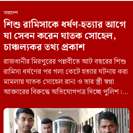
সারাদেশ
শিশু রামিসাকে ধর্ষণ-হত্যার আগে
যা সেবন করেন ঘাতক সোহেল,
চাঞ্চল্যকর তথ্য প্রকাশ
রাজধানীর মিরপুরের পল্লবীতে আট বছরের শিশু
রামিসা ধর্ষণের পর গলা কেটে হত্যার ঘটনায় করা
মামলায় ঘাতক সোহেল রানা ও তার স্ত্রী স্বপ্না
আক্তারের বিরুদ্ধে অভিযোগপত্র দিচ্ছে পুলিশ।
একইসঙ্গে রামিসাকে ধর্ষণ-হত্যার আগে ইয়াবা
সেবন করেছিলেন বলে জবানবন্দিতে
জানিয়েছেন আসামি। রোববার (২৪ মে) সকালে
মামলার তদন্ত কর্মকর্তা পল্লবী থানার উপ-