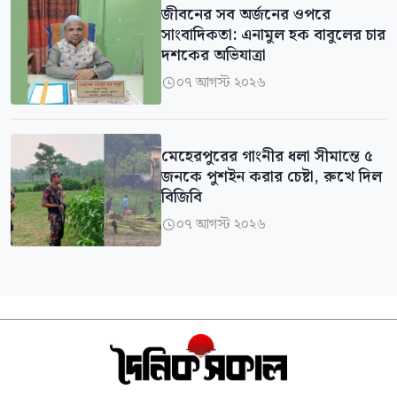
জীবনের সব অর্জনের ওপরে
সাংবাদিকতা: এনামুল হক বাবুলের চার
দশকের অভিযাত্রা
০৭ আগস্ট ২০২৬

মেহেরপুরের গাংনীর ধলা সীমান্তে ৫
জনকে পুশইন করার চেষ্টা, রুখে দিল
বিজিবি
০৭ আগস্ট ২০২৬
