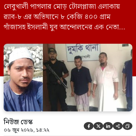
লেবুখালী পাগলার মোড় টোলপ্লাজা এলাকায়
র‍্যাব-৮ এর অভিযানে ৮ কেজি ৪০০ গ্রাম
গাঁজাসহ ইসলামী যুব আন্দোলনের এক নেতাকে
গ্রেফতার করা হয়েছে। পরে তার দেওয়া তথ্যের
ভিত্তিতে অভিযান চালিয়ে মাদক চক্রের আরও
এক সদস্যকে আটক করা হয়। র‍্যাব ও পুলিশ
সূত্রে জানা গেছে, শুক্রবার গোপন সংবাদের
ভিত্তিতে র‍্যাব-৮, সিপিসি-১ পটুয়াখালী ক্যাম্পের
[…]
নিউজ ডেস্ক





০৬ জুন ২০২৬, ১৪:২২