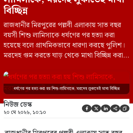
বিচ্ছিন্ন
রাজধানীর মিরপুরের পল্লবী এলাকায় সাত বছর
বয়সী শিশু লামিসাকে ধর্ষণের পর হত্যা করা
হয়েছে বলে প্রাথমিকভাবে ধারণা করছে পুলিশ।
মরদেহ গুম করতে ঘাড় থেকে মাথা বিচ্ছিন্ন করা
হয় এবং শরীরের অন্য অংশও টুকরো করার চেষ্টা
চালানো হয় এই নৃশংস হত্যাকাণ্ডে পাশের ফ্ল্যাটের
ভাড়াটিয়া সোহেল রানা (৩০) ও তার স্ত্রী স্বপ্না
ধর্ষণের পর হত্যা করা হয় শিশু লামিসাকে, মরদেহ লুকাতেই মাথা বিচ্ছিন্ন
আক্তারকে (২৬) মাত্র ৭ ঘণ্টার […]
নিউজ ডেস্ক





২০ মে ২০২৬, ১০:১০