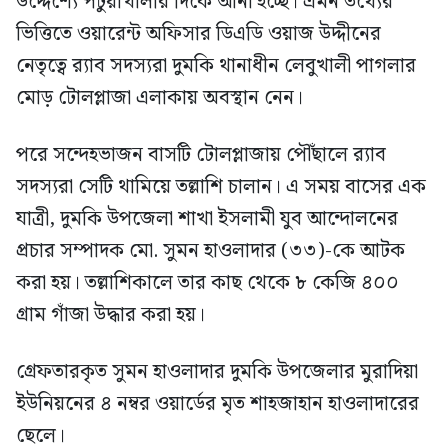
উদ্দেশ্যে পটুয়াখালীর দিকে আনা হচ্ছে। এমন তথ্যের
ভিত্তিতে ওয়ারেন্ট অফিসার ডিএডি ওয়াজ উদ্দীনের
নেতৃত্বে র‍্যাব সদস্যরা দুমকি থানাধীন লেবুখালী পাগলার
মোড় টোলপ্লাজা এলাকায় অবস্থান নেন।
পরে সন্দেহভাজন বাসটি টোলপ্লাজায় পৌঁছালে র‍্যাব
সদস্যরা সেটি থামিয়ে তল্লাশি চালান। এ সময় বাসের এক
যাত্রী, দুমকি উপজেলা শাখা ইসলামী যুব আন্দোলনের
প্রচার সম্পাদক মো. সুমন হাওলাদার (৩৩)-কে আটক
করা হয়। তল্লাশিকালে তার কাছ থেকে ৮ কেজি ৪০০
গ্রাম গাঁজা উদ্ধার করা হয়।
গ্রেফতারকৃত সুমন হাওলাদার দুমকি উপজেলার মুরাদিয়া
ইউনিয়নের ৪ নম্বর ওয়ার্ডের মৃত শাহজাহান হাওলাদারের
ছেলে।