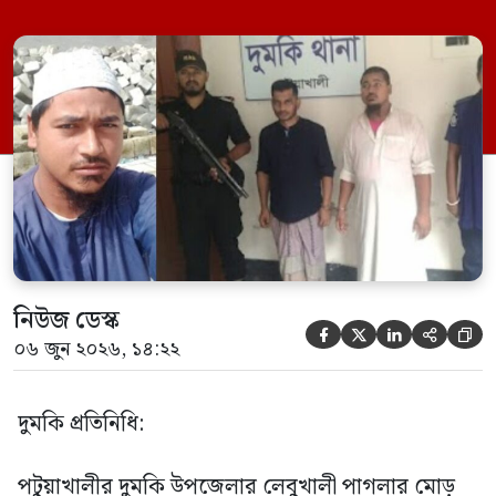
গ্রেফতার করা হয়েছে। পরে তার দেওয়া তথ্যের
ভিত্তিতে অভিযান চালিয়ে মাদক চক্রের আরও
এক সদস্যকে আটক করা হয়। র‍্যাব ও পুলিশ
সূত্রে জানা গেছে, শুক্রবার গোপন সংবাদের
ভিত্তিতে র‍্যাব-৮, সিপিসি-১ পটুয়াখালী ক্যাম্পের
[…]
নিউজ ডেস্ক





০৬ জুন ২০২৬, ১৪:২২
দুমকি প্রতিনিধি:
পটুয়াখালীর দুমকি উপজেলার লেবুখালী পাগলার মোড়