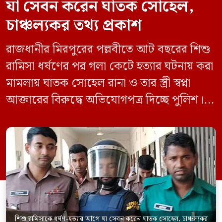
যা সেবন করেন ঘাতক সোহেল,
চাঞ্চল্যকর তথ্য প্রকাশ
রাজধানীর মিরপুরের পল্লবীতে আট বছরের শিশু
রামিসা ধর্ষণের পর গলা কেটে হত্যার ঘটনায় করা
মামলায় ঘাতক সোহেল রানা ও তার স্ত্রী স্বপ্না
আক্তারের বিরুদ্ধে অভিযোগপত্র দিচ্ছে পুলিশ।
একইসঙ্গে রামিসাকে ধর্ষণ-হত্যার আগে ইয়াবা
সেবন করেছিলেন বলে জবানবন্দিতে
জানিয়েছেন আসামি। রোববার (২৪ মে) সকালে
মামলার তদন্ত কর্মকর্তা পল্লবী থানার উপ-
পরিদর্শক অহিদুজ্জামান এ তথ্য নিছিত করেন।
তিনি বলেন, […]
শিশু রামিসাকে ধর্ষণ-হত্যার আগে যা সেবন করেন ঘাতক সোহেল, চাঞ্চল্যকর