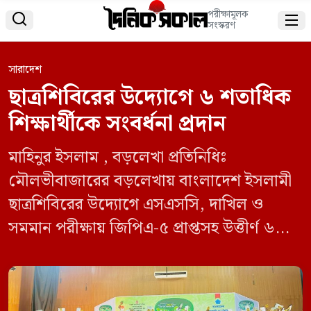
পরীক্ষামূলক


সংস্করণ
সারাদেশ
ছাত্রশিবিরের উদ্যোগে ৬ শতাধিক
শিক্ষার্থীকে সংবর্ধনা প্রদান
মাহিনুর ইসলাম , বড়লেখা প্রতিনিধিঃ
মৌলভীবাজারের বড়লেখায় বাংলাদেশ ইসলামী
ছাত্রশিবিরের উদ্যোগে এসএসসি, দাখিল ও
সমমান পরীক্ষায় জিপিএ-৫ প্রাপ্তসহ উত্তীর্ণ ৬
শতাধিক কৃতি শিক্ষার্থীদের সংবর্ধনা প্রদান করা
হয়েছে। বৃহস্পতিবার (৩১ জুলাই) জেলা পরিষদ
অডিটোরিয়ামে এ সংবর্ধনার আয়োজন করে