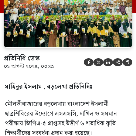
ইসলামী ছাত্রশিবির বড়লেখা উপজেলা। ইসলামী
ছাত্রশিবির উপজেলা শহর শাখার সভাপতি আব্দুর
রহমান এবাদের সভাপতিত্বে ও উত্তর শাখার
সভাপতি […]
প্রতিনিধি ডেস্ক





০১ আগস্ট ২০২৫, ০০:৫১
মাহিনুর ইসলাম , বড়লেখা প্রতিনিধিঃ
মৌলভীবাজারের বড়লেখায় বাংলাদেশ ইসলামী
ছাত্রশিবিরের উদ্যোগে এসএসসি, দাখিল ও সমমান
পরীক্ষায় জিপিএ-৫ প্রাপ্তসহ উত্তীর্ণ ৬ শতাধিক কৃতি
শিক্ষার্থীদের সংবর্ধনা প্রদান করা হয়েছে।