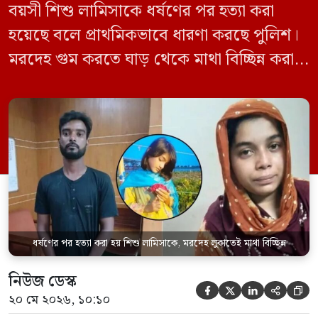
বয়সী শিশু লামিসাকে ধর্ষণের পর হত্যা করা
হয়েছে বলে প্রাথমিকভাবে ধারণা করছে পুলিশ।
মরদেহ গুম করতে ঘাড় থেকে মাথা বিচ্ছিন্ন করা
হয় এবং শরীরের অন্য অংশও টুকরো করার চেষ্টা
চালানো হয় এই নৃশংস হত্যাকাণ্ডে পাশের ফ্ল্যাটের
ভাড়াটিয়া সোহেল রানা (৩০) ও তার স্ত্রী স্বপ্না
আক্তারকে (২৬) মাত্র ৭ ঘণ্টার […]
ধর্ষণের পর হত্যা করা হয় শিশু লামিসাকে, মরদেহ লুকাতেই মাথা বিচ্ছিন্ন
নিউজ ডেস্ক





২০ মে ২০২৬, ১০:১০