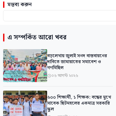
মন্তব্য করুন
এ সম্পর্কিত আরো খবর
বড়লেখায় জুলাই সনদ বাস্তবায়নের
দাবিতে জামায়াতের সমাবেশ ও
গণমিছিল
০৬ আগস্ট ২০২৬

৬০০ শিক্ষার্থী, ১ শিক্ষক: বন্ধের মুখে
সাবেক ছিটমহলের একমাত্র সরকারি
স্কুল