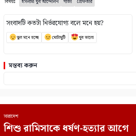
বিষয়ঃ
ইসলামী যুব আন্দোলন
গাঁজা
গ্রেফতার
সংবাদটি কতটা নির্ভরযোগ্য বলে মনে হয়?
ভুল মনে হচ্ছে
মোটামুটি
খুব ভালো
মন্তব্য করুন
সারাদেশ
শিশু রামিসাকে ধর্ষণ-হত্যার আগে