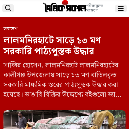
পরীক্ষামূলক


সংস্করণ
সারাদেশ
লালমনিরহাটে সাড়ে ১৩ মণ
সরকারি পাঠ্যপুস্তক উদ্ধার
সাব্বির হোসেন, লালমনিরহাট লালমনিরহাটের
কালীগঞ্জ উপজেলায় সাড়ে ১৩ মণ বাতিলকৃত
সরকারি মাধ্যমিক স্তরের পাঠ্যপুস্তক উদ্ধার করা
হয়েছে। ভাঙারি বিক্রির উদ্দেশ্যে বইগুলো ভ্যানে
করে নেওয়ার সময় স্থানীয়দের সতর্কতায় এ ঘটনা
ঘটে। মঙ্গলবার (২০ মে) সন্ধ্যায় উপজেলার
কাকিনা ইউনিয়নের জিরোপয়েন্ট (পোনাহাটি)