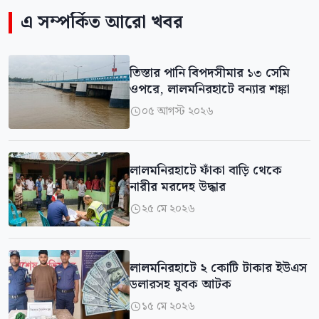
এ সম্পর্কিত আরো খবর
তিস্তার পানি বিপদসীমার ১৩ সেমি
ওপরে, লালমনিরহাটে বন্যার শঙ্কা
০৫ আগস্ট ২০২৬

লালমনিরহাটে ফাঁকা বাড়ি থেকে
নারীর মরদেহ উদ্ধার
২৫ মে ২০২৬

লালমনিরহাটে ২ কোটি টাকার ইউএস
ডলারসহ যুবক আটক
১৫ মে ২০২৬
