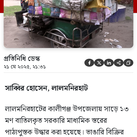
এলাকায় ভ্যানটি আটক করে পুলিশ। এ সময়
ভাঙারি ব্যবসায়ী আলী হোসেনকে আটক করা
হলেও মুচলেকা নিয়ে […]
প্রতিনিধি ডেস্ক





২১ মে ২০২৫, ২১:৩১
সাব্বির হোসেন, লালমনিরহাট
লালমনিরহাটের কালীগঞ্জ উপজেলায় সাড়ে ১৩
মণ বাতিলকৃত সরকারি মাধ্যমিক স্তরের
পাঠ্যপুস্তক উদ্ধার করা হয়েছে। ভাঙারি বিক্রির