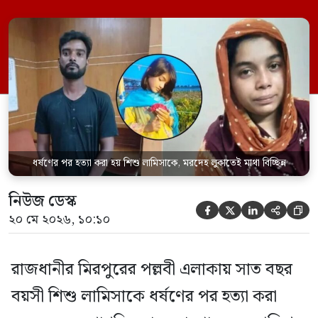
হয় এবং শরীরের অন্য অংশও টুকরো করার চেষ্টা
চালানো হয় এই নৃশংস হত্যাকাণ্ডে পাশের ফ্ল্যাটের
ভাড়াটিয়া সোহেল রানা (৩০) ও তার স্ত্রী স্বপ্না
আক্তারকে (২৬) মাত্র ৭ ঘণ্টার […]
ধর্ষণের পর হত্যা করা হয় শিশু লামিসাকে, মরদেহ লুকাতেই মাথা বিচ্ছিন্ন
নিউজ ডেস্ক





২০ মে ২০২৬, ১০:১০
রাজধানীর মিরপুরের পল্লবী এলাকায় সাত বছর
বয়সী শিশু লামিসাকে ধর্ষণের পর হত্যা করা