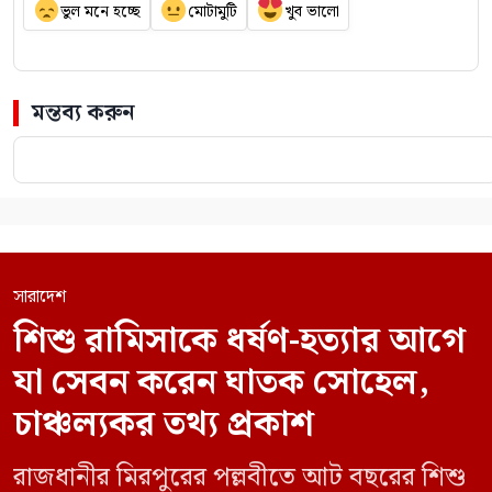
ভুল মনে হচ্ছে
মোটামুটি
খুব ভালো
মন্তব্য করুন
সারাদেশ
শিশু রামিসাকে ধর্ষণ-হত্যার আগে
যা সেবন করেন ঘাতক সোহেল,
চাঞ্চল্যকর তথ্য প্রকাশ
রাজধানীর মিরপুরের পল্লবীতে আট বছরের শিশু