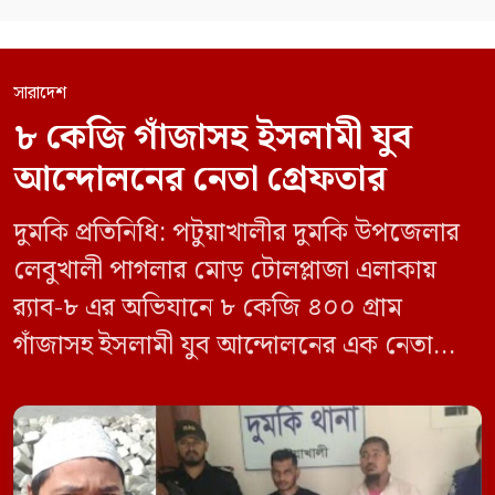
সারাদেশ
৮ কেজি গাঁজাসহ ইসলামী যুব
আন্দোলনের নেতা গ্রেফতার
দুমকি প্রতিনিধি: পটুয়াখালীর দুমকি উপজেলার
লেবুখালী পাগলার মোড় টোলপ্লাজা এলাকায়
র‍্যাব-৮ এর অভিযানে ৮ কেজি ৪০০ গ্রাম
গাঁজাসহ ইসলামী যুব আন্দোলনের এক নেতাকে
গ্রেফতার করা হয়েছে। পরে তার দেওয়া তথ্যের
ভিত্তিতে অভিযান চালিয়ে মাদক চক্রের আরও
এক সদস্যকে আটক করা হয়। র‍্যাব ও পুলিশ