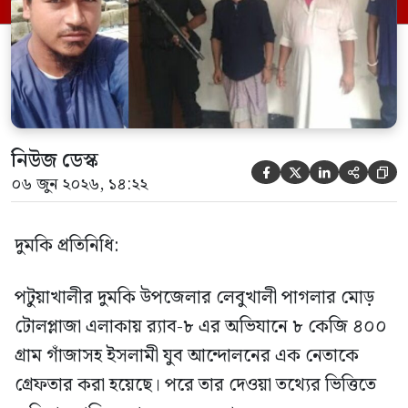
সূত্রে জানা গেছে, শুক্রবার গোপন সংবাদের
ভিত্তিতে র‍্যাব-৮, সিপিসি-১ পটুয়াখালী ক্যাম্পের
[…]
নিউজ ডেস্ক





০৬ জুন ২০২৬, ১৪:২২
দুমকি প্রতিনিধি:
পটুয়াখালীর দুমকি উপজেলার লেবুখালী পাগলার মোড়
টোলপ্লাজা এলাকায় র‍্যাব-৮ এর অভিযানে ৮ কেজি ৪০০
গ্রাম গাঁজাসহ ইসলামী যুব আন্দোলনের এক নেতাকে
গ্রেফতার করা হয়েছে। পরে তার দেওয়া তথ্যের ভিত্তিতে