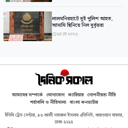
লালমনিরহাটে দুই পুলিশ আহত,
আসামি ছিনিয়ে নিল দুর্বৃত্তরা
১৪ মে ২০২৬

আমাদের সম্পর্কে
যোগাযোগ
ক্যারিয়ার
গোপনীয়তা নীতি
শর্তাবলি ও নীতিমালা
বাংলা কনভার্টার
ইডিবি ট্রেড সেন্টার, ৯৩ কাজী নজরুল ইসলাম এভিনিউ, কারওয়ান বাজার,
ঢাকা-১২১৫