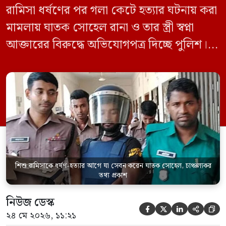
রামিসা ধর্ষণের পর গলা কেটে হত্যার ঘটনায় করা
মামলায় ঘাতক সোহেল রানা ও তার স্ত্রী স্বপ্না
আক্তারের বিরুদ্ধে অভিযোগপত্র দিচ্ছে পুলিশ।
একইসঙ্গে রামিসাকে ধর্ষণ-হত্যার আগে ইয়াবা
সেবন করেছিলেন বলে জবানবন্দিতে
জানিয়েছেন আসামি। রোববার (২৪ মে) সকালে
মামলার তদন্ত কর্মকর্তা পল্লবী থানার উপ-
পরিদর্শক অহিদুজ্জামান এ তথ্য নিছিত করেন।
তিনি বলেন, […]
শিশু রামিসাকে ধর্ষণ-হত্যার আগে যা সেবন করেন ঘাতক সোহেল, চাঞ্চল্যকর
তথ্য প্রকাশ
নিউজ ডেস্ক





২৪ মে ২০২৬, ১১:২১