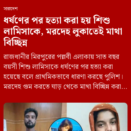
সারাদেশ
ধর্ষণের পর হত্যা করা হয় শিশু
লামিসাকে, মরদেহ লুকাতেই মাথা
বিচ্ছিন্ন
রাজধানীর মিরপুরের পল্লবী এলাকায় সাত বছর
বয়সী শিশু লামিসাকে ধর্ষণের পর হত্যা করা
হয়েছে বলে প্রাথমিকভাবে ধারণা করছে পুলিশ।
মরদেহ গুম করতে ঘাড় থেকে মাথা বিচ্ছিন্ন করা
হয় এবং শরীরের অন্য অংশও টুকরো করার চেষ্টা
চালানো হয় এই নৃশংস হত্যাকাণ্ডে পাশের ফ্ল্যাটের
ভাড়াটিয়া সোহেল রানা (৩০) ও তার স্ত্রী স্বপ্না
আক্তারকে (২৬) মাত্র ৭ ঘণ্টার […]