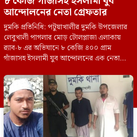
৮ কেজি গাঁজাসহ ইসলামী যুব
আন্দোলনের নেতা গ্রেফতার
দুমকি প্রতিনিধি: পটুয়াখালীর দুমকি উপজেলার
লেবুখালী পাগলার মোড় টোলপ্লাজা এলাকায়
র‍্যাব-৮ এর অভিযানে ৮ কেজি ৪০০ গ্রাম
গাঁজাসহ ইসলামী যুব আন্দোলনের এক নেতাকে
গ্রেফতার করা হয়েছে। পরে তার দেওয়া তথ্যের
ভিত্তিতে অভিযান চালিয়ে মাদক চক্রের আরও
এক সদস্যকে আটক করা হয়। র‍্যাব ও পুলিশ
সূত্রে জানা গেছে, শুক্রবার গোপন সংবাদের
ভিত্তিতে র‍্যাব-৮, সিপিসি-১ পটুয়াখালী ক্যাম্পের
[…]