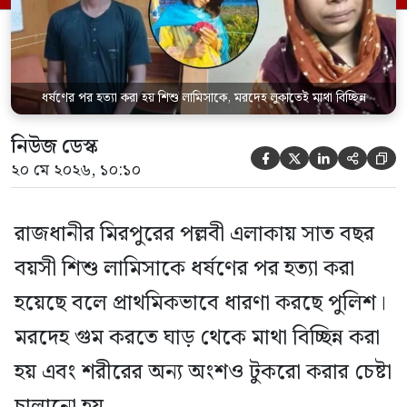
ধর্ষণের পর হত্যা করা হয় শিশু লামিসাকে, মরদেহ লুকাতেই মাথা বিচ্ছিন্ন
নিউজ ডেস্ক





২০ মে ২০২৬, ১০:১০
রাজধানীর মিরপুরের পল্লবী এলাকায় সাত বছর
বয়সী শিশু লামিসাকে ধর্ষণের পর হত্যা করা
হয়েছে বলে প্রাথমিকভাবে ধারণা করছে পুলিশ।
মরদেহ গুম করতে ঘাড় থেকে মাথা বিচ্ছিন্ন করা
হয় এবং শরীরের অন্য অংশও টুকরো করার চেষ্টা
চালানো হয়