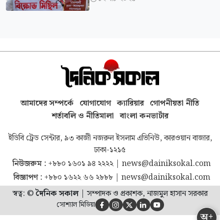
আমাদের সম্পর্কে
যোগাযোগ
ক্যারিয়ার
গোপনীয়তা নীতি
শর্তাবলি ও নীতিমালা
বাংলা কনভার্টার
ইডিবি ট্রেড সেন্টার, ৯৩ কাজী নজরুল ইসলাম এভিনিউ, কারওয়ান বাজার,
ঢাকা-১২১৫
নিউজরুম :
+৮৮০ ১৬০১ ৯৪ ২২২২
|
news@dainiksokal.com
বিজ্ঞাপণ :
+৮৮০ ১৬২২ ৬৬ ২৮৮৮
|
news@dainiksokal.com
স্বত্ব: ©
দৈনিক সকাল
|
সম্পাদক ও প্রকাশক, নাজমুল হাসান সরকার
সোশ্যাল মিডিয়া





অ+