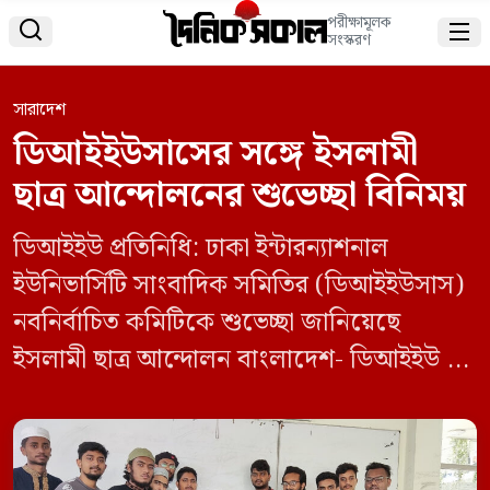
পরীক্ষামূলক


সংস্করণ
সারাদেশ
ডিআইইউসাসের সঙ্গে ইসলামী
ছাত্র আন্দোলনের শুভেচ্ছা বিনিময়
ডিআইইউ প্রতিনিধি: ঢাকা ইন্টারন্যাশনাল
ইউনিভার্সিটি সাংবাদিক সমিতির (ডিআইইউসাস)
নবনির্বাচিত কমিটিকে শুভেচ্ছা জানিয়েছে
ইসলামী ছাত্র আন্দোলন বাংলাদেশ- ডিআইইউ এর
প্রতিনিধিরা। রবিবার (১৮ মে) বিকালে
বিশ্ববিদ্যালয়ের পুরাতন ক্যাম্পাসে সমিতির
সদস্যদের ফুল দিয়ে শুভেচ্ছা জানান ইসলামী ছাত্র