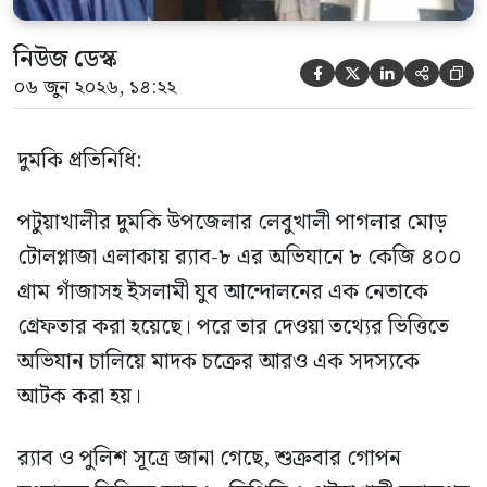
নিউজ ডেস্ক





০৬ জুন ২০২৬, ১৪:২২
দুমকি প্রতিনিধি:
পটুয়াখালীর দুমকি উপজেলার লেবুখালী পাগলার মোড়
টোলপ্লাজা এলাকায় র‍্যাব-৮ এর অভিযানে ৮ কেজি ৪০০
গ্রাম গাঁজাসহ ইসলামী যুব আন্দোলনের এক নেতাকে
গ্রেফতার করা হয়েছে। পরে তার দেওয়া তথ্যের ভিত্তিতে
অভিযান চালিয়ে মাদক চক্রের আরও এক সদস্যকে
আটক করা হয়।
র‍্যাব ও পুলিশ সূত্রে জানা গেছে, শুক্রবার গোপন