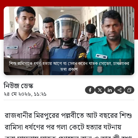
একইসঙ্গে রামিসাকে ধর্ষণ-হত্যার আগে ইয়াবা
সেবন করেছিলেন বলে জবানবন্দিতে
জানিয়েছেন আসামি। রোববার (২৪ মে) সকালে
মামলার তদন্ত কর্মকর্তা পল্লবী থানার উপ-
পরিদর্শক অহিদুজ্জামান এ তথ্য নিছিত করেন।
তিনি বলেন, […]
শিশু রামিসাকে ধর্ষণ-হত্যার আগে যা সেবন করেন ঘাতক সোহেল, চাঞ্চল্যকর
তথ্য প্রকাশ
নিউজ ডেস্ক





২৪ মে ২০২৬, ১১:২১
রাজধানীর মিরপুরের পল্লবীতে আট বছরের শিশু
রামিসা ধর্ষণের পর গলা কেটে হত্যার ঘটনায়