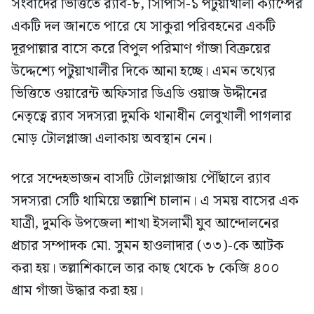
সংবাদের ভিত্তিতে র‍্যাব-৮, সিপিসি-১ পটুয়াখালী ক্যাম্পের
একটি দল জানতে পারে যে সাকুরা পরিবহনের একটি
দূরপাল্লার বাসে করে বিপুল পরিমাণ গাঁজা বিক্রয়ের
উদ্দেশ্যে পটুয়াখালীর দিকে আনা হচ্ছে। এমন তথ্যের
ভিত্তিতে ওয়ারেন্ট অফিসার ডিএডি ওয়াজ উদ্দীনের
নেতৃত্বে র‍্যাব সদস্যরা দুমকি থানাধীন লেবুখালী পাগলার
মোড় টোলপ্লাজা এলাকায় অবস্থান নেন।
পরে সন্দেহভাজন বাসটি টোলপ্লাজায় পৌঁছালে র‍্যাব
সদস্যরা সেটি থামিয়ে তল্লাশি চালান। এ সময় বাসের এক
যাত্রী, দুমকি উপজেলা শাখা ইসলামী যুব আন্দোলনের
প্রচার সম্পাদক মো. সুমন হাওলাদার (৩৩)-কে আটক
করা হয়। তল্লাশিকালে তার কাছ থেকে ৮ কেজি ৪০০
গ্রাম গাঁজা উদ্ধার করা হয়।