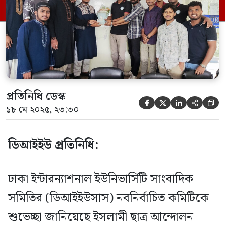
আন্দোলনের ডিআইইউ প্রতিনিধি শামীম মাতুব্বর।
শুভেচ্ছা বিনিময়কালে ইসলামী ছাত্র আন্দোলনের
ডিআইইউ প্রতিনিধি শামীম মাতুব্বর বলেন,
“আমরা সবসময় শিক্ষার্থীদের পাশে আছি।
শিক্ষার্থীদের […]
প্রতিনিধি ডেস্ক





১৮ মে ২০২৫, ২৩:৩০
ডিআইইউ প্রতিনিধি:
ঢাকা ইন্টারন্যাশনাল ইউনিভার্সিটি সাংবাদিক
সমিতির (ডিআইইউসাস) নবনির্বাচিত কমিটিকে
শুভেচ্ছা জানিয়েছে ইসলামী ছাত্র আন্দোলন