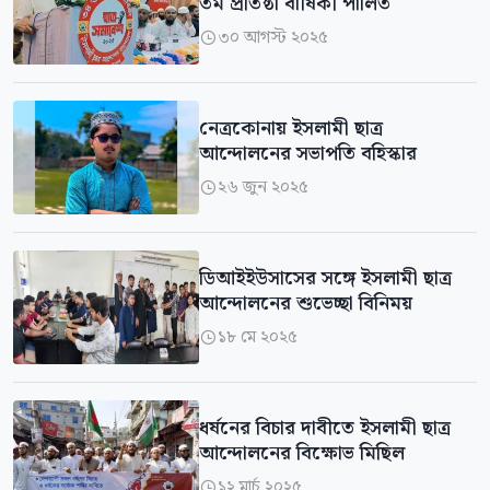
তম প্রতিষ্ঠা বার্ষিকী পালিত
৩০ আগস্ট ২০২৫

নেত্রকোনায় ইসলামী ছাত্র
আন্দোলনের সভাপতি বহিস্কার
২৬ জুন ২০২৫

ডিআইইউসাসের সঙ্গে ইসলামী ছাত্র
আন্দোলনের শুভেচ্ছা বিনিময়
১৮ মে ২০২৫

ধর্ষনের বিচার দাবীতে ইসলামী ছাত্র
আন্দোলনের বিক্ষোভ মিছিল
১২ মার্চ ২০২৫
