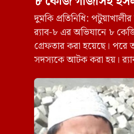
৮ কেজি গাঁজাসহ ইসল
দুমকি প্রতিনিধি: পটুয়াখা
র‍্যাব-৮ এর অভিযানে ৮ কে
গ্রেফতার করা হয়েছে। পরে 
সদস্যকে আটক করা হয়। র‍্যা
র‍্যাব-৮, সিপিসি-১ পটুয়াখাল