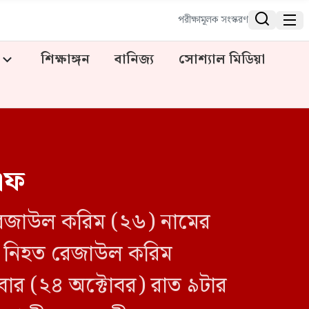


পরীক্ষামূলক সংস্করণ
শিক্ষাঙ্গন
বানিজ্য
সোশ্যাল মিডিয়া
সএফ
রেজাউল করিম (২৬) নামের
। নিহত রেজাউল করিম
িবার (২৪ অক্টোবর) রাত ৯টার