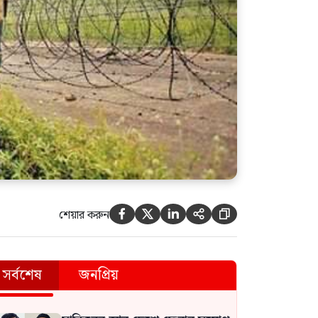
শেয়ার করুন





সর্বশেষ
জনপ্রিয়