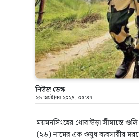
নিউজ ডেস্ক
২৬ অক্টোবর ২০২৪, ০৫:৪৭
ময়মনসিংহের ধোবাউড়া সীমান্তে গুল
(২৬) নামের এক ওষুধ ব্যবসায়ীর মর