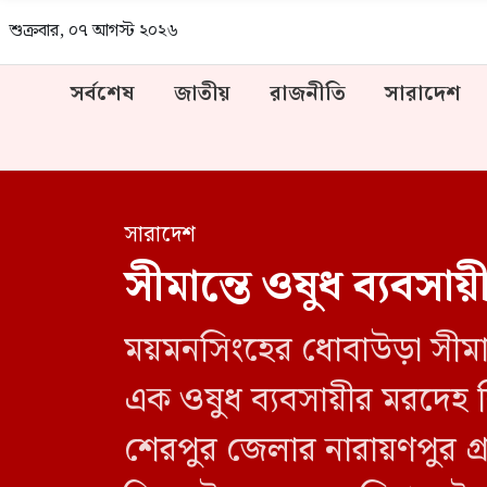
শুক্রবার, ০৭ আগস্ট ২০২৬
সর্বশেষ
জাতীয়
রাজনীতি
সারাদেশ
সারাদেশ
সীমান্তে ওষুধ ব্যব
ময়মনসিংহের ধোবাউড়া সীমা
এক ওষুধ ব্যবসায়ীর মরদেহ
শেরপুর জেলার নারায়ণপুর গ্র