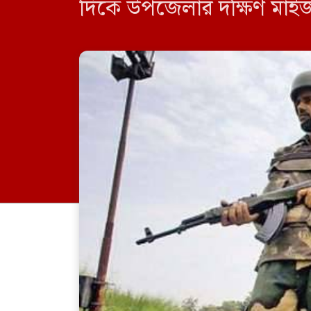
দিকে উপজেলার দক্ষিণ মাইজপা
এলাকায় ১১৩৯/৯ এস পিলার