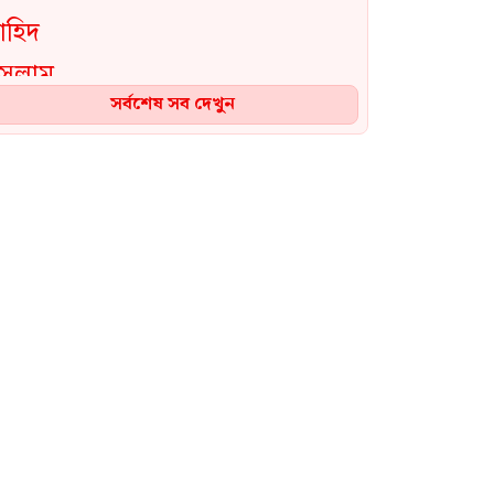
সর্বশেষ সব দেখুন
এই দল যে পরিমাণ অত্যাচারিত
হয়েছে, সেখানে আ.লীগের প্রতি
নমনীয় হওয়ার কোনো কারণ নেই:
সমাজকল্যাণ প্রতিমন্ত্রী