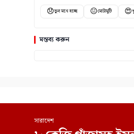
😞
😐
😍
ভুল মনে হচ্ছে
মোটামুটি
খ
মন্তব্য করুন
সারাদেশ