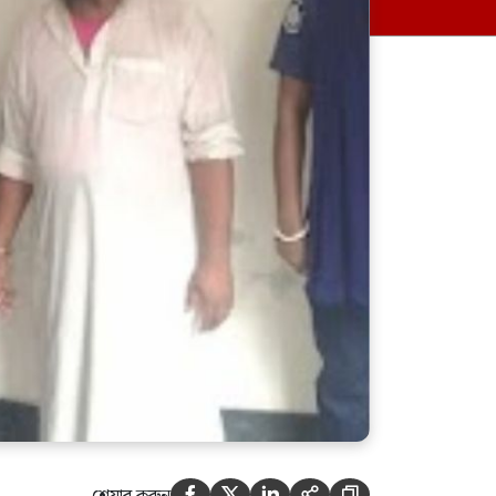
মেহেরপুরের গাংনীর ধলা সীমান্তে
৫ জনকে পুশইন করার চেষ্টা, রুখে
দিল বিজিবি




