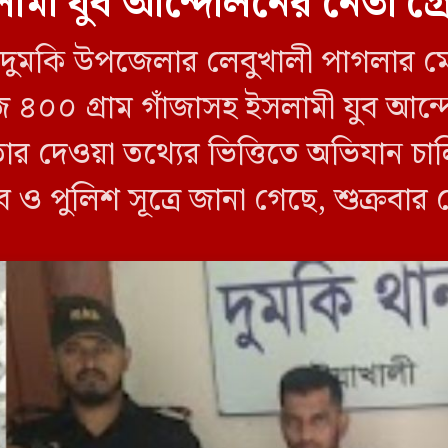
ামী যুব আন্দোলনের নেতা গ্
লীর দুমকি উপজেলার লেবুখালী পাগলার ম
জি ৪০০ গ্রাম গাঁজাসহ ইসলামী যুব আ
তার দেওয়া তথ্যের ভিত্তিতে অভিযান 
ব ও পুলিশ সূত্রে জানা গেছে, শুক্রবার
ী ক্যাম্পের […]