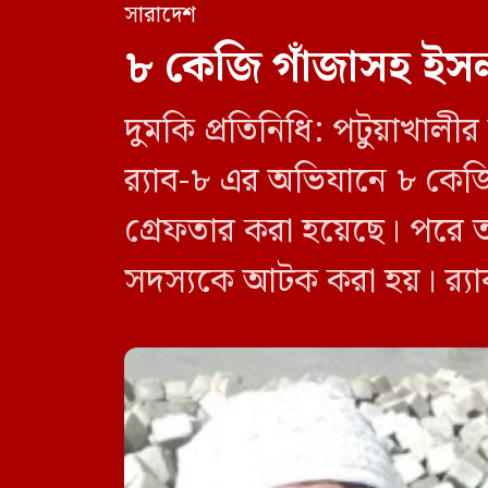
সারাদেশ
৮ কেজি গাঁজাসহ ইসল
দুমকি প্রতিনিধি: পটুয়াখা
র‍্যাব-৮ এর অভিযানে ৮ কে
গ্রেফতার করা হয়েছে। পরে 
সদস্যকে আটক করা হয়। র‍্যা
র‍্যাব-৮, সিপিসি-১ পটুয়াখাল