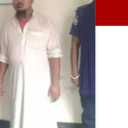
মুন্সীগঞ্জে ৪ কেজি গাঁজাসহ রিয়াদ
গ্রেপ্তার
বাংলাদেশকে চাপে রাখতে ভারত
সরকার ‘হাসিনা কার্ড’ খেলছে:
সাইফুল হক
‘এই রকম এতিম দশায় ওপেন করা
হইলো কেনো’: প্রশ্ন ফারুকীর
আজ ডিজিএফআইয়ের গোপন
বন্দিশালা জেআইসি পরিদর্শনে
যাচ্ছেন ট্রাইব্যুনাল
সিন্ডিকেট ভেঙে কৃষকদের লাভ
নিশ্চিত করা হবে: আইনমন্ত্রী