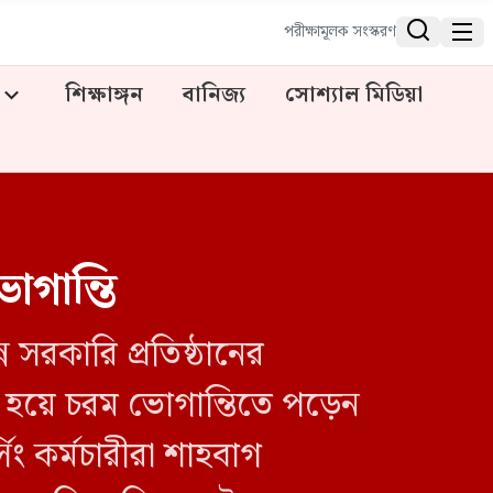


পরীক্ষামূলক সংস্করণ
শিক্ষাঙ্গন
বানিজ্য
সোশ্যাল মিডিয়া
োগান্তি
সরকারি প্রতিষ্ঠানের
টি হয়ে চরম ভোগান্তিতে পড়েন
ং কর্মচারীরা শাহবাগ