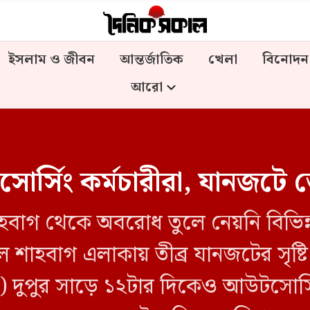
ইসলাম ও জীবন
আন্তর্জাতিক
খেলা
বিনোদন
আরো
র্সিং কর্মচারীরা, যানজটে ভ
হবাগ থেকে অবরোধ তুলে নেয়নি বিভিন্ন 
ে শাহবাগ এলাকায় তীব্র যানজটের সৃষ্
) দুপুর সাড়ে ১২টার দিকেও আউটসোর্সি