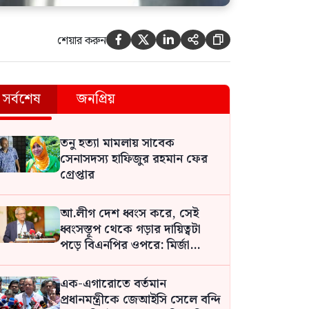
প্রতিরক্ষা সহযোগিতা জোরদারে
তুরস্ক, সৌদি ও পাকিস্তানের মধ্যে
শেয়ার করুন





চুক্তি স্বাক্ষরিত
সর্বশেষ
জনপ্রিয়
তনু হত্যা মামলায় সাবেক
সেনাসদস্য হাফিজুর রহমান ফের
গ্রেপ্তার
আ.লীগ দেশ ধ্বংস করে, সেই
ধ্বংসস্তূপ থেকে গড়ার দায়িত্বটা
পড়ে বিএনপির ওপরে: মির্জা
ফখরুল
এক-এগারোতে বর্তমান
প্রধানমন্ত্রীকে জেআইসি সেলে বন্দি