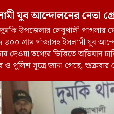
ামী যুব আন্দোলনের নেতা গ্
লীর দুমকি উপজেলার লেবুখালী পাগলার ম
জি ৪০০ গ্রাম গাঁজাসহ ইসলামী যুব আ
তার দেওয়া তথ্যের ভিত্তিতে অভিযান 
ব ও পুলিশ সূত্রে জানা গেছে, শুক্রবার
ী ক্যাম্পের […]