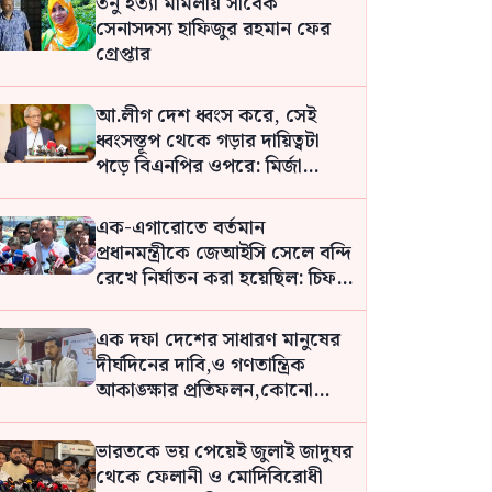
তনু হত্যা মামলায় সাবেক
সেনাসদস্য হাফিজুর রহমান ফের
গ্রেপ্তার
আ.লীগ দেশ ধ্বংস করে, সেই
ধ্বংসস্তূপ থেকে গড়ার দায়িত্বটা
পড়ে বিএনপির ওপরে: মির্জা
ফখরুল
এক-এগারোতে বর্তমান
প্রধানমন্ত্রীকে জেআইসি সেলে বন্দি
রেখে নির্যাতন করা হয়েছিল: চিফ
প্রসিকিউটর
এক দফা দেশের সাধারণ মানুষের
দীর্ঘদিনের দাবি,ও গণতান্ত্রিক
আকাঙ্ক্ষার প্রতিফলন,কোনো
ব্যক্তির দেওয়া নয়: নুর
ভারতকে ভয় পেয়েই জুলাই জাদুঘর
থেকে ফেলানী ও মোদিবিরোধী