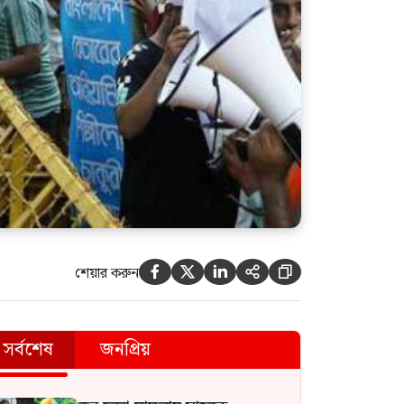
শেয়ার করুন





সর্বশেষ
জনপ্রিয়