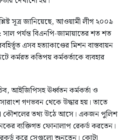
ফতার দেখানো হয়।’
শ্লিষ্ট সূত্র জানিয়েছে, আওয়ামী লীগ ২০০৯
সাল পর্যন্ত বিএনপি-জামায়াতের শত শত
বহির্ভূত এসব হত্যাকাণ্ডের মিশন বাস্তবায়ন
িটে কর্মরত কতিপয় কর্মকর্তাকে ব্যবহার
চিব, আইজিপিসহ ঊর্ধ্বতন কর্মকর্তা ও
 সারাংশ গণভবন থেকে উদ্ধার হয়। তাতে
নানা কৌশলের তথ্য উঠে আসে। একজন পুলিশ
েকের ব্যক্তিগত ফোনালাপ রেকর্ড করতেন।
েকর্ড করে সেগুলো শুনতেন। কোটা