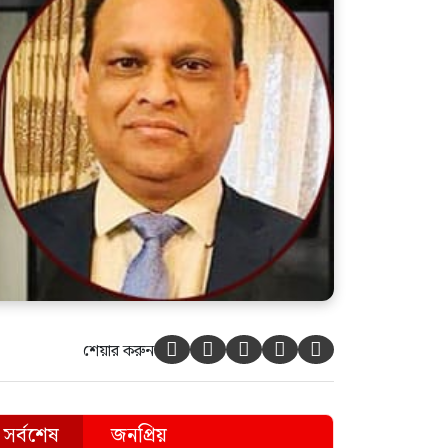
শেয়ার করুন





সর্বশেষ
জনপ্রিয়