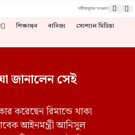


পরীক্ষামূলক সংস্করণ
ন
শিক্ষাঙ্গন
বানিজ্য
সোশ্যাল মিডিয়া
 যা জানালেন সেই
ার করেছেন রিমান্ডে থাকা
াবেক আইনমন্ত্রী আনিসুল