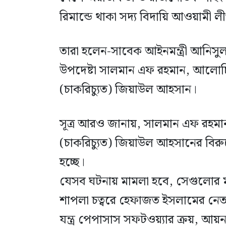
রিমান্ডে থাকা সদ্য বিদায়ি আওয়ামী 
তারা হলেন-সাবেক আইনমন্ত্রী আনিসুল 
উপদেষ্টা সালমান এফ রহমান, আলোচি
(চাকরিচ্যুত) জিয়াউল আহসান।
সূত্র আরও জানায়, সালমান এফ রহম
(চাকরিচ্যুত) জিয়াউল আহসানের বিরুদ
হচ্ছে।
যেসব ঘটনায় মামলা হবে, সেগুলোর ম
শাপলা চত্বরে হেফাজত ইসলামের নে
যন্ত্র পেপাসাস সফটওয়্যার ক্রয়, আয়