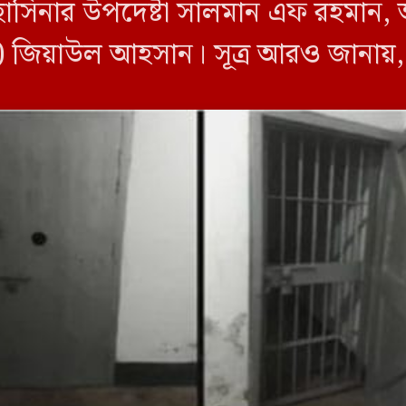
খ হাসিনার উপদেষ্টা সালমান এফ রহমান,
ত) জিয়াউল আহসান। সূত্র আরও জানায়
রেল (চাকরিচ্যুত) জিয়াউল আহসানের 