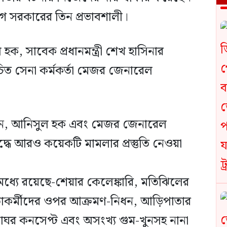
লীগ সরকারের তিন প্রভাবশালী।
হক, সাবেক প্রধানমন্ত্রী শেখ হাসিনার
ত সেনা কর্মকর্তা মেজর জেনারেল
ান, আনিসুল হক এবং মেজর জেনারেল
্ধে আরও কয়েকটি মামলার প্রস্তুতি নেওয়া
ধ্যে রয়েছে-শেয়ার কেলেঙ্কারি, মতিঝিলের
তাকর্মীদের ওপর আক্রমণ-নিধন, আড়িপাতার
নাঘর কনসেপ্ট এবং অসংখ্য গুম-খুনসহ নানা