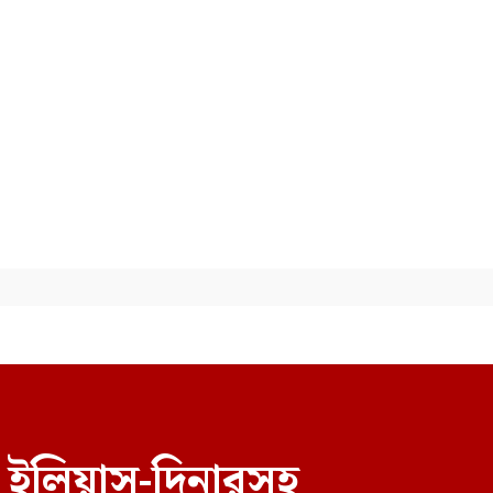
আর হবে না: স্বরাষ্ট্রমন্ত্রী
‘জিয়াউর রহমান অটোক্রেট শাসক
ছিলেন না, তাই প্রদর্শনীতে মুজিব
থাকলেও শহীদ জিয়ার ভূমিকা রাখা
হয়নি: জামায়াতের আমির
 ইলিয়াস-দিনারসহ