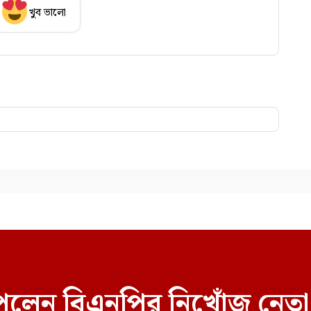
খুব ভালো
েলেন বিএনপির নিখোঁজ নেতা