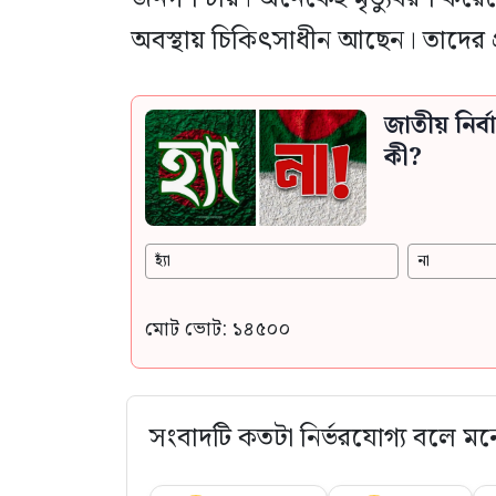
অবস্থায় চিকিৎসাধীন আছেন। তাদের প্রতি
জাতীয় নির
কী?
হ্যাঁ
না
মোট ভোট: ১৪৫০০
সংবাদটি কতটা নির্ভরযোগ্য বলে মন