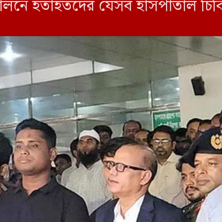
নে হতাহতদের যেসব হাসপাতাল চিকিৎ
র সেসব ফেরত দেওয়ার পাশাপাশি তাদে