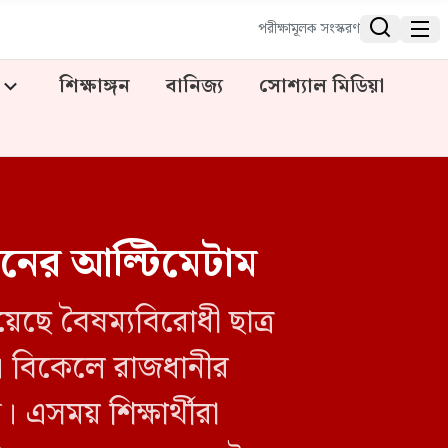


পরীক্ষামূলক সংস্করণ
শিক্ষাঙ্গন
বানিজ্য
সোশ্যাল মিডিয়া
 দিনের আল্টিমেটাম
য়েছে বৈষম্যবিরোধী ছাত্র
। বিকেলে রাজধানীর
 এসময় শিক্ষার্থীরা