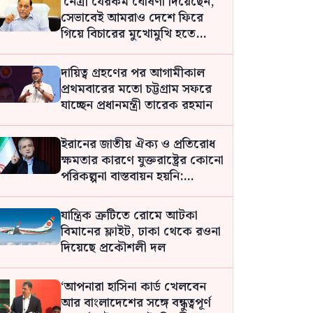
‘নেত্রী যেরকম ঘোষণা দিয়েছেন,
সেভাবেই আমরাও দেশে ফিরে
গিয়ে বিচারের মুখোমুখি হতে
প্রস্তুত: আসাদুজ্জামান খান কামাল
দায়িত্ব গ্রহণের পর আগামীকাল
প্রথমবারের মতো চট্টগ্রাম সফরে
যাচ্ছেন প্রধানমন্ত্রী তারেক রহমান
ইরানের জাতীয় ঐক্য ও প্রতিরোধ
ক্ষমতার কারণে যুক্তরাষ্ট্রের কোনো
পরিকল্পনা বাস্তবায়ন হয়নি:
পেজেশকিয়ান
যান্ত্রিক ত্রুটিতে রোমে আটকা
বিমানের ফ্লাইট, ঢাকা থেকে রওনা
দিয়েছে প্রকৌশলী দল
‘আপনারা হাসিনা কার্ড খেলবেন
আর বাংলাদেশের সঙ্গে বন্ধুত্বপূর্ণ