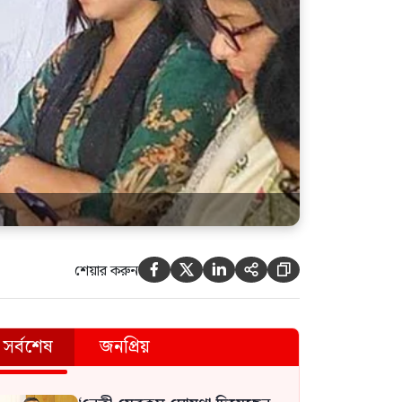
শেয়ার করুন





সর্বশেষ
জনপ্রিয়