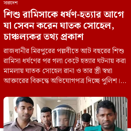
সারাদেশ
শিশু রামিসাকে ধর্ষণ-হত্যার আগে
যা সেবন করেন ঘাতক সোহেল,
চাঞ্চল্যকর তথ্য প্রকাশ
রাজধানীর মিরপুরের পল্লবীতে আট বছরের শিশু
রামিসা ধর্ষণের পর গলা কেটে হত্যার ঘটনায় করা
মামলায় ঘাতক সোহেল রানা ও তার স্ত্রী স্বপ্না
আক্তারের বিরুদ্ধে অভিযোগপত্র দিচ্ছে পুলিশ।
একইসঙ্গে রামিসাকে ধর্ষণ-হত্যার আগে ইয়াবা
সেবন করেছিলেন বলে জবানবন্দিতে
জানিয়েছেন আসামি। রোববার (২৪ মে) সকালে
মামলার তদন্ত কর্মকর্তা পল্লবী থানার উপ-
পরিদর্শক অহিদুজ্জামান এ তথ্য নিছিত করেন।