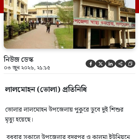
বাসিন্দা মো. আনোয়ারের ছেলে। পুলিশ ও নিহত
শিশুদের স্বজনরা জানান, সকালে […]
নিউজ ডেস্ক





০৩ জুন ২০২৬, ২১:১৫
লালমোহন (ভোলা) প্রতিনিধি
ভোলার লালমোহন উপজেলায় পুকুরে ডুবে দুই শিশুর
মৃত্যু হয়েছে।
বুধবার সকালে উপজেলার বদরপুর ও কালমা ইউনিয়নে