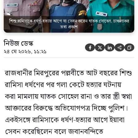
তিনি বলেন, […]
শিশু রামিসাকে ধর্ষণ-হত্যার আগে যা সেবন করেন ঘাতক সোহেল, চাঞ্চল্যকর
তথ্য প্রকাশ
নিউজ ডেস্ক





২৪ মে ২০২৬, ১১:২১
রাজধানীর মিরপুরের পল্লবীতে আট বছরের শিশু
রামিসা ধর্ষণের পর গলা কেটে হত্যার ঘটনায়
করা মামলায় ঘাতক সোহেল রানা ও তার স্ত্রী স্বপ্না
আক্তারের বিরুদ্ধে অভিযোগপত্র দিচ্ছে পুলিশ।
একইসঙ্গে রামিসাকে ধর্ষণ-হত্যার আগে ইয়াবা
সেবন করেছিলেন বলে জবানবন্দিতে