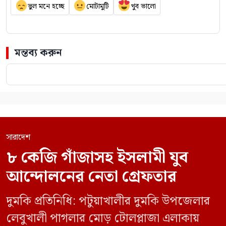
ভুল মনে হচ্ছে
মোটামুটি
খুব ভালো
মন্তব্য করুন
সারাদেশ
৮ কেজি গাঁজাসহ ইসলামী যুব
আন্দোলনের নেতা গ্রেফতার
দুমকি প্রতিনিধি: পটুয়াখালীর দুমকি উপজেলার
লেবুখালী পাগলার মোড় টোলপ্লাজা এলাকায়