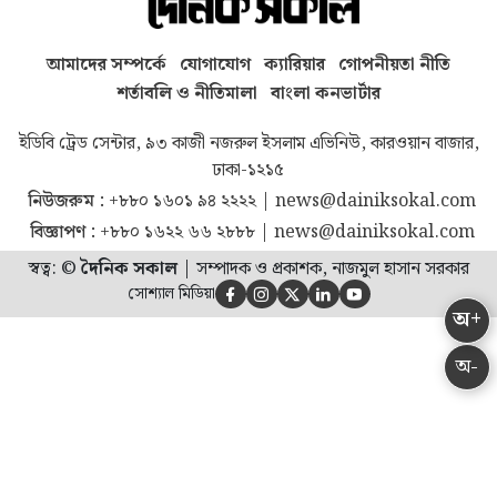
আমাদের সম্পর্কে
যোগাযোগ
ক্যারিয়ার
গোপনীয়তা নীতি
শর্তাবলি ও নীতিমালা
বাংলা কনভার্টার
ইডিবি ট্রেড সেন্টার, ৯৩ কাজী নজরুল ইসলাম এভিনিউ, কারওয়ান বাজার,
ঢাকা-১২১৫
নিউজরুম :
+৮৮০ ১৬০১ ৯৪ ২২২২
|
news@dainiksokal.com
বিজ্ঞাপণ :
+৮৮০ ১৬২২ ৬৬ ২৮৮৮
|
news@dainiksokal.com
স্বত্ব: ©
দৈনিক সকাল
|
সম্পাদক ও প্রকাশক, নাজমুল হাসান সরকার
সোশ্যাল মিডিয়া





অ+
অ-