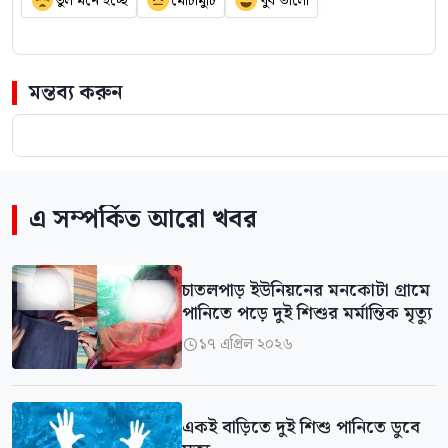
ভুল মনে হচ্ছে
মোটামুটি
খুব ভালো
মন্তব্য করুন
এ সম্পর্কিত আরো খবর
চাতলপাড় ইউনিয়নের মনকোটা গ্রামে
পানিতে পড়ে দুই শিশুর মর্মান্তিক মৃত্যু
১৭ এপ্রিল ২০২৬

একই বাড়িতে দুই শিশু পানিতে ডুবে