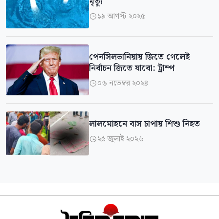
মৃত্যু
১৯ আগস্ট ২০২৫

পেনসিলভানিয়ায় জিতে গেলেই
নির্বাচন জিতে যাবো: ট্রাম্প
০৬ নভেম্বর ২০২৪

লালমোহনে বাস চাপায় শিশু নিহত
২৫ জুলাই ২০২৬
