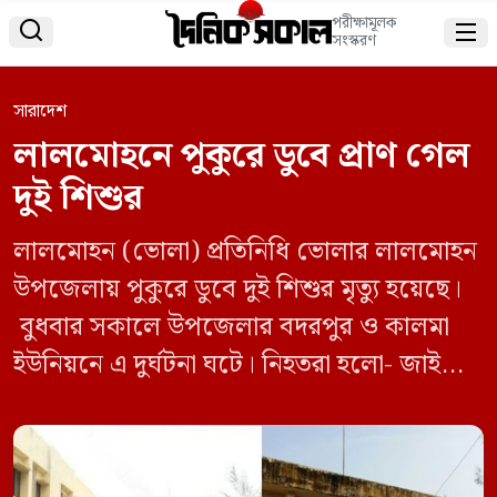
পরীক্ষামূলক


সংস্করণ
সারাদেশ
লালমোহনে পুকুরে ডুবে প্রাণ গেল
দুই শিশুর
লালমোহন (ভোলা) প্রতিনিধি ভোলার লালমোহন
উপজেলায় পুকুরে ডুবে দুই শিশুর মৃত্যু হয়েছে।
বুধবার সকালে উপজেলার বদরপুর ও কালমা
ইউনিয়নে এ দুর্ঘটনা ঘটে। নিহতরা হলো- জাইমা
ও শাহাদাত। জাইমা বদরপুর ইউনিয়নের ২ নম্বর
ওয়ার্ডের বাসিন্দা মো. জামশেদের মেয়ে এবং
শাহাদাত কালমা ইউনিয়নের ২ নম্বর ওয়ার্ডের