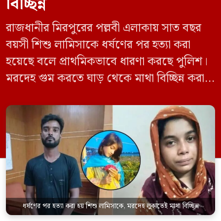
বিচ্ছিন্ন
রাজধানীর মিরপুরের পল্লবী এলাকায় সাত বছর
বয়সী শিশু লামিসাকে ধর্ষণের পর হত্যা করা
হয়েছে বলে প্রাথমিকভাবে ধারণা করছে পুলিশ।
মরদেহ গুম করতে ঘাড় থেকে মাথা বিচ্ছিন্ন করা
হয় এবং শরীরের অন্য অংশও টুকরো করার চেষ্টা
চালানো হয় এই নৃশংস হত্যাকাণ্ডে পাশের ফ্ল্যাটের
ভাড়াটিয়া সোহেল রানা (৩০) ও তার স্ত্রী স্বপ্না
আক্তারকে (২৬) মাত্র ৭ ঘণ্টার […]
ধর্ষণের পর হত্যা করা হয় শিশু লামিসাকে, মরদেহ লুকাতেই মাথা বিচ্ছিন্ন