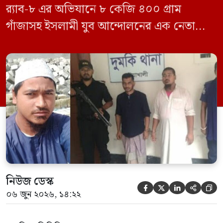
র‍্যাব-৮ এর অভিযানে ৮ কেজি ৪০০ গ্রাম
গাঁজাসহ ইসলামী যুব আন্দোলনের এক নেতাকে
গ্রেফতার করা হয়েছে। পরে তার দেওয়া তথ্যের
ভিত্তিতে অভিযান চালিয়ে মাদক চক্রের আরও
এক সদস্যকে আটক করা হয়। র‍্যাব ও পুলিশ
সূত্রে জানা গেছে, শুক্রবার গোপন সংবাদের
ভিত্তিতে র‍্যাব-৮, সিপিসি-১ পটুয়াখালী ক্যাম্পের
[…]
নিউজ ডেস্ক





০৬ জুন ২০২৬, ১৪:২২