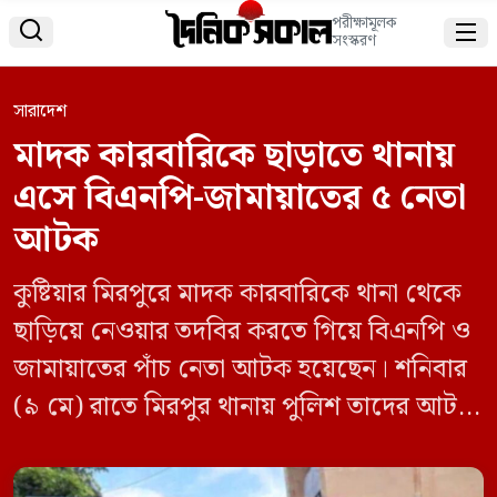
পরীক্ষামূলক


সংস্করণ
সারাদেশ
মাদক কারবারিকে ছাড়াতে থানায়
এসে বিএনপি-জামায়াতের ৫ নেতা
আটক
কুষ্টিয়ার মিরপুরে মাদক কারবারিকে থানা থেকে
ছাড়িয়ে নেওয়ার তদবির করতে গিয়ে বিএনপি ও
জামায়াতের পাঁচ নেতা আটক হয়েছেন। শনিবার
(৯ মে) রাতে মিরপুর থানায় পুলিশ তাদের আটক
করে। আটককৃতরা হলেন- উপজেলার নওদা
আজমপুর গ্রামের নূর মোহাম্মদ মোল্লার ছেলে