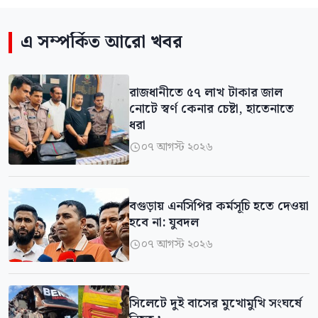
এ সম্পর্কিত আরো খবর
রাজধানীতে ৫৭ লাখ টাকার জাল
নোটে স্বর্ণ কেনার চেষ্টা, হাতেনাতে
ধরা
০৭ আগস্ট ২০২৬

বগুড়ায় এনসিপির কর্মসূচি হতে দেওয়া
হবে না: যুবদল
০৭ আগস্ট ২০২৬

সিলেটে দুই বাসের মুখোমুখি সংঘর্ষে