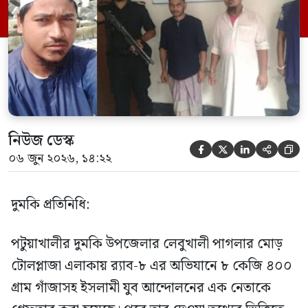
সূত্রে জানা গেছে, শুক্রবার গোপন সংবাদের
ভিত্তিতে র‍্যাব-৮, সিপিসি-১ পটুয়াখালী ক্যাম্পের
[…]
নিউজ ডেস্ক





০৬ জুন ২০২৬, ১৪:২২
দুমকি প্রতিনিধি:
পটুয়াখালীর দুমকি উপজেলার লেবুখালী পাগলার মোড়
টোলপ্লাজা এলাকায় র‍্যাব-৮ এর অভিযানে ৮ কেজি ৪০০
গ্রাম গাঁজাসহ ইসলামী যুব আন্দোলনের এক নেতাকে