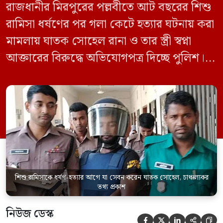
রাজধানীর মিরপুরের পল্লবীতে আট বছরের শিশু
রামিসা ধর্ষণের পর গলা কেটে হত্যার ঘটনায় করা
মামলায় ঘাতক সোহেল রানা ও তার স্ত্রী স্বপ্না
আক্তারের বিরুদ্ধে অভিযোগপত্র দিচ্ছে পুলিশ।
একইসঙ্গে রামিসাকে ধর্ষণ-হত্যার আগে ইয়াবা
সেবন করেছিলেন বলে জবানবন্দিতে
জানিয়েছেন আসামি। রোববার (২৪ মে) সকালে
মামলার তদন্ত কর্মকর্তা পল্লবী থানার উপ-
পরিদর্শক অহিদুজ্জামান এ তথ্য নিছিত করেন।
তিনি বলেন, […]
শিশু রামিসাকে ধর্ষণ-হত্যার আগে যা সেবন করেন ঘাতক সোহেল, চাঞ্চল্যকর
তথ্য প্রকাশ
নিউজ ডেস্ক




