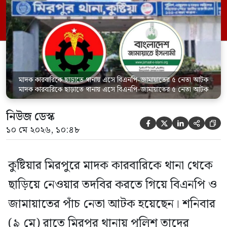
এনামুল হক (৪৫), আলী আকবরের ছেলে সুজন
আলী (৩৩), মৃত মেহের আলী মালিথার ছেলে
আলাউদ্দিন (৪৩), রমজান […]
মাদক কারবারিকে ছাড়াতে থানায় এসে বিএনপি-জামায়াতের ৫ নেতা আটক
মাদক কারবারিকে ছাড়াতে থানায় এসে বিএনপি-জামায়াতের ৫ নেতা আটক
নিউজ ডেস্ক





১০ মে ২০২৬, ১০:৪৮
কুষ্টিয়ার মিরপুরে মাদক কারবারিকে থানা থেকে
ছাড়িয়ে নেওয়ার তদবির করতে গিয়ে বিএনপি ও
জামায়াতের পাঁচ নেতা আটক হয়েছেন। শনিবার
(৯ মে) রাতে মিরপুর থানায় পুলিশ তাদের