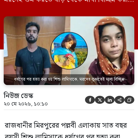
হয় এবং শরীরের অন্য অংশও টুকরো করার চেষ্টা
চালানো হয় এই নৃশংস হত্যাকাণ্ডে পাশের ফ্ল্যাটের
ভাড়াটিয়া সোহেল রানা (৩০) ও তার স্ত্রী স্বপ্না
আক্তারকে (২৬) মাত্র ৭ ঘণ্টার […]
ধর্ষণের পর হত্যা করা হয় শিশু লামিসাকে, মরদেহ লুকাতেই মাথা বিচ্ছিন্ন
নিউজ ডেস্ক





২০ মে ২০২৬, ১০:১০
রাজধানীর মিরপুরের পল্লবী এলাকায় সাত বছর
বয়সী শিশু লামিসাকে ধর্ষণের পর হত্যা করা