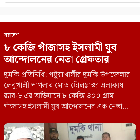
সারাদেশ
৮ কেজি গাঁজাসহ ইসলামী যুব
আন্দোলনের নেতা গ্রেফতার
দুমকি প্রতিনিধি: পটুয়াখালীর দুমকি উপজেলার
লেবুখালী পাগলার মোড় টোলপ্লাজা এলাকায়
র‍্যাব-৮ এর অভিযানে ৮ কেজি ৪০০ গ্রাম
গাঁজাসহ ইসলামী যুব আন্দোলনের এক নেতাকে
গ্রেফতার করা হয়েছে। পরে তার দেওয়া তথ্যের
ভিত্তিতে অভিযান চালিয়ে মাদক চক্রের আরও
এক সদস্যকে আটক করা হয়। র‍্যাব ও পুলিশ