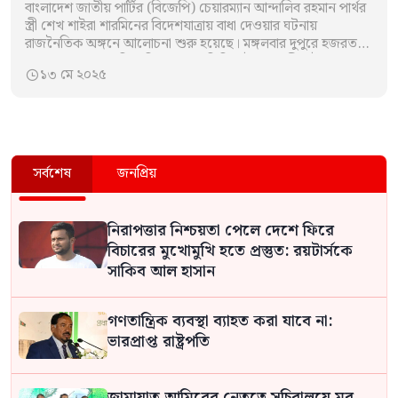
বাংলাদেশ জাতীয় পার্টির (বিজেপি) চেয়ারম্যান আন্দালিব রহমান পার্থর
স্ত্রী শেখ শাইরা শারমিনের বিদেশযাত্রায় বাধা দেওয়ার ঘটনায়
রাজনৈতিক অঙ্গনে আলোচনা শুরু হয়েছে। মঙ্গলবার দুপুরে হজরত
শাহজালাল আন্তর্জাতিক বিমানবন্দরে তিনি থাইল্যান্ডগামী থাই…
১৩ মে ২০২৫

সর্বশেষ
জনপ্রিয়
নিরাপত্তার নিশ্চয়তা পেলে দেশে ফিরে
বিচারের মুখোমুখি হতে প্রস্তুত: রয়টার্সকে
সাকিব আল হাসান
গণতান্ত্রিক ব্যবস্থা ব্যাহত করা যাবে না:
ভারপ্রাপ্ত রাষ্ট্রপতি
জামায়াত আমিরের নেতৃত্বে সচিবালয়ে মব