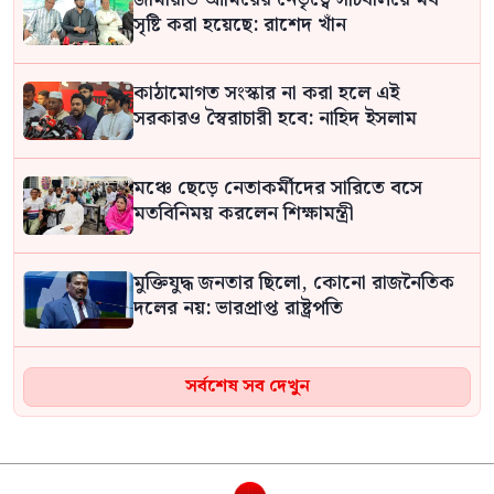
সৃষ্টি করা হয়েছে: রাশেদ খাঁন
কাঠামোগত সংস্কার না করা হলে এই
সরকারও স্বৈরাচারী হবে: নাহিদ ইসলাম
মঞ্চে ছেড়ে নেতাকর্মীদের সারিতে বসে
মতবিনিময় করলেন শিক্ষামন্ত্রী
মুক্তিযুদ্ধ জনতার ছিলো, কোনো রাজনৈতিক
দলের নয়: ভারপ্রাপ্ত রাষ্ট্রপতি
ফাঁসির দণ্ডপ্রাপ্ত শেখ হাসিনাকে ইন্টারপোলের
সর্বশেষ সব দেখুন
মাধ্যমে রেড নোটিশ জারি করে ফিরিয়ে
আনার দাবি জামায়াতের
ফ্যাসিস্ট পূজারী সাকিবের সব রেকর্ড ইতিহাস