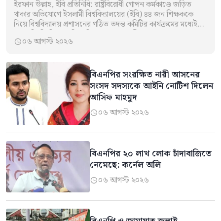
ইরফান উল্লাহ, ইবি প্রতিনিধি: রাষ্ট্রবিরোধী গোপন কর্মকাণ্ডে জড়িত
থাকার অভিযোগে ইসলামী বিশ্ববিদ্যালয়ের (ইবি) ৪৪ জন শিক্ষককে
নিয়ে বিশ্ববিদ্যালয় প্রশাসনের গঠিত তদন্ত কমিটির কার্যক্রমের মধ্যেই
পৃথক বিবৃতি দিয়েছে বিএনপি ও জামায়াতপন্থী…
০৬ আগস্ট ২০২৬

বিএনপির সংরক্ষিত নারী আসনের
সংসদ সদস্যকে আইনি নোটিশ দিলেন
আসিফ মাহমুদ
০৬ আগস্ট ২০২৬

বিএনপির ২০ লাখ লোক চাঁদাবাজিতে
নেমেছে: কর্নেল অলি
০৬ আগস্ট ২০২৬
