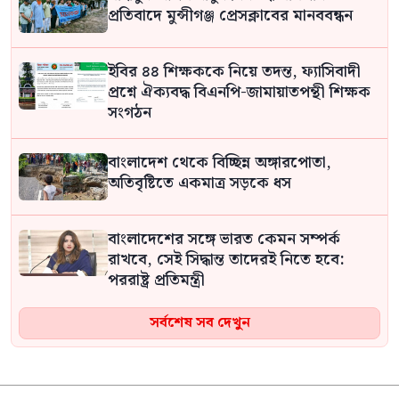
প্রতিবাদে মুন্সীগঞ্জ প্রেসক্লাবের মানববন্ধন
ইবির ৪৪ শিক্ষককে নিয়ে তদন্ত, ফ্যাসিবাদী
প্রশ্নে ঐক্যবদ্ধ বিএনপি-জামায়াতপন্থী শিক্ষক
সংগঠন
বাংলাদেশ থেকে বিচ্ছিন্ন অঙ্গারপোতা,
অতিবৃষ্টিতে একমাত্র সড়কে ধস
বাংলাদেশের সঙ্গে ভারত কেমন সম্পর্ক
রাখবে, সেই সিদ্ধান্ত তাদেরই নিতে হবে:
পররাষ্ট্র প্রতিমন্ত্রী
সর্বশেষ সব দেখুন
বিএনপির সংরক্ষিত নারী আসনের সংসদ
সদস্যকে আইনি নোটিশ দিলেন আসিফ
মাহমুদ