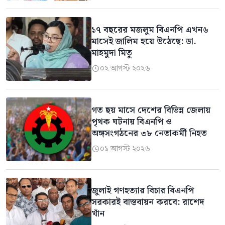
১৭ বছরের মজলুম বিএনপি এখন৬
মাসেই জালিম হয়ে উঠেছে: ডা.
মাহমুদা মিতু
০২ আগস্ট ২০২৬

গত ছয় মাসে দেশের বিভিন্ন জেলায়
পৃথক ঘটনায় বিএনপি ও
অঙ্গসংগঠনের ৩৮ নেতাকর্মী নিহত
০১ আগস্ট ২০২৬

জুলাই গণহত্যার বিচার বিএনপি
সরকারই বাস্তবায়ন করবে: রাশেদ
খাঁন