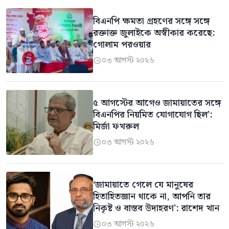
বিএনপি ক্ষমতা গ্রহণের সঙ্গে সঙ্গে
রক্তাক্ত জুলাইকে অস্বীকার করেছে:
গোলাম পরওয়ার
০৩ আগস্ট ২০২৬

৫ আগস্টের আগেও জামায়াতের সঙ্গে
বিএনপির নিয়মিত যোগাযোগ ছিল’:
মির্জা ফখরুল
০৩ আগস্ট ২০২৬

‘জামায়াতে গেলে যে মানুষের
হিতাহিতজ্ঞান থাকে না, আপনি তার
নিকৃষ্ট ও বাস্তব উদাহরণ’: রাশেদ খান
০৩ আগস্ট ২০২৬
