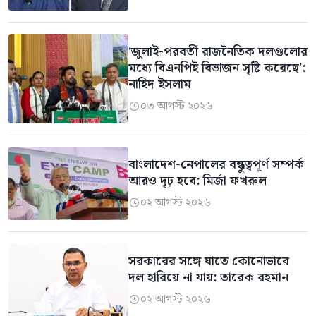
‘জুলাই-পরবর্তী রাজনৈতিক দলগুলোর
মধ্যে বিএনপিই বিভাজন সৃষ্টি করেছে’:
নাহিদ ইসলাম
০৩ আগস্ট ২০২৬

বাংলাদেশ-নেপালের বন্ধুত্বপূর্ণ সম্পর্ক
আরও দৃঢ় হবে: মির্জা ফখরুল
০২ আগস্ট ২০২৬

সরকারের সঙ্গে যাতে কোনোভাবে
দল হারিয়ে না যায়: তারেক রহমান
০২ আগস্ট ২০২৬
