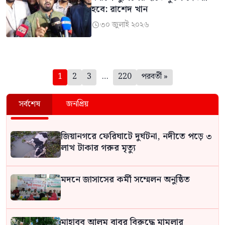
হবে: রাশেদ খান
৩০ জুলাই ২০২৬

পেজিনেশন
1
2
3
…
220
পরবর্তী »
সর্বশেষ
জনপ্রিয়
জিয়ানগরে ফেরিঘাটে দুর্ঘটনা, নদীতে পড়ে ৩
লাখ টাকার গরুর মৃত্যু
মদনে জাসাসের কর্মী সম্মেলন অনুষ্ঠিত
মাহাবুব আলম বাবুর বিরুদ্ধে মামলার