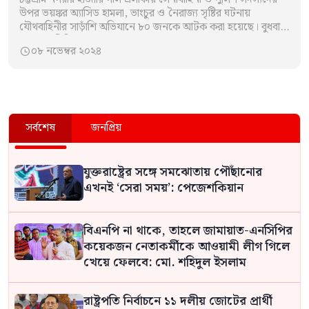
উপর ভয়ঙ্কর অ্যাসিড হামলা, ভাংচুর ও নৈরাজ্য সৃষ্টির ঘটনায়
যৌথবাহিনীর সাড়াঁশি অভিযানে ৮০ জনকে আটক করা হয়েছে। বুধবার
এক প্রেসব্রিফিংয়ে ঘটনাস্থল…
০৮ নভেম্বর ২০২৪

সর্বশেষ
জনপ্রিয়
যুক্তরাষ্ট্রের সঙ্গে সমঝোতায় পৌঁছানোর
এখনই ‘সেরা সময়’: পেজেশকিয়ান
বিএনপি না থাকে, তাহলে জামায়াত-এনসিপির
কয়েকজন নেতাকর্মীকে আওয়ামী লীগ গিলে
খেয়ে ফেলবে: মো. শহিদুল ইসলাম
রাষ্ট্রপতি নির্বাচনে ১১ দলীয় জোটের প্রার্থী