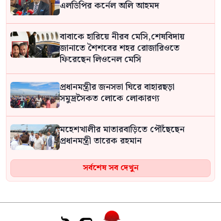
এলডিপির কর্নেল অলি আহমদ
বাবাকে হারিয়ে নীরব মেসি,শেষবিদায়
জানাতে শৈশবের শহর রোজারিওতে
ফিরেছেন লিওনেল মেসি
প্রধানমন্ত্রীর জনসভা ঘিরে বাহারছড়া
সমুদ্রসৈকত লোকে লোকারণ্য
মহেশখালীর মাতারবাড়িতে পৌঁছেছেন
প্রধানমন্ত্রী তারেক রহমান
সর্বশেষ সব দেখুন
চার দিনের সরকারি সফরে সিঙ্গাপুর গেলেন
পররাষ্ট্র প্রতিমন্ত্রী শামা ওবায়েদ
ইরানের বিরুদ্ধে যুদ্ধ চালানোর মতো পর্যাপ্ত