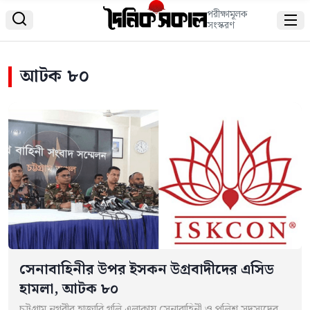
পরীক্ষামূলক


সংস্করণ
আটক ৮০
সেনাবাহিনীর উপর ইসকন উগ্রবাদীদের এসিড
হামলা, আটক ৮০
চট্টগ্রাম নগরীর হাজারি গলি এলাকায় সেনাবাহিনী ও পুলিশ সদস্যদের