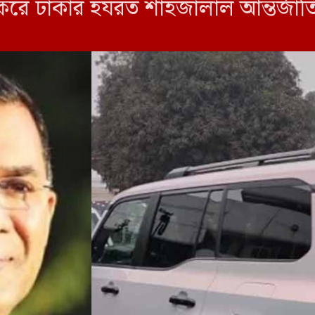
রে ঢাকার হযরত শাহজালাল আন্তর্জা
সূত্র জানায়, সকাল ৭টার কিছুক্ষণ আগে 