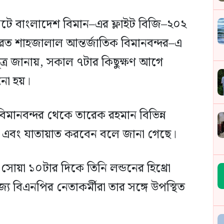
িটে বাংলাদেশ বিমান–এর ফ্লাইট বিজি–২০২
ত শাহজালাল আন্তর্জাতিক বিমানবন্দর–এ
ূত্র জানায়, সকাল ৭টার কিছুক্ষণ আগে
ানো হয়।
বিমানবন্দর থেকে তারেক রহমান বিভিন্ন
বেন এবং যাতায়াত করবেন বলে জানা গেছে।
োয়া ১০টার দিকে তিনি লন্ডনের হিথ্রো
্য বিএনপির নেতাকর্মীরা তার সঙ্গে উপস্থিত