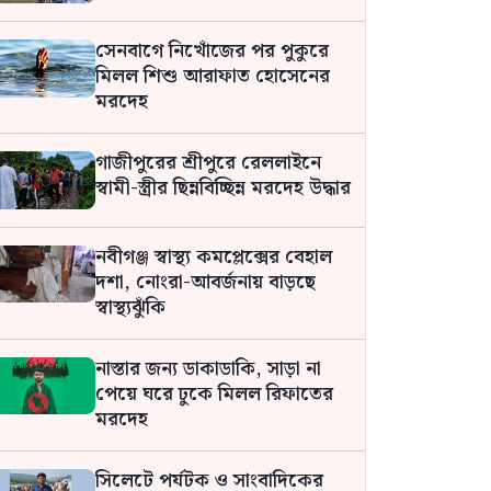
সেনবাগে নিখোঁজের পর পুকুরে
মিলল শিশু আরাফাত হোসেনের
মরদেহ
গাজীপুরের শ্রীপুরে রেললাইনে
স্বামী-স্ত্রীর ছিন্নবিচ্ছিন্ন মরদেহ উদ্ধার
নবীগঞ্জ স্বাস্থ্য কমপ্লেক্সের বেহাল
দশা, নোংরা-আবর্জনায় বাড়ছে
স্বাস্থ্যঝুঁকি
নাস্তার জন্য ডাকাডাকি, সাড়া না
পেয়ে ঘরে ঢুকে মিলল রিফাতের
মরদেহ
সিলেটে পর্যটক ও সাংবাদিকের