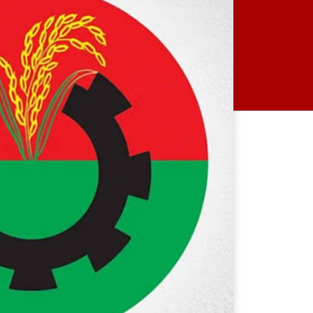
প্রথম বেইমানি করেছেন জামায়াত
আমির ডা. শফিকুর রহমান: রাশেদ
খান