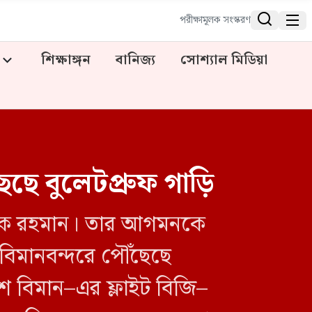


পরীক্ষামূলক সংস্করণ
শিক্ষাঙ্গন
বানিজ্য
সোশ্যাল মিডিয়া
ছে বুলেটপ্রুফ গাড়ি
তারেক রহমান। তার আগমনকে
 বিমানবন্দরে পৌঁছেছে
শ বিমান–এর ফ্লাইট বিজি–