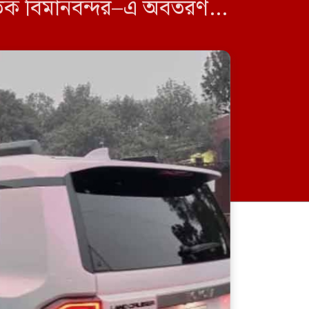
তিক বিমানবন্দর–এ অবতরণ
[…]