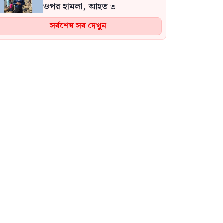
ওপর হামলা, আহত ৩
সর্বশেষ সব দেখুন
‘নেত্রী যেরকম ঘোষণা দিয়েছেন,
সেভাবেই আমরাও দেশে ফিরে
গিয়ে বিচারের মুখোমুখি হতে
প্রস্তুত: আসাদুজ্জামান খান কামাল
দায়িত্ব গ্রহণের পর আগামীকাল
প্রথমবারের মতো চট্টগ্রাম সফরে
যাচ্ছেন প্রধানমন্ত্রী তারেক রহমান
ইরানের জাতীয় ঐক্য ও প্রতিরোধ
ক্ষমতার কারণে যুক্তরাষ্ট্রের কোনো
পরিকল্পনা বাস্তবায়ন হয়নি:
পেজেশকিয়ান
যান্ত্রিক ত্রুটিতে রোমে আটকা
বিমানের ফ্লাইট, ঢাকা থেকে রওনা
দিয়েছে প্রকৌশলী দল