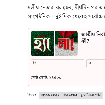
দলীয় নেতারা বলছেন, দীর্ঘদিন পর তা
সাংগঠনিক—দুই দিক থেকেই সর্বোচ্চ প্
জাতীয় নির
কী?
হ্যাঁ
না
মোট ভোট: ১৪৫০০
বিষয়ঃ
তারেক রহমান
বিমানবন্দর
বুলেটপ্রুফ গাড়ি